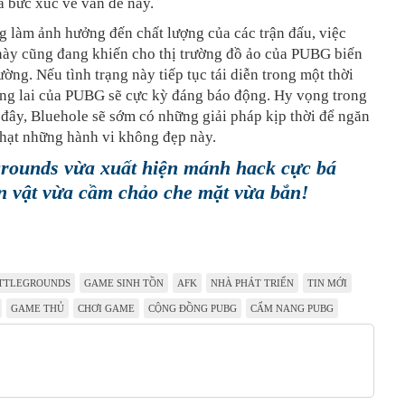
ra bức xúc về vấn đề này.
 làm ảnh hưởng đến chất lượng của các trận đấu, việc
này cũng đang khiến cho thị trường đồ ảo của PUBG biến
ờng. Nếu tình trạng này tiếp tục tái diễn trong một thời
ơng lai của PUBG sẽ cực kỳ đáng báo động. Hy vọng trong
i đây, Bluehole sẽ sớm có những giải pháp kịp thời để ngăn
phạt những hành vi không đẹp này.
grounds vừa xuất hiện mánh hack cực bá
n vật vừa cầm chảo che mặt vừa bắn!
TTLEGROUNDS
GAME SINH TỒN
AFK
NHÀ PHÁT TRIỂN
TIN MỚI
GAME THỦ
CHƠI GAME
CỘNG ĐỒNG PUBG
CẨM NANG PUBG