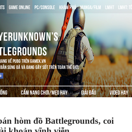
RTS
GAME ONLINE
PC/CONSOLE
KHÁM PHÁ
MANGA/FILM
LMHT
LMHT: T
YERUNKNOWN’S
TLEGROUNDS
RANG VỀ PUBG TRÊN GAMEK.VN
BẮN SÚNG ĐÃ VÀ ĐANG GÂY SỐT TRÊN TOÀN THẾ GIỚI
ĐỒNG
CẨM NANG CHƠI/MẸO HAY
GIẢI ĐẤU
VIDEO HAY
bán hòm đồ Battlegrounds, coi
ài khoản vĩnh viễn