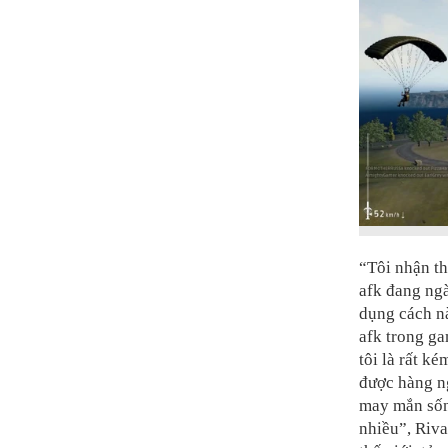
“Tôi nhận t
afk đang ngà
dụng cách nà
afk trong ga
tôi là rất ké
được hàng ng
may mắn sống
nhiều”, Riv