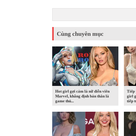
Cùng chuyên mục
Hot girl gợi cảm là nữ diễn viên
Tiếp 
Marvel, khẳng định bản thân là
girl 
game thủ...
tiếp t