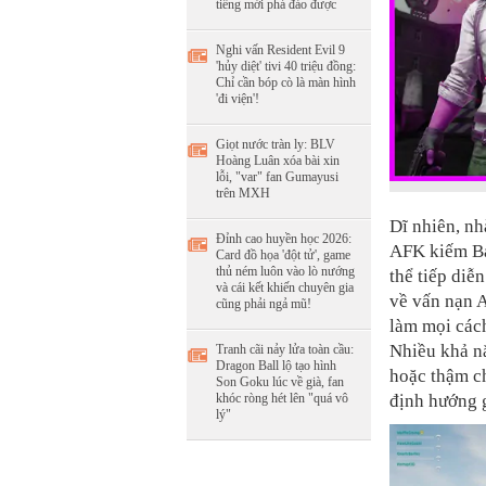
tiếng mới phá đảo được
Nghi vấn Resident Evil 9
'hủy diệt' tivi 40 triệu đồng:
Chỉ cần bóp cò là màn hình
'đi viện'!
Giọt nước tràn ly: BLV
Hoàng Luân xóa bài xin
lỗi, "var" fan Gumayusi
trên MXH
Dĩ nhiên, nh
Đỉnh cao huyền học 2026:
AFK kiếm Bat
Card đồ họa 'đột tử', game
thủ ném luôn vào lò nướng
thể tiếp di
và cái kết khiến chuyên gia
về vấn nạn A
cũng phải ngả mũ!
làm mọi cách
Nhiều khả nă
Tranh cãi nảy lửa toàn cầu:
Dragon Ball lộ tạo hình
hoặc thậm ch
Son Goku lúc về già, fan
khóc ròng hét lên "quá vô
định hướng
lý"