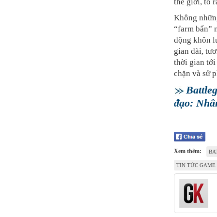
thế giới, tỏ 
Không những
“farm bẩn” 
động khôn lư
gian dài, tư
thời gian tớ
chặn và sử 
Battle
đạo: Nhâ
Xem thêm:
BA
TIN TỨC GAME