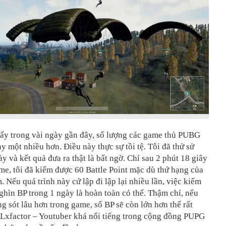
hấy trong vài ngày gần đây, số lượng các game thủ PUBG
y một nhiều hơn. Điều này thực sự tồi tệ. Tôi đã thử sử
y và kết quả đưa ra thật là bất ngờ. Chỉ sau 2 phút 18 giây
me, tôi đã kiếm được 60 Battle Point mặc dù thứ hạng của
m. Nếu quá trình này cứ lập đi lập lại nhiều lần, việc kiếm
hìn BP trong 1 ngày là hoàn toàn có thể. Thậm chí, nếu
 sót lâu hơn trong game, số BP sẽ còn lớn hơn thế rất
aLxfactor – Youtuber khá nổi tiếng trong cộng đồng PUPG