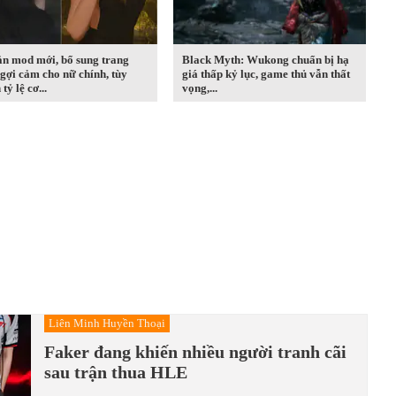
ản mod mới, bổ sung trang
Black Myth: Wukong chuẩn bị hạ
gợi cảm cho nữ chính, tùy
giá thấp kỷ lục, game thủ vẫn thất
tỷ lệ cơ...
vọng,...
Liên Minh Huyền Thoại
Faker đang khiến nhiều người tranh cãi
sau trận thua HLE