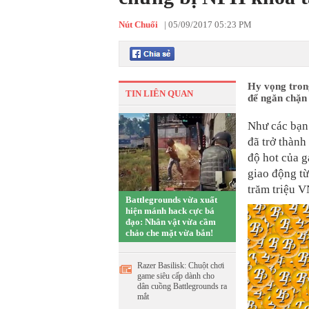
Nút Chuối
|
05/09/2017 05:23 PM
Hy vọng trong
TIN LIÊN QUAN
để ngăn chặn
Như các bạn 
đã trở thành
độ hot của g
giao động từ
trăm triệu 
Battlegrounds vừa xuất
hiện mánh hack cực bá
đạo: Nhân vật vừa cầm
chảo che mặt vừa bắn!
Razer Basilisk: Chuột chơi
game siêu cấp dành cho
dân cuồng Battlegrounds ra
mắt