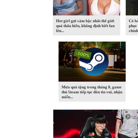
Hot girl gợi cảm bậc nhất thế giới
Có b
quá thấu hiểu, khẳng định biết fan
phục 
lên...
chỉnh 
Mưa quà tặng trong tháng 8, game
thủ Steam tiếp tục đón tin vui, nhận
miễn...