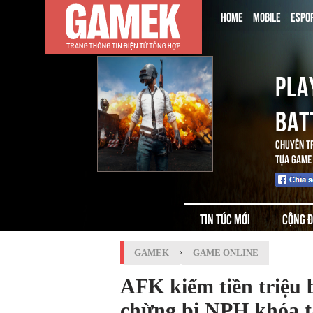
HOME
MOBILE
ESPO
PLA
BAT
CHUYÊN T
TỰA GAME 
TIN TỨC MỚI
CỘNG 
GAMEK
›
GAME ONLINE
AFK kiếm tiền triệu 
chừng bị NPH khóa t