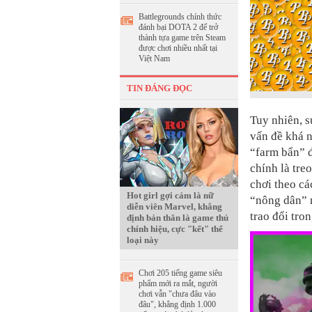
Battlegrounds chính thức
đánh bại DOTA 2 để trở
thành tựa game trên Steam
được chơi nhiều nhất tại
Việt Nam
TIN ĐÁNG ĐỌC
Tuy nhiên, s
vấn đề khá n
“farm bẩn” 
chính là tre
chơi theo cá
Hot girl gợi cảm là nữ
“nông dân” n
diễn viên Marvel, khẳng
trao đổi tro
định bản thân là game thủ
chính hiệu, cực "kết" thể
loại này
Chơi 205 tiếng game siêu
phẩm mới ra mắt, người
chơi vẫn "chưa đâu vào
đâu", khẳng định 1.000