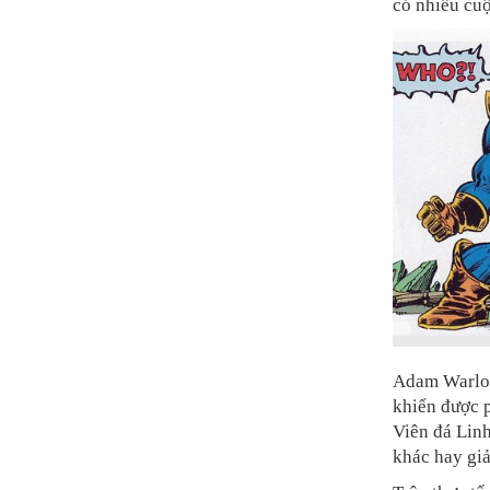
có nhiều cuộ
Adam Warloc
khiển được p
Viên đá Lin
khác hay giả