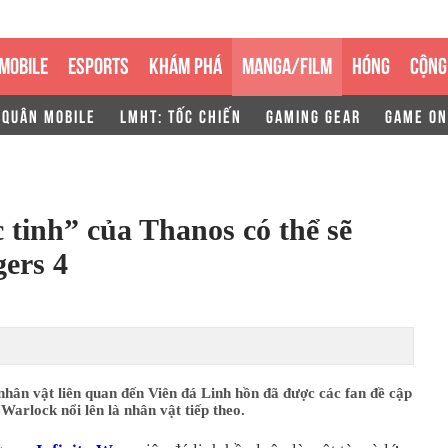
MOBILE
ESPORTS
KHÁM PHÁ
MANGA/FILM
HÓNG
CỘNG
 QUÂN MOBILE
LMHT: TỐC CHIẾN
GAMING GEAR
GAME ON
tinh” của Thanos có thể sẽ
gers 4
nhân vật liên quan đến Viên đá Linh hồn đã được các fan đề cập
arlock nổi lên là nhân vật tiếp theo.