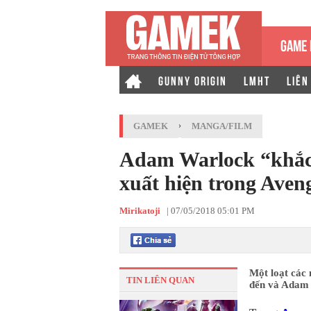
GAME 
GUNNY ORIGIN
LMHT
LIÊN
GAMEK
›
MANGA/FILM
Adam Warlock “khắc 
xuất hiện trong Aven
Mirikatoji
|
07/05/2018 05:01 PM
Một loạt các 
TIN LIÊN QUAN
đến và Adam W