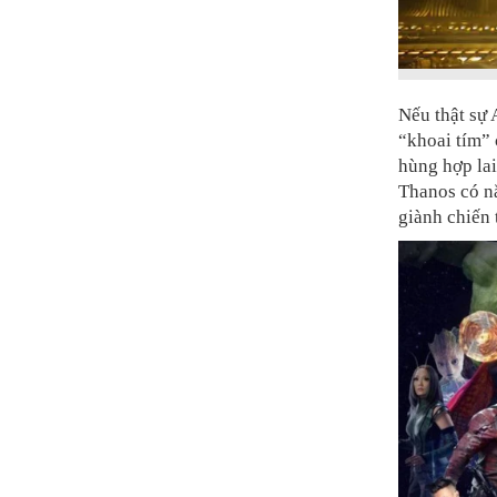
Nếu thật sự 
“khoai tím” 
hùng hợp lai
Thanos có nắ
giành chiến 