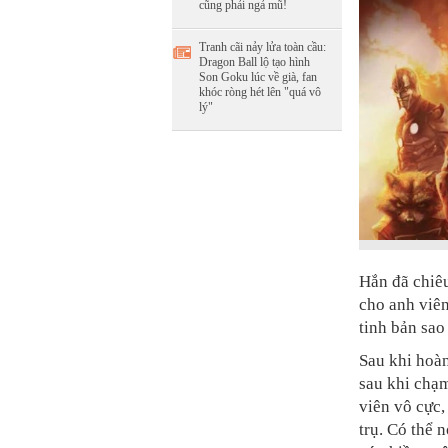
cũng phải ngả mũ!
Tranh cãi nảy lửa toàn cầu:
Dragon Ball lộ tạo hình
Son Goku lúc về già, fan
khóc ròng hét lên "quá vô
lý"
Hắn đã chiêu
cho anh viên
tinh bản sao
Sau khi hoàn
sau khi chạm
viên vô cực,
trụ. Có thể 