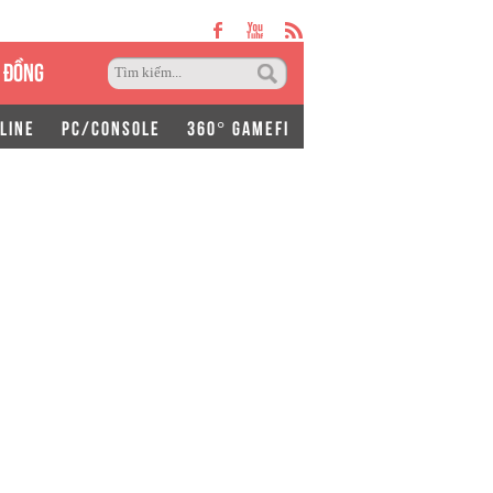
 ĐỒNG
LINE
PC/CONSOLE
360° GAMEFI