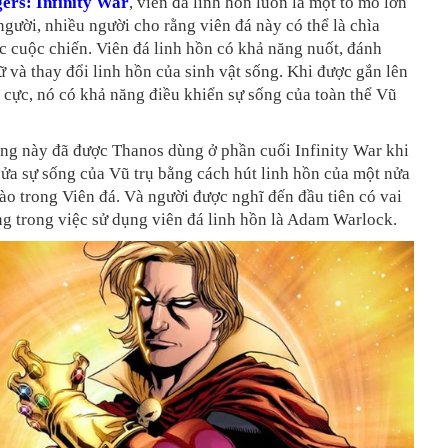
ers: Infinity War
, viên đá linh hồn luôn là một tò mò lớn
người, nhiều người cho rằng viên đá này có thể là chìa
c cuộc chiến. Viên đá linh hồn có khả năng nuốt, đánh
ữ và thay đổi linh hồn của sinh vật sống. Khi được gắn lên
cực, nó có khả năng điều khiển sự sống của toàn thể Vũ
ng này đã được Thanos dùng ở phần cuối Infinity War khi
ửa sự sống của Vũ trụ bằng cách hút linh hồn của một nửa
ào trong Viên đá. Và người được nghĩ đến đầu tiên có vai
ng trong việc sử dụng viên đá linh hồn là Adam Warlock.