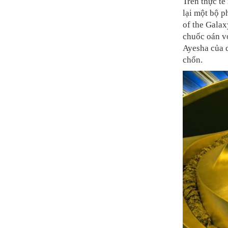
Trên thực tế
lại một bộ 
of the Gala
chuốc oán vớ
Ayesha của 
chốn.