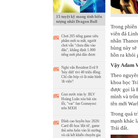
15 tuyệt kỹ mang tính biểu
tượng nhất Dragon Ball
Trong phiên
viên đá Linh
Chơi 205 tiếng game siêu
nhân Thanos.
phẩm mới ra mắt, người
chơi vẫn "chưa đâu vào
hùng này sẽ 
đâu", khẳng định 1.000
hồn ra khỏi 
tiếng mới phá đảo được
Vậy Adam Wa
Nghi vấn Resident Evil 9
'hủy diệt' tivi 40 triệu đồng:
Theo nguyên
Chỉ cần bóp cò là màn hình
'đi viện'!
khoa học Trá
được gọi là 
Giọt nước tràn ly: BLV
mình và trốn
Hoàng Luân xóa bài xin
tên mới War
lỗi, "var" fan Gumayusi
trên MXH
Trong quá tr
mạnh khác là
Đỉnh cao huyền học 2026:
Card đồ họa 'đột tử', game
Trái đất.
thủ ném luôn vào lò nướng
và cái kết khiến chuyên gia