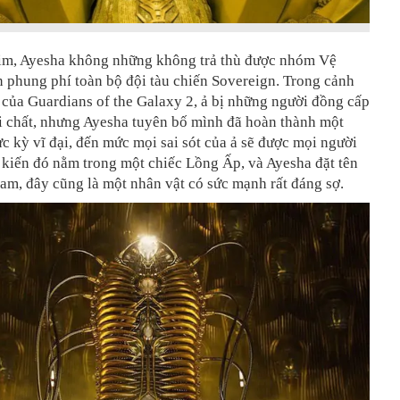
im, Ayesha không những không trả thù được nhóm Vệ
 phung phí toàn bộ đội tàu chiến Sovereign. Trong cảnh
s của Guardians of the Galaxy 2, ả bị những người đồng cấp
i chất, nhưng Ayesha tuyên bố mình đã hoàn thành một
c kỳ vĩ đại, đến mức mọi sai sót của ả sẽ được mọi người
 kiến đó nằm trong một chiếc Lồng Ấp, và Ayesha đặt tên
am, đây cũng là một nhân vật có sức mạnh rất đáng sợ.