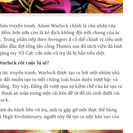
 bản truyện tranh, Adam Warlock chính là chủ nhân của
 Hồn, hơn nữa còn là kẻ địch không đội trời chung của ác
 Trong phần tiếp theo Avengers 4 có thể chính vị siêu anh
dẫn đầu đợt tổng tấn công Thanos sau đó tách viên đá linh
găng tay Vô Cực cứu nửa vũ trụ đã bị hắn tiêu diệt.
rlock rốt cuộc là ai?
 tác truyện tranh, Warlock được tạo ra bởi một nhóm nhà
i đất muốn tạo ra một chủng loài hoàn thiện vượt bậc và
Đấng. Tuy vậy, Đấng đã vượt qua sự kiềm chế của kẻ tạo ra
 thoát an toàn trong một cái kén để từ đó tái sinh dưới cái
lock.
ình du hành liên vũ trụ, anh ta gặp gỡ một thực thể hùng
 High Evolutionary, người này đã tạo ra một bản sao của