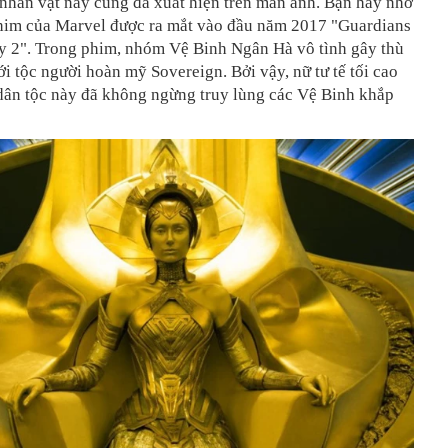
 nhân vật này cũng đã xuất hiện trên màn ảnh. Bạn hãy nhớ
phim của Marvel được ra mắt vào đầu năm 2017 "Guardians
xy 2". Trong phim, nhóm Vệ Binh Ngân Hà vô tình gây thù
i tộc người hoàn mỹ Sovereign. Bởi vậy, nữ tư tế tối cao
dân tộc này đã không ngừng truy lùng các Vệ Binh khắp