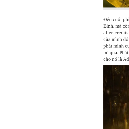
Đến cuối ph
Binh, mà còn
after-credit
của mình đố
phát minh cự
bỏ qua. Phát
cho nó là Ad