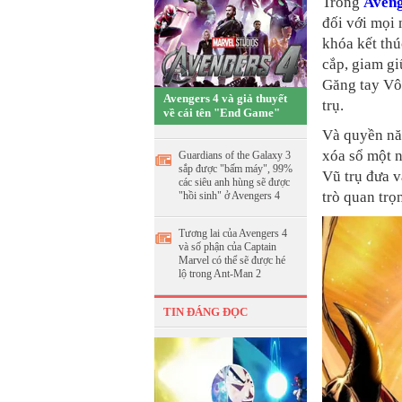
Trong
Aveng
đối với mọi 
khóa kết thú
cắp, giam gi
Găng tay Vô 
Avengers 4 và giả thuyết
trụ.
về cái tên "End Game"
Và quyền nă
xóa sổ một n
Guardians of the Galaxy 3
sắp được "bấm máy", 99%
Vũ trụ đưa v
các siêu anh hùng sẽ được
trò quan trọ
"hồi sinh" ở Avengers 4
Tương lai của Avengers 4
và số phận của Captain
Marvel có thể sẽ được hé
lộ trong Ant-Man 2
TIN ĐÁNG ĐỌC