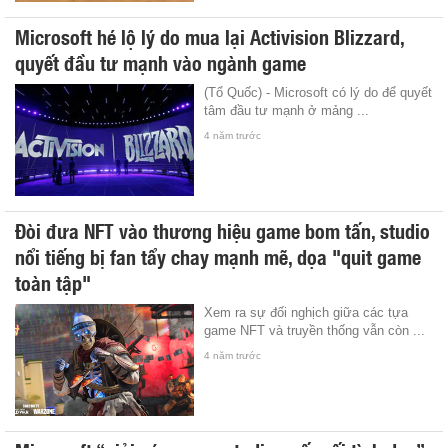
Microsoft hé lộ lý do mua lại Activision Blizzard,
quyết đầu tư mạnh vào ngành game
(Tổ Quốc) - Microsoft có lý do để quyết
tâm đầu tư mạnh ở mảng ...
4 năm trước
Đòi đưa NFT vào thương hiệu game bom tấn, studio
nổi tiếng bị fan tẩy chay mạnh mẽ, dọa "quit game
toàn tập"
Xem ra sự đối nghịch giữa các tựa
game NFT và truyền thống vẫn còn ...
4 năm trước