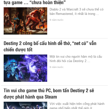
tựa game … “chưa hoàn thiện”
Diablo 2 và Warcraft 3 sẽ chưa thể có
bản Remastered, ít nhất là trong ...
9 năm trước
Destiny 2 công bố cấu hình dễ thở, “net cỏ” vẫn
chiến được tốt
Một tin vui cho người hâm mộ là cấu
hình đòi hỏi của Destiny 2 ...
9 năm trước
Tin vui cho game thủ PC, bom tấn Destiny 2 sẽ
được phát hành qua Steam
Với việc xuất hiện trên cổng phát hành
game phổ biến nhất thế giới ở ...