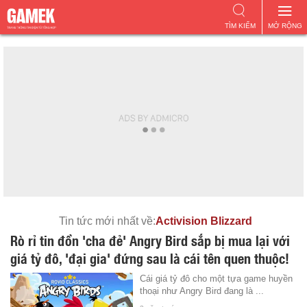
TÌM KIẾM
MỞ RỘNG
Tin tức mới nhất về:
Activision Blizzard
Rò rỉ tin đồn 'cha đẻ' Angry Bird sắp bị mua lại với
giá tỷ đô, 'đại gia' đứng sau là cái tên quen thuộc!
Cái giá tỷ đô cho một tựa game huyền
thoại như Angry Bird đang là ...