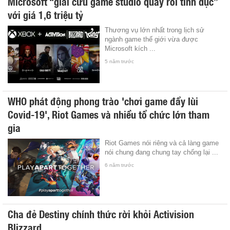
Microsoft “giải cứu game studio quấy rối tình dục”
với giá 1,6 triệu tỷ
Thương vụ lớn nhất trong lịch sử
ngành game thế giới vừa được
Microsoft kích ...
5 năm trước
WHO phát động phong trào 'chơi game đẩy lùi
Covid-19', Riot Games và nhiều tổ chức lớn tham
gia
Riot Games nói riêng và cả làng game
nói chung đang chung tay chống lại ...
6 năm trước
Cha đẻ Destiny chính thức rời khỏi Activision
Blizzard