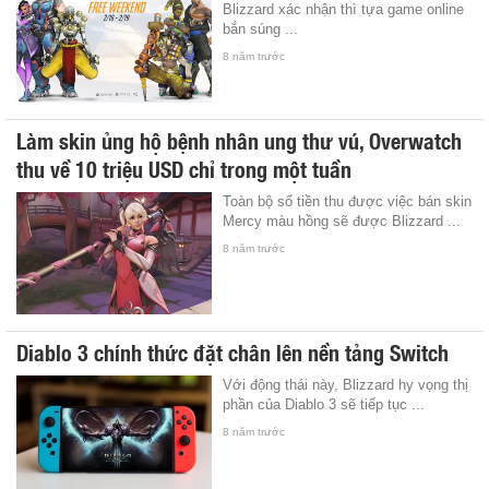
Blizzard xác nhận thì tựa game online
bắn súng ...
8 năm trước
Làm skin ủng hộ bệnh nhân ung thư vú, Overwatch
thu về 10 triệu USD chỉ trong một tuần
Toàn bộ số tiền thu được việc bán skin
Mercy màu hồng sẽ được Blizzard ...
8 năm trước
Diablo 3 chính thức đặt chân lên nền tảng Switch
Với động thái này, Blizzard hy vọng thị
phần của Diablo 3 sẽ tiếp tục ...
8 năm trước