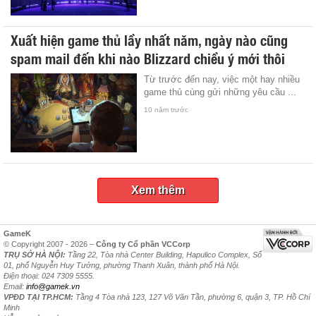
Xuất hiện game thủ lầy nhất năm, ngày nào cũng
spam mail đến khi nào Blizzard chiều ý mới thôi
Từ trước đến nay, việc một hay nhiều
game thủ cùng gửi những yêu cầu ...
10 năm trước
Xem thêm
GameK
© Copyright 2007 - 2026 –
Công ty Cổ phần VCCorp
TRỤ SỞ HÀ NỘI:
Tầng 22, Tòa nhà Center Building, Hapulico Complex, Số
01, phố Nguyễn Huy Tưởng, phường Thanh Xuân, thành phố Hà Nội.
Điện thoại: 024 7309 5555.
Email:
info@gamek.vn
VPĐD TẠI TP.HCM:
Tầng 4 Tòa nhà 123, 127 Võ Văn Tần, phường 6, quận 3, TP. Hồ Chí
Minh