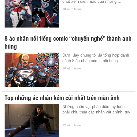
chút xem diện mạo của những ...
10 năm trước
8 ác nhân nổi tiếng comic “chuyển nghề” thành anh
hùng
Dưới đây chúng tôi đã tổng hợp danh
sách 8 ác nhân comic nổi tiếng ...
10 năm trước
Top những ác nhân kém cỏi nhất trên màn ảnh
Những nhân vật phản diện tuy luôn
phải chịu thua các nhân vật chính, tuy
...
12 năm trước