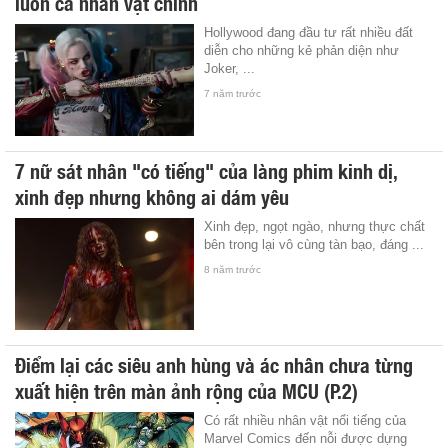
luôn cả nhân vật chính
Hollywood đang đầu tư rất nhiều đất
diễn cho những kẻ phản diện như
Joker, ...
7 năm trước
7 nữ sát nhân "có tiếng" của làng phim kinh dị,
xinh đẹp nhưng không ai dám yêu
Xinh đẹp, ngọt ngào, nhưng thực chất
bên trong lại vô cùng tàn bạo, đáng ...
8 năm trước
Điểm lại các siêu anh hùng và ác nhân chưa từng
xuất hiện trên màn ảnh rộng của MCU (P.2)
Có rất nhiều nhân vật nổi tiếng của
Marvel Comics đến nỗi được dựng