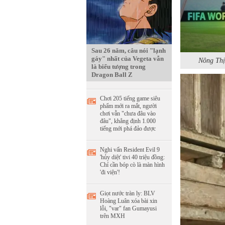
Sau 26 năm, câu nói "lạnh
gáy" nhất của Vegeta vẫn
Nông Thị
là biểu tượng trong
Dragon Ball Z
Chơi 205 tiếng game siêu
phẩm mới ra mắt, người
chơi vẫn "chưa đâu vào
đâu", khẳng định 1.000
tiếng mới phá đảo được
Nghi vấn Resident Evil 9
'hủy diệt' tivi 40 triệu đồng:
Chỉ cần bóp cò là màn hình
'đi viện'!
Giọt nước tràn ly: BLV
Hoàng Luân xóa bài xin
lỗi, "var" fan Gumayusi
trên MXH