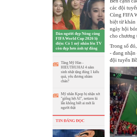
Bên cạnh cá
các đội tuy
Cùng FIFA W
biệt từ khán
ngày hội bó
Dàn người đẹp Nóng cùng
cho chương t
FIFA World Cup 2026 lộ
diện: Có 1 mỹ nhân lên TV
Trong số đó
còn đẹp hơn ảnh tự đăng
- đang nhận 
đội tuyển B
Tăng Mỹ Hàn -
HIEUTHUHAI 4 năm
sinh nhật tặng đúng 1 kiểu
quà, yêu đương nhàm
chán?
Mỹ nhân Kpop bị nhận xét
"giống hệt AI", netizen lú
lẫn không biết ai mới là
người thật
TIN ĐÁNG ĐỌC