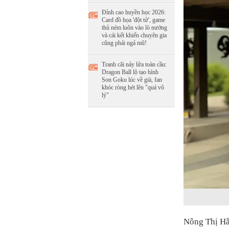
Đỉnh cao huyền học 2026:
Card đồ họa 'đột tử', game
thủ ném luôn vào lò nướng
và cái kết khiến chuyên gia
cũng phải ngả mũ!
Tranh cãi nảy lửa toàn cầu:
Dragon Ball lộ tạo hình
Son Goku lúc về già, fan
khóc ròng hét lên "quá vô
lý"
Nông Thị Hằ