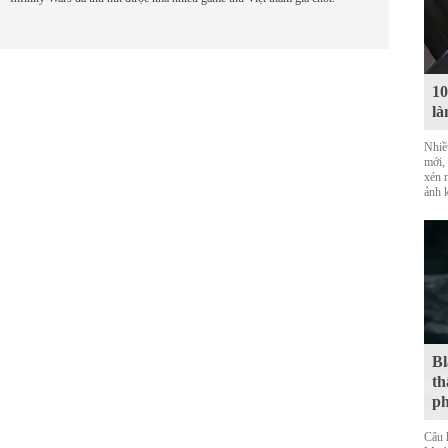
10
là
Nhiề
mới,
xén 
ảnh 
Bl
th
ph
Câu 