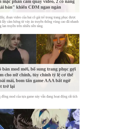
 mặc phản cảm quay video, 2 cô nàng
ái bản" khiến CĐM ngao ngán
ây, đoạn video của hai cô gái trẻ trong trang phục được
là lấy cảm hứng từ váy áo truyền thống vùng cao đã nhanh
 lan truyền trên nhiều nền tảng.
 bản mod mới, bổ sung trang phục gợi
m cho nữ chính, tùy chỉnh tỷ lệ cơ thể
oải mái, bom tấn game AAA bất ngờ
t trở lại
 đồng mod của tựa game này vẫn đang hoạt động rất tích