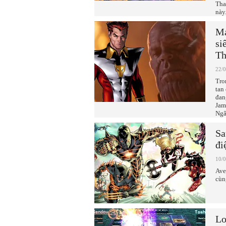
Tha
này
Ma
si
Th
22/
Tro
tan
đan
Jam
Ngâ
Sa
đi
10/
Ave
cùn
Lo