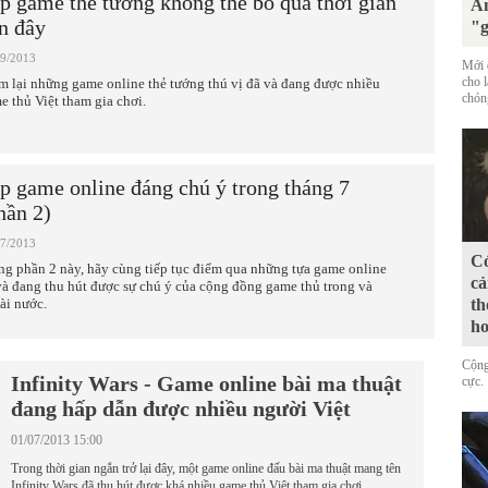
p game thẻ tướng không thể bỏ qua thời gian
Ăn
n đây
"g
09/2013
Mới đ
cho 
m lại những game online thẻ tướng thú vị đã và đang được nhiều
chóng
e thủ Việt tham gia chơi.
p game online đáng chú ý trong tháng 7
hần 2)
07/2013
Có
ng phần 2 này, hãy cùng tiếp tục điểm qua những tựa game online
cả
và đang thu hút được sự chú ý của cộng đồng game thủ trong và
th
ài nước.
ho
Cộng
Infinity Wars - Game online bài ma thuật
cực.
đang hấp dẫn được nhiều người Việt
01/07/2013 15:00
Trong thời gian ngắn trở lại đây, một game online đấu bài ma thuật mang tên
Infinity Wars đã thu hút được khá nhiều game thủ Việt tham gia chơi.