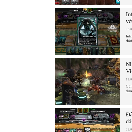
In
vớ
03/
Inf
thờ
Nh
Vi
11/
Cùn
đượ
Đá
đá
09/