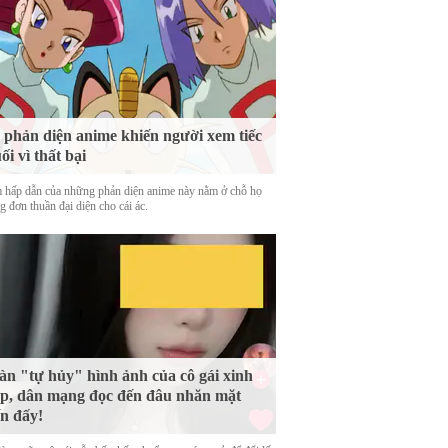
 phản diện anime khiến người xem tiếc
ối vì thất bại
 hấp dẫn của những phản diện anime này nằm ở chỗ họ
 đơn thuần đại diện cho cái ác.
n "tự hủy" hình ảnh của cô gái xinh
p, dân mạng đọc đến đâu nhăn mặt
n đấy!