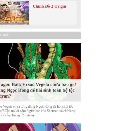
Chinh Đồ 2 Origin
n mới
agon Ball: Vì sao Vegeta chưa bao giờ
ng Ngọc Rồng để hồi sinh toàn bộ tộc
iyan?
ao Vegeta chưa từng dùng Ngọc Rồng để hồi sinh tộc
an? Câu trả lời nằm ở giới hạn của Shenron và chính sự
 đổi của Hoàng tử Saiyan.