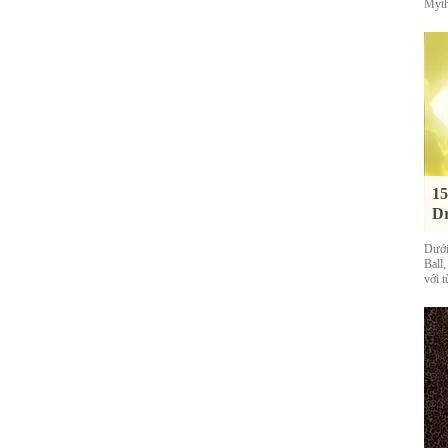
Myth
15
Dr
Dưới
Ball
với t