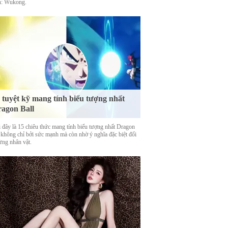
: Wukong.
 tuyệt kỹ mang tính biểu tượng nhất
agon Ball
 đây là 15 chiêu thức mang tính biểu tượng nhất Dragon
, không chỉ bởi sức mạnh mà còn nhờ ý nghĩa đặc biệt đối
ừng nhân vật.