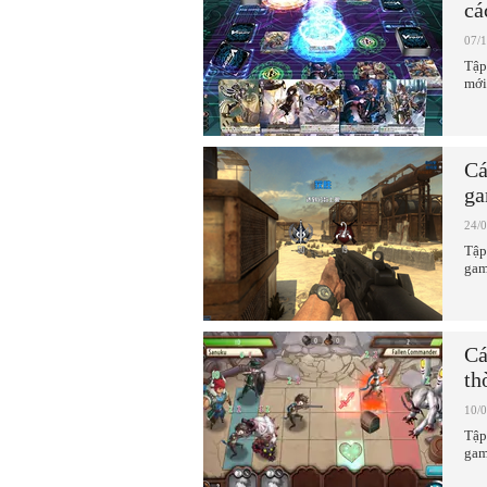
cá
07/
Tập
mới
Cá
ga
24/
Tập
gam
Cá
th
10/
Tập
gam