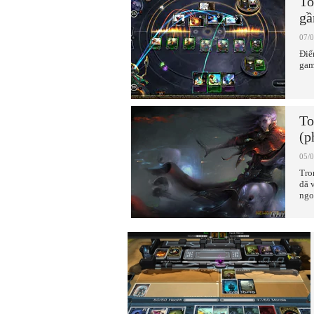
To
gầ
07/
Điể
gam
To
(p
05/
Tro
đã 
ngo