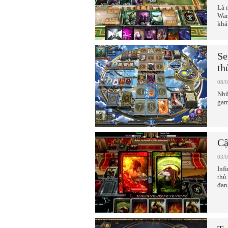
Là 
War
khá
Se
th
08/
Nhữ
gam
Cậ
03/
Inf
thủ
đan