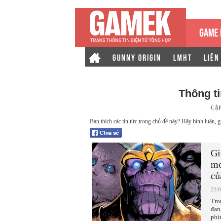
GAME 
GUNNY ORIGIN
LMHT
LIÊN
Thông t
CẬ
Bạn thích các tin tức trong chủ đề này? Hãy bình luận, g
Gi
mở
củ
23/
Tro
đan
phi