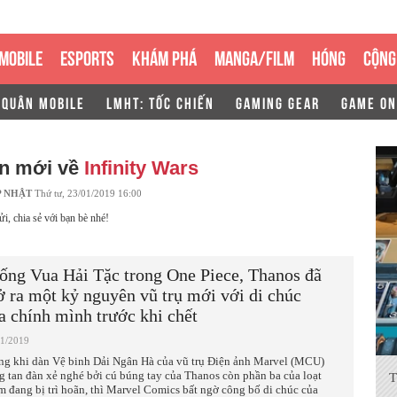
MOBILE
ESPORTS
KHÁM PHÁ
MANGA/FILM
HÓNG
CỘNG
 QUÂN MOBILE
LMHT: TỐC CHIẾN
GAMING GEAR
GAME ON
in mới về
Infinity Wars
P NHẬT
Thứ tư, 23/01/2019 16:00
ửi, chia sẻ với bạn bè nhé!
ống Vua Hải Tặc trong One Piece, Thanos đã
 ra một kỷ nguyên vũ trụ mới với di chúc
a chính mình trước khi chết
01/2019
ng khi dàn Vệ binh Dải Ngân Hà của vũ trụ Điện ảnh Marvel (MCU)
g tan đàn xẻ nghé bởi cú búng tay của Thanos còn phần ba của loạt
T
m đang bị trì hoãn, thì Marvel Comics bất ngờ công bố di chúc của