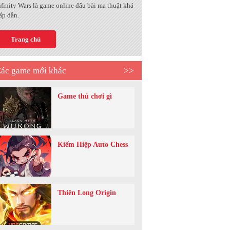
nfinity Wars là game online đấu bài ma thuật khá
ấp dẫn.
Trang chủ
ác game mới khác
>>
Game thủ chơi gì
Kiếm Hiệp Auto Chess
Thiên Long Origin