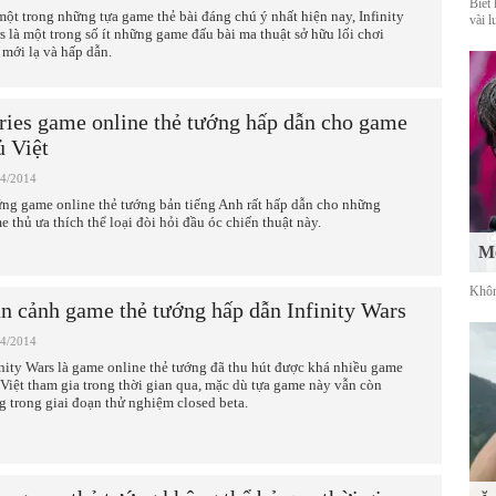
Biết 
một trong những tựa game thẻ bài đáng chú ý nhất hiện nay, Infinity
vài l
s là một trong số ít những game đấu bài ma thuật sở hữu lối chơi
 mới lạ và hấp dẫn.
ries game online thẻ tướng hấp dẫn cho game
ủ Việt
04/2014
ng game online thẻ tướng bản tiếng Anh rất hấp dẫn cho những
e thủ ưa thích thể loại đòi hỏi đầu óc chiến thuật này.
Mố
Khôn
n cảnh game thẻ tướng hấp dẫn Infinity Wars
04/2014
inity Wars là game online thẻ tướng đã thu hút được khá nhiều game
 Việt tham gia trong thời gian qua, mặc dù tựa game này vẫn còn
g trong giai đoạn thử nghiệm closed beta.