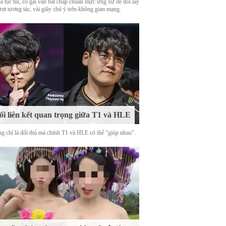
là tục tĩu, cô gái vẫn bất chấp chuẩn mực ứng xử để đổi lấy
ượt tương tác, vài giây chú ý trên không gian mạng.
i liên kết quan trọng giữa T1 và HLE
g chỉ là đối thủ mà chính T1 và HLE có thể "giúp nhau".