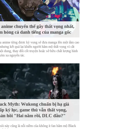
 anime chuyển thể gây thất vọng nhất,
m hỏng cả danh tiếng của manga gốc
u anime từng được kỳ vọng sẽ đưa manga lên một tầm cao
 nhưng kết quả lại khiến người hâm mộ thất vọng vì cắt
nội dung, thay đổi cốt truyện hoặc sở hữu chất lượng hình
kém xa nguyên tác.
ack Myth: Wukong chuẩn bị hạ giá
ấp kỷ lục, game thủ vẫn thất vọng,
ản hồi "Hai năm rồi, DLC đâu?"
hỏi này cũng là nỗi niềm của không ít fan hâm mộ Black