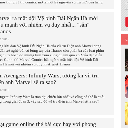
nos trong vũ trụ comics, mở ra một kỷ nguyên vũ trụ mới của hãng
I
.
h
rvel ra mắt đội Vệ binh Dải Ngân Hà mới
êu mạnh với nhiệm vụ duy nhất... "săn"
anos
C
01/2019
ng khi dàn Vệ binh Dải Ngân Hà của vũ trụ Điện ảnh Marvel đang
 đàn xẻ nghé bởi cú búng tay của Thanos còn phần ba của loạt phim
g bị trì hoãn do những lùm xùm xung quanh quá khứ của đạo diễn
es Gunn, thì Marvel Comics bất ngờ ra mắt biệt đội Vệ binh Dải
n Hà mới với nhiệm vụ duy nhất: giết Thanos.
u Avengers: Infinity Wars, tương lai vũ trụ
ện ảnh Marvel sẽ ra sao?
06/2016
ngers: Infinity Wars là trận đại chiến lớn nhất và cũng có thể là cuối
g trong giai đoạn 3, vậy sau đó vũ trụ điện ảnh Marvel sẽ ra sao?
ạt game online thẻ bài cực hay với phong