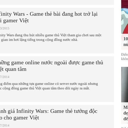
finity Wars - Game thẻ bài đang hot trở lại
i gamer Việt
03/2015
inity Wars đang thu hút nhiều game thủ Việt tham gia chơi sau một
10
i gian im hơi lặng tiếng trong cộng đồng nước nhà.
nu
Điểm
không
ững game online nước ngoài được game thủ
ệt quan tâm
07/2014
g điểm qua những tựa game online có server nước ngoài nhưng
c cộng đồng game thủ Việt quan tâm theo dõi ngày ra mắt.
Mà
nh giá Infinity Wars: Game thẻ tướng độc
đẹ
o cho gamer Việt
đế
07/2014