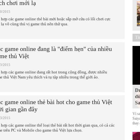
ch chơi mới lạ
10/2015
 hợp các game online thẻ bài mới hoặc sắp mở cửa có lối chơi cực
 lạ vô cùng thú vị game thủ nên thử qua.
Ti
c game online đang là "điểm hẹn" của nhiều
me thủ Việt
03/2015
 hợp các game online đang rất hot trong cộng đồng, được nhiều
e thủ Việt Nam yêu thích và tụ tập nhiều trong thế giới ảo.
Dr
dù
c game online thẻ bài hot cho game thủ Việt
Sa
ời gian gần đây
Vì s
03/2015
Saiy
thay
 hợp các game online thể loại thẻ bài rất hot thời gian qua, có cả các
e trên PC và Mobile cho game thủ Việt lựa chọn.