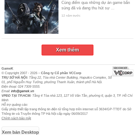
Cùng điểm qua những dự án game bắn
súng đã và đang thu hút sự ...
12 năm trước
Xem thêm
GameK
© Copyright 2007 - 2026 –
Công ty Cổ phần VCCorp
TRỤ SỞ HÀ NỘI:
Tầng 22, Tòa nhà Center Building, Hapulico Complex, Số
01, phố Nguyễn Huy Tưởng, phường Thanh Xuân, thành phố Hà Nội.
Điện thoại: 024 7309 5555.
Email:
info@gamek.vn
VPĐD TẠI TP.HCM:
Tầng 4 Tòa nhà 123, 127 Võ Văn Tần, phường 6, quận 3, TP. Hồ Chí
Minh
Hỗ trợ quảng cáo:
Giấy phép thiết lập trang thông tin điện tử tổng hợp trên internet số 3634/GP-TTĐT do Sở
Thông tin và Truyền thông TP Hà Nội cấp ngày 06/09/2017
Chính sách bảo mật
Xem bản Desktop