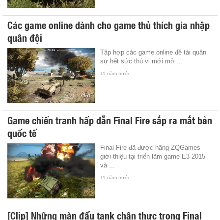
Các game online dành cho game thủ thích gia nhập
quân đội
Tập hợp các game online đề tài quân
sự hết sức thú vị mới mở ...
11 năm trước
Game chiến tranh hấp dẫn Final Fire sắp ra mắt bản
quốc tế
Final Fire đã được hãng ZQGames
giới thiệu tại triển lãm game E3 2015
và ...
11 năm trước
[Clip] Những màn đấu tank chân thực trong Final