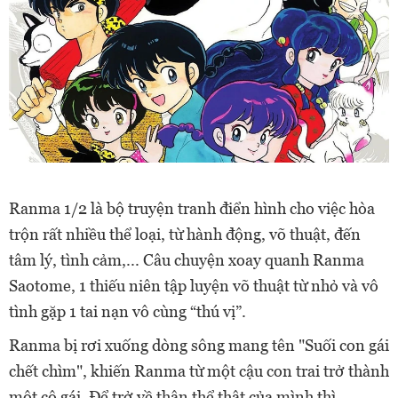
Ranma 1/2 là bộ truyện tranh điển hình cho việc hòa
trộn rất nhiều thể loại, từ hành động, võ thuật, đến
tâm lý, tình cảm,... Câu chuyện xoay quanh Ranma
Saotome, 1 thiếu niên tập luyện võ thuật từ nhỏ và vô
tình gặp 1 tai nạn vô cùng “thú vị”.
Ranma bị rơi xuống dòng sông mang tên "Suối con gái
chết chìm", khiến Ranma từ một cậu con trai trở thành
một cô gái. Để trở về thân thể thật của mình thì