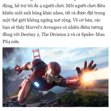
động, hỗ trợ tối đa 4 người chơi. Mỗi người chơi điều
khiển một anh hùng khác nhau, tất cả được đặt trong
một thế giới không ngừng mở rộng. Về cơ bản, các
bạn sẽ thấy Marvel’s Avengers có nhiều điểm tương
đồng với Destiny 2, The Division 2 và cả Spider-Man
PS4 nữa.