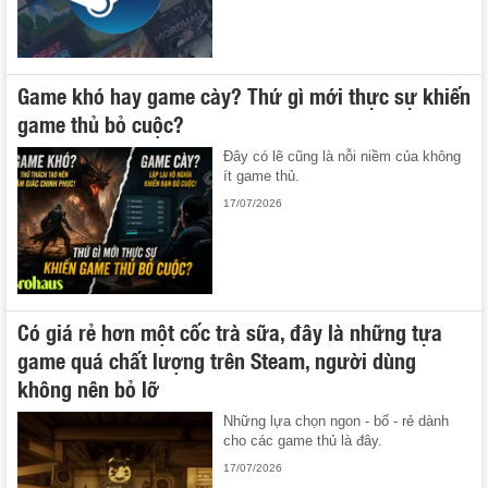
Game khó hay game cày? Thứ gì mới thực sự khiến
game thủ bỏ cuộc?
Đây có lẽ cũng là nỗi niềm của không
ít game thủ.
17/07/2026
Có giá rẻ hơn một cốc trà sữa, đây là những tựa
game quá chất lượng trên Steam, người dùng
không nên bỏ lỡ
Những lựa chọn ngon - bổ - rẻ dành
cho các game thủ là đây.
17/07/2026