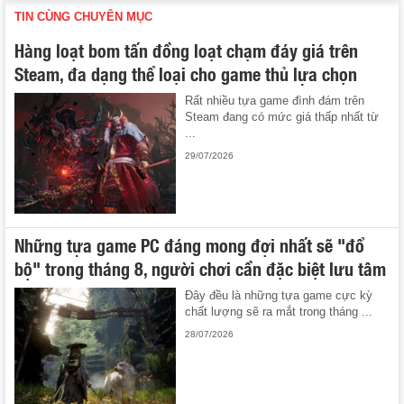
TIN CÙNG CHUYÊN MỤC
Hàng loạt bom tấn đồng loạt chạm đáy giá trên
Steam, đa dạng thể loại cho game thủ lựa chọn
Rất nhiều tựa game đình đám trên
Steam đang có mức giá thấp nhất từ
...
29/07/2026
Những tựa game PC đáng mong đợi nhất sẽ "đổ
bộ" trong tháng 8, người chơi cần đặc biệt lưu tâm
Đây đều là những tựa game cực kỳ
chất lượng sẽ ra mắt trong tháng ...
28/07/2026