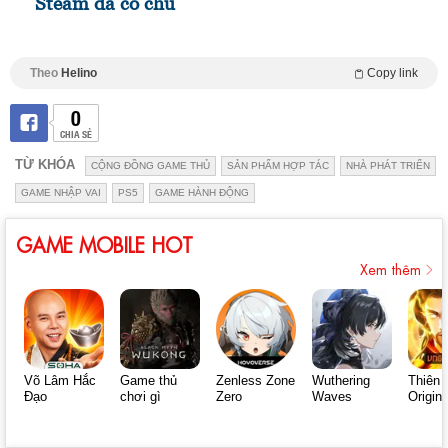
Steam đã có chủ
Theo
Helino
Copy link
0
CHIA SẺ
TỪ KHÓA
CỘNG ĐỒNG GAME THỦ
SẢN PHẨM HỢP TÁC
NHÀ PHÁT TRIỂN
GAME NHẬP VAI
PS5
GAME HÀNH ĐỘNG
GAME MOBILE HOT
Xem thêm
Võ Lâm Hắc
Game thủ
Zenless Zone
Wuthering
Thiên 
Đạo
chơi gì
Zero
Waves
Origin