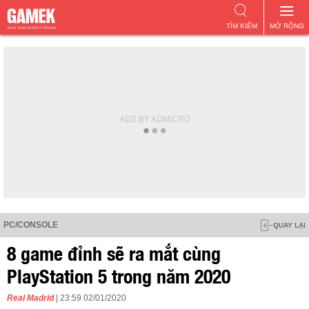
TÌM KIẾM
MỞ RỘNG
PC/CONSOLE
QUAY LẠI
8 game đỉnh sẽ ra mắt cùng
PlayStation 5 trong năm 2020
Real Madrid
| 23:59 02/01/2020