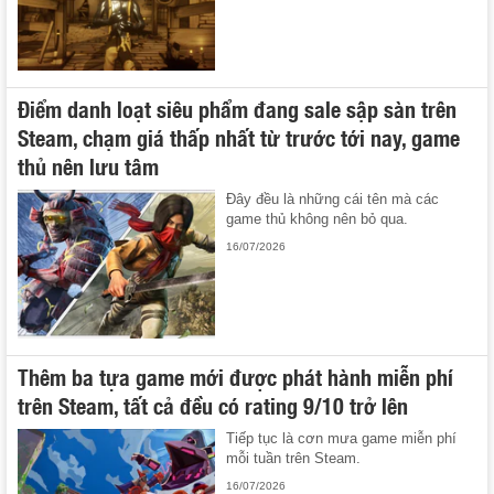
Điểm danh loạt siêu phẩm đang sale sập sàn trên
Steam, chạm giá thấp nhất từ trước tới nay, game
thủ nên lưu tâm
Đây đều là những cái tên mà các
game thủ không nên bỏ qua.
16/07/2026
Thêm ba tựa game mới được phát hành miễn phí
trên Steam, tất cả đều có rating 9/10 trở lên
Tiếp tục là cơn mưa game miễn phí
mỗi tuần trên Steam.
16/07/2026