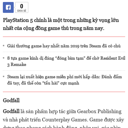
0
CHIA SẺ
PlayStation 5 chính là một trong những kỳ vọng lớn
nhất của cộng đồng game thủ trong năm nay.
Giải thưởng game hay nhất năm 2019 trên Steam đã có chủ
8 tựa game kinh dị đáng “đóng bỉm tạm” để chờ Resident Evil
3 Remake
Steam lại xuất hiện game miễn phí mới hấp dẫn: Đánh đấm
đã tay, đã thế còn “tấu hài” cực mạnh
Godfall
Godfall
là sản phẩm hợp tác giữa Gearbox Publishing
và nhà phát triển Counterplay Games. Game được xây
dựng theo phong cách hành động, nhập vai, góc nhìn