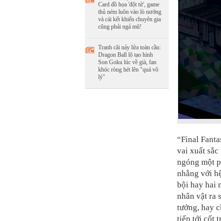
Card đồ họa 'đột tử', game
thủ ném luôn vào lò nướng
và cái kết khiến chuyên gia
cũng phải ngả mũ!
Tranh cãi nảy lửa toàn cầu:
Dragon Ball lộ tạo hình
Son Goku lúc về già, fan
khóc ròng hét lên "quá vô
lý"
“Final Fanta
vai xuất sắc
ngóng một p
nhằng với hệ
bội hay hai 
nhân vật ra 
tưởng, hay 
tiếp tới cốt 