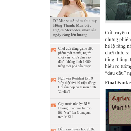
DJ Mie sau 3 năm chia tay
Hồng Thanh: Mua biệt
thự, đi Mercedes, nhan sắc
Cốt truyện c
ngày càng lên hương
những phiên 
hé lộ rằng n
Chơi 205 tiếng game siêu
chơi thực ra
phẩm mới ra mắt, người
chơi vẫn "chưa đâu vào
tổng thống. 
đâu", khẳng định 1.000
hiểu rõ tườn
tiếng mới phá đảo được
“đau đầu” n
Nghi vấn Resident Evil 9
Final Fanta
'hủy diệt' tivi 40 triệu đồng:
Chỉ cần bóp cò là màn hình
'đi viện'!
Giọt nước tràn ly: BLV
Hoàng Luân xóa bài xin
lỗi, "var" fan Gumayusi
trên MXH
Đỉnh cao huyền học 2026: