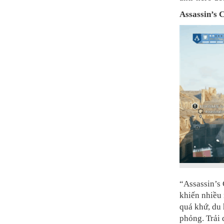
Assassin’s 
“Assassin’s 
khiến nhiều 
quá khứ, du
phỏng. Trải 