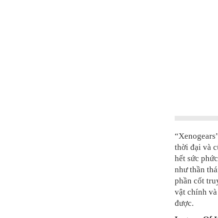
“Xenogears”
thời đại và 
hết sức phức
như thần thá
phần cốt tru
vật chính và
được.