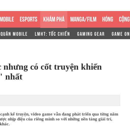
MOBILE
ESPORTS
KHÁM PHÁ
MANGA/FILM
HÓNG
CỘNG
 QUÂN MOBILE
LMHT: TỐC CHIẾN
GAMING GEAR
GAME ON
c nhưng có cốt truyện khiến
" nhất
 cạnh kể truyện, video game vẫn đang phát triển qua từng năm
ược nhịp điệu của riêng mình so với những nền tảng giải trí,
khác.