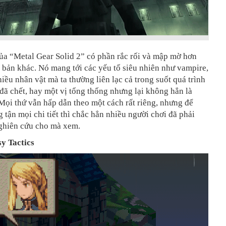
ủa “Metal Gear Solid 2” có phần rắc rối và mập mờ hơn
bản khác. Nó mang tới các yếu tố siêu nhiên như vampire,
hiều nhân vật mà ta thường liên lạc cả trong suốt quá trình
 đã chết, hay một vị tổng thống nhưng lại không hẳn là
Mọi thứ vẫn hấp dẫn theo một cách rất riêng, nhưng để
g tận mọi chi tiết thì chắc hẳn nhiều người chơi đã phải
ghiên cứu cho mà xem.
sy Tactics