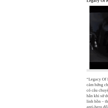
Legacy Of K
“Legacy Of 
cảm hứng chí
có câu chuyệ
hẳn khi sử d
linh hồn – t
anti-hero đố