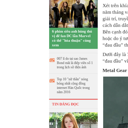
Xét trên khí
năm tháng v
giải trí, tr
cách dẫn dắt
6 phim siêu anh hùng thú
Bên cạnh đó
vị để fan DC lẫn Marvel
hoặc do ý t
có thể "hòa thuận" cùng
“đau đầu” th
xem
Dưới đây là
007 lí do tại sao James
“đau đầu” vì
Bond mãi là điệp viên số 1
trong lịch sử điện ảnh
Metal Gear 
Top 10 "nữ thần" nóng
bỏng nhất cộng đồng
internet Hàn Quốc trong
năm 2016
TIN ĐÁNG ĐỌC