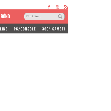
 ĐỒNG
LINE
PC/CONSOLE
360° GAMEFI