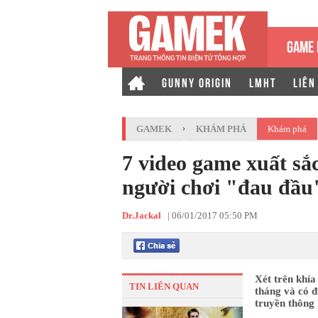
GAME 
GUNNY ORIGIN
LMHT
LIÊN
GAMEK
›
KHÁM PHÁ
Khám phá
7 video game xuất sắ
người chơi "đau đầu
Dr.Jackal
|
06/01/2017 05:50 PM
Xét trên khía
TIN LIÊN QUAN
tháng và có đ
truyền thông 