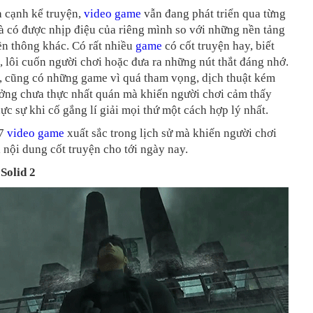
a cạnh kể truyện,
video game
vẫn đang phát triển qua từng
à có được nhịp điệu của riêng mình so với những nền tảng
uyền thông khác. Có rất nhiều
game
có cốt truyện hay, biết
, lôi cuốn người chơi hoặc đưa ra những nút thắt đáng nhớ.
, cũng có những game vì quá tham vọng, dịch thuật kém
ưởng chưa thực nhất quán mà khiến người chơi cảm thấy
ực sự khi cố gắng lí giải mọi thứ một cách hợp lý nhất.
 7
video game
xuất sắc trong lịch sử mà khiến người chơi
 nội dung cốt truyện cho tới ngày nay.
Solid 2