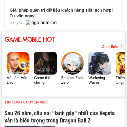
Giải pháp quản trị dữ liệu khách hàng siêu tích hợp!
Tư vấn ngay!
bizfly.vn
GAME MOBILE HOT
Xem thêm
Võ Lâm Hắc
Game thủ
Zenless Zone
Wuthering
Thiên 
Đạo
chơi gì
Zero
Waves
Origin
TIN CÙNG CHUYÊN MỤC
Sau 26 năm, câu nói "lạnh gáy" nhất của Vegeta
vẫn là biểu tượng trong Dragon Ball Z