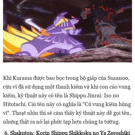
Khi Kurama được bao bọc trong bộ giáp của Susanoo,
cửu vĩ đã sử dụng một thanh kiếm và khi con cáo vung
kiếm, kỹ thuật này có tên là Shippu Jinrai: Iso no
Hitotachi. Cái tên này có nghĩa là "Cú vung kiếm hùng
vĩ". Thoạt nhìn thì sẽ cảm thấy kỹ thuật này dễ gọi tên,
nhưng thật ra nó lại phức tạp hơn chúng ta tưởng.
6. Shakuton: Korin Shippu Shikkoku no Ya Zeroshiki