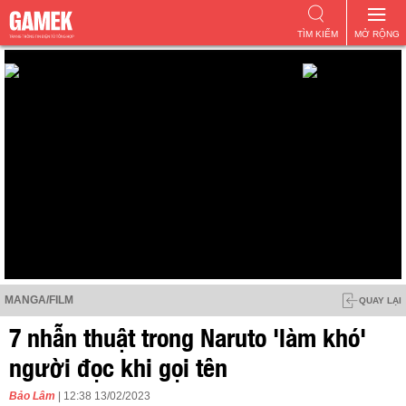
TÌM KIẾM
MỞ RỘNG
MANGA/FILM
QUAY LẠI
7 nhẫn thuật trong Naruto 'làm khó'
người đọc khi gọi tên
Bảo Lâm
| 12:38 13/02/2023