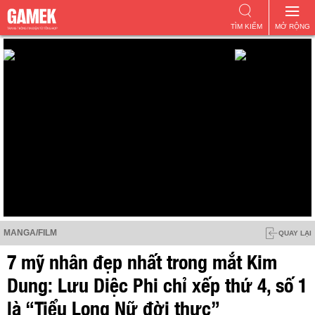
TÌM KIẾM
MỞ RỘNG
MANGA/FILM
QUAY LẠI
7 mỹ nhân đẹp nhất trong mắt Kim
Dung: Lưu Diệc Phi chỉ xếp thứ 4, số 1
là “Tiểu Long Nữ đời thực”