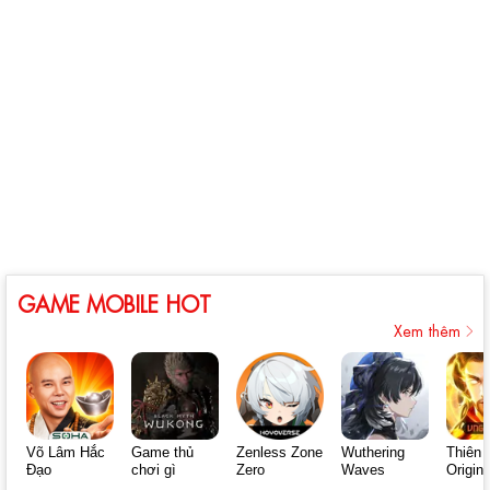
GAME MOBILE HOT
Xem thêm
Võ Lâm Hắc
Game thủ
Zenless Zone
Wuthering
Thiên 
Đạo
chơi gì
Zero
Waves
Origin