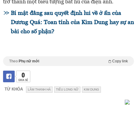
trở thành một biểu tượng bất hủ của điện ảnh.
Bí mật đằng sau quyết định lui về ở ẩn của
Dương Quá: Toan tính của Kim Dung hay sự an
bài cho số phận?
Theo
Phụ nữ mới
Copy link
0
CHIA SẺ
TỪ KHÓA
LÂM THANH HÀ
TIỂU LONG NỮ
KIM DUNG