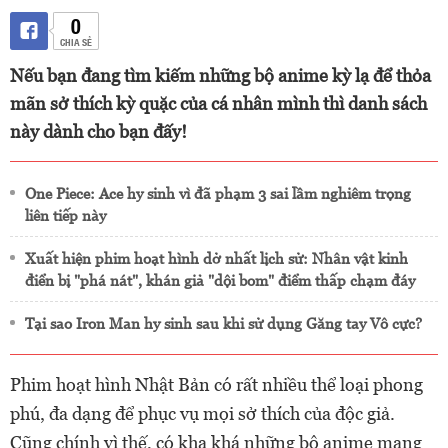
0
CHIA SẺ
Nếu bạn đang tìm kiếm những bộ anime kỳ lạ để thỏa
mãn sở thích kỳ quặc của cá nhân mình thì danh sách
này dành cho bạn đấy!
One Piece: Ace hy sinh vì đã phạm 3 sai lầm nghiêm trọng
liên tiếp này
Xuất hiện phim hoạt hình dở nhất lịch sử: Nhân vật kinh
điển bị "phá nát", khán giả "dội bom" điểm thấp chạm đáy
Tại sao Iron Man hy sinh sau khi sử dụng Găng tay Vô cực?
Phim hoạt hình Nhật Bản có rất nhiều thể loại phong
phú, đa dạng để phục vụ mọi sở thích của độc giả.
Cũng chính vì thế, có kha khá những bộ anime mang