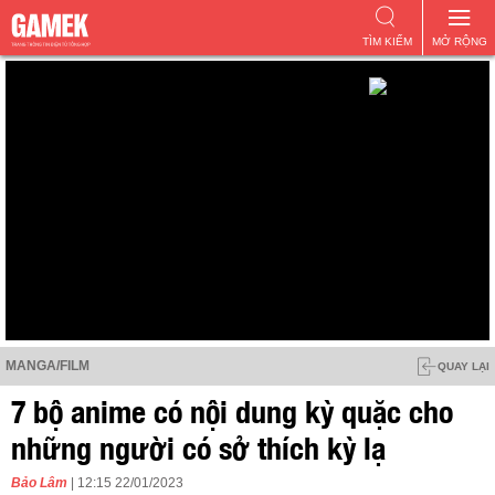
TÌM KIẾM
MỞ RỘNG
MANGA/FILM
QUAY LẠI
7 bộ anime có nội dung kỳ quặc cho
những người có sở thích kỳ lạ
Bảo Lâm
| 12:15 22/01/2023