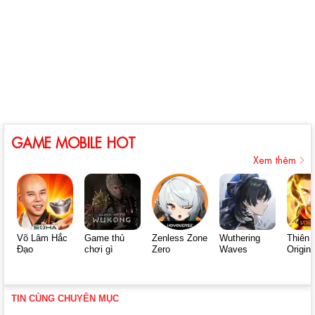
GAME MOBILE HOT
Xem thêm
Võ Lâm Hắc
Game thủ
Zenless Zone
Wuthering
Thiên 
Đạo
chơi gì
Zero
Waves
Origin
TIN CÙNG CHUYÊN MỤC