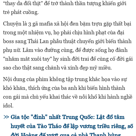
“thay da đổi thịt” để trở thành thần tượng khiến giới
trẻ phát cuồng.
Chuyện là 3 gã mafia xã hội đen bặm trợn gặp thất bại
trong một nhiệm vụ, họ phải chịu hình phạt của đại
boss sang Thái Lan phẫu thuật chuyển giới biến thành
phụ nữ. Lâm vào đường cùng, để được sống họ đành
"nhắm mắt xuôi tay" hy sinh đời trai để củng cố đời gái
sao cho thật sang chảnh và xinh đẹp mỹ miều.
Nội dung của phim không tập trung khắc họa vào sự
khó khăn, thích ứng của ba anh khi biến hình thành
con gái mà chủ yếu khai thác về nỗi khổ khi hành nghề
idol.
Gia tộc "đỉnh" nhất Trung Quốc: Lật đổ tâm
huyết của Tào Tháo để lập vương triều riêng, số
đời Hoàng đế vượt qua cả nhà Thanh hùng