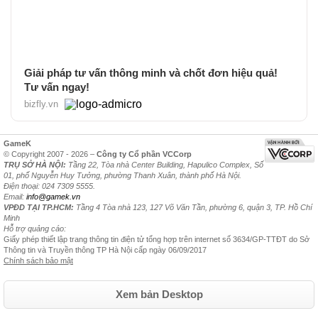
Giải pháp tư vấn thông minh và chốt đơn hiệu quả!
Tư vấn ngay!
bizfly.vn
GameK
© Copyright 2007 - 2026 –
Công ty Cổ phần VCCorp
TRỤ SỞ HÀ NỘI:
Tầng 22, Tòa nhà Center Building, Hapulico Complex, Số
01, phố Nguyễn Huy Tưởng, phường Thanh Xuân, thành phố Hà Nội.
Điện thoại: 024 7309 5555.
Email:
info@gamek.vn
VPĐD TẠI TP.HCM:
Tầng 4 Tòa nhà 123, 127 Võ Văn Tần, phường 6, quận 3, TP. Hồ Chí
Minh
Hỗ trợ quảng cáo:
Giấy phép thiết lập trang thông tin điện tử tổng hợp trên internet số 3634/GP-TTĐT do Sở
Thông tin và Truyền thông TP Hà Nội cấp ngày 06/09/2017
Chính sách bảo mật
Xem bản Desktop