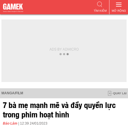
TÌM KIẾM
MỞ RỘNG
MANGA/FILM
QUAY LẠI
7 bà mẹ mạnh mẽ và đầy quyền lực
trong phim hoạt hình
Bảo Lâm
| 12:39 24/01/2023