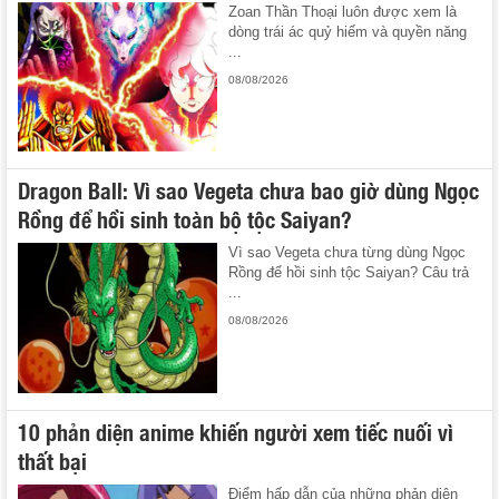
Zoan Thần Thoại luôn được xem là
dòng trái ác quỷ hiếm và quyền năng
...
08/08/2026
Dragon Ball: Vì sao Vegeta chưa bao giờ dùng Ngọc
Rồng để hồi sinh toàn bộ tộc Saiyan?
Vì sao Vegeta chưa từng dùng Ngọc
Rồng để hồi sinh tộc Saiyan? Câu trả
...
08/08/2026
10 phản diện anime khiến người xem tiếc nuối vì
thất bại
Điểm hấp dẫn của những phản diện