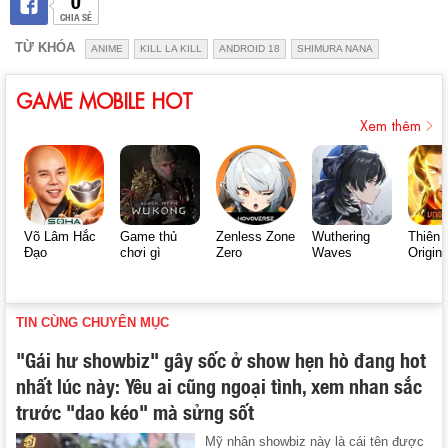
CHIA SẺ
TỪ KHÓA
ANIME
KILL LA KILL
ANDROID 18
SHIMURA NANA
GAME MOBILE HOT
Xem thêm
Võ Lâm Hắc
Game thủ
Zenless Zone
Wuthering
Thiên 
Đạo
chơi gì
Zero
Waves
Origin
TIN CÙNG CHUYÊN MỤC
"Gái hư showbiz" gây sốc ở show hẹn hò đang hot
nhất lúc này: Yêu ai cũng ngoại tình, xem nhan sắc
trước "dao kéo" mà sửng sốt
Mỹ nhân showbiz này là cái tên được