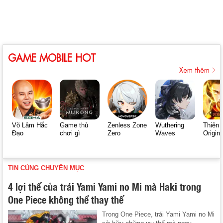
GAME MOBILE HOT
Xem thêm
Võ Lâm Hắc
Game thủ
Zenless Zone
Wuthering
Thiên 
Đạo
chơi gì
Zero
Waves
Origin
TIN CÙNG CHUYÊN MỤC
4 lợi thế của trái Yami Yami no Mi mà Haki trong
One Piece không thể thay thế
Trong One Piece, trái Yami Yami no Mi