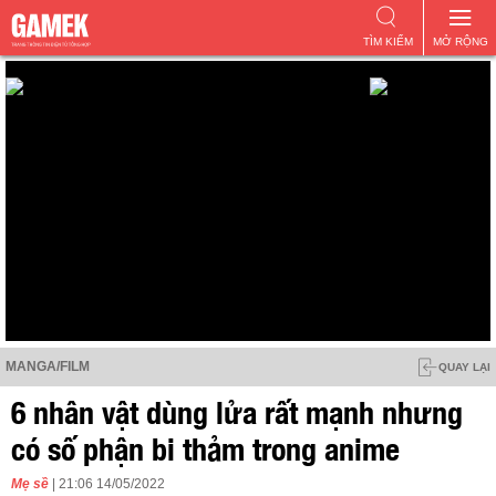
TÌM KIẾM
MỞ RỘNG
MANGA/FILM
QUAY LẠI
6 nhân vật dùng lửa rất mạnh nhưng
có số phận bi thảm trong anime
Mẹ sề
| 21:06 14/05/2022