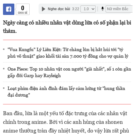
0
Nghe đọc bài
3:22
CHIA SẺ
Ngày càng có nhiều nhân vật dùng lửa có số phận lại bi
thảm.
"Vua Kungfu" Lý Liên Kiệt: Từ chàng lùn bị hắt hủi tới "tỷ
phú võ thuật" giao khối tài sản 7.000 tỷ đồng cho vợ quản lý
One Piece: Top 10 nhân vật con người "già nhất", số 1 còn gần
gấp đôi Garp hay Rayleigh
Loạt phim điện ảnh đình đám lấy cảm hứng từ "hung thần
đại dương"
Ban đầu, lửa là một yếu tố đặc trưng của các nhân vật
chính trong anime. Bởi vì các anh hùng của shonen
anime thường tràn đầy nhiệt huyết, do vậy lửa rất phù