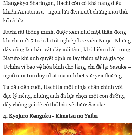
Mangekyo Sharingan, Itachi còn có khả năng điều
khiển Amaterasu - ngọn lửa đen nuốt chửng mọi thứ,
kể cả lửa.
Itachi rất thông minh, được xem như một thần đồng
khi chỉ mới 7 tuổi đã tốt nghiệp học viện Ninja. Nhưng
đây cũng là nhân vật đầy nội tâm, khó hiểu nhất trong
Naruto khi anh quyết định ra tay thảm sát cả gia tộc
Uchiha vì bảo vệ hòa bình cho làng, chỉ để lại Sasuke –
người em trai duy nhất mà anh hết sức yêu thương.
Từ đầu đến cuối, Itachi là một ninja chân chính với
đạo lý riêng, nhưng anh đã lựa chọn một con đường
đầy chông gai để có thể bảo vệ được Sasuke.
4. Kyojuro Rengoku - Kimetsu no Yaiba