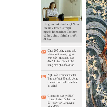
Cô giáo hot nhất Việt Nam
lúc này khiến 3 triệu
người khen xinh: Trẻ hơn
cả học sinh, nhìn là muốn
đi học
Chơi 205 tiếng game siêu
phẩm mới ra mắt, người
chơi vẫn "chưa đâu vào
đâu", khẳng định 1.000
tiếng mới phá đảo được
Nghi vấn Resident Evil 9
'hủy diệt' tivi 40 triệu đồng:
Chỉ cần bóp cò là màn hình
'đi viện'!
Giọt nước tràn ly: BLV
Hoàng Luân xóa bài xin
lỗi, "var" fan Gumayusi
trên MXH