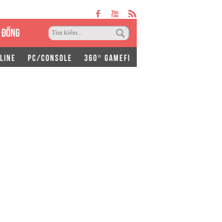
 ĐỒNG
LINE
PC/CONSOLE
360° GAMEFI