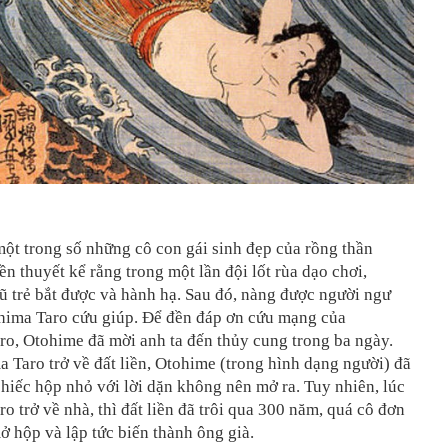
ột trong số những cô con gái sinh đẹp của rồng thần
ền thuyết kể rằng trong một lần đội lốt rùa dạo chơi,
ũ trẻ bắt được và hành hạ. Sau đó, nàng được người ngư
shima Taro cứu giúp. Để đền đáp ơn cứu mạng của
o, Otohime đã mời anh ta đến thủy cung trong ba ngày.
 Taro trở về đất liền, Otohime (trong hình dạng người) đã
chiếc hộp nhỏ với lời dặn không nên mở ra. Tuy nhiên, lúc
o trở về nhà, thì đất liền đã trôi qua 300 năm, quá cô đơn
ở hộp và lập tức biến thành ông già.