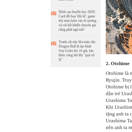
Đỉnh cao huyền học 2026:
Card đồ họa 'đột tử', game
thủ ném luôn vào lò nướng
và cái kết khiến chuyên gia
cũng phải ngả mũ!
Tranh cãi nảy lửa toàn cầu:
Dragon Ball lộ tạo hình
Son Goku lúc về già, fan
khóc ròng hét lên "quá vô
lý"
2. Otohime
Otohime là m
Ryujin. Truy
Otohime bị l
dân trẻ Ura
Urashima Tar
Khi Urashima
tặng anh ta 
Urashima Tar
nên anh ta m