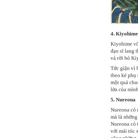
4. Kiyohime
Kiyohime vố
đạo sĩ lang
và rời bỏ K
Tức giận vì 
theo kẻ phụ 
một quả chuô
lửa của mình
5. Nureona
Nureona có n
mà là những
Nureona có 
với mái tóc 