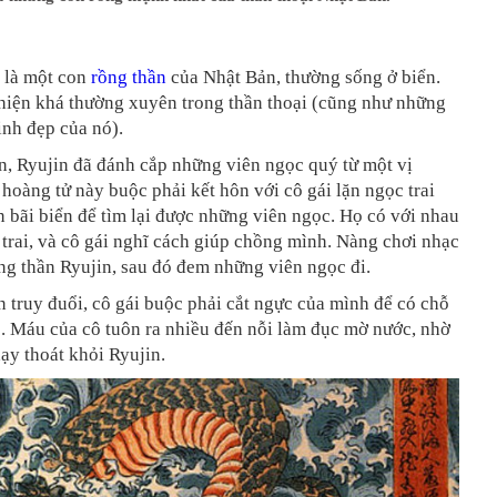
 là một con
rồng thần
của Nhật Bản, thường sống ở biển.
 hiện khá thường xuyên trong thần thoại (cũng như những
inh đẹp của nó).
n, Ryujin đã đánh cắp những viên ngọc quý từ một vị
 hoàng tử này buộc phải kết hôn với cô gái lặn ngọc trai
n bãi biển để tìm lại được những viên ngọc. Họ có với nhau
trai, và cô gái nghĩ cách giúp chồng mình. Nàng chơi nhạc
ng thần Ryujin, sau đó đem những viên ngọc đi.
n truy đuổi, cô gái buộc phải cắt ngực của mình để có chỗ
. Máu của cô tuôn ra nhiều đến nỗi làm đục mờ nước, nhờ
hạy thoát khỏi Ryujin.