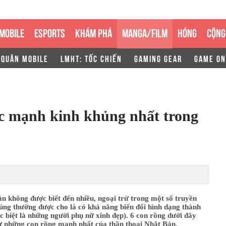
MOBILE
ESPORTS
KHÁM PHÁ
MANGA/FILM
HÓNG
CỘNG
 QUÂN MOBILE
LMHT: TỐC CHIẾN
GAMING GEAR
GAME ON
ức mạnh kinh khủng nhất trong
 không được biết đến nhiều, ngoại trừ trong một số truyền
úng thường được cho là có khả năng biến đổi hình dạng thành
c biệt là những người phụ nữ xinh đẹp). 6 con rồng dưới đây
 những con rồng mạnh nhất của thần thoại Nhật Bản.