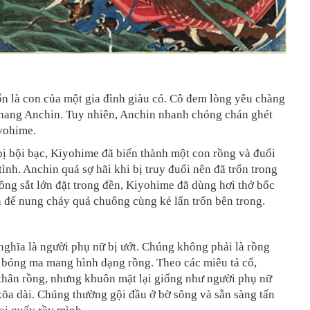
n là con của một gia đình giàu có. Cô đem lòng yêu chàng
 thang Anchin. Tuy nhiên, Anchin nhanh chóng chán ghét
iyohime.
bị bội bạc, Kiyohime đã biến thành một con rồng và đuổi
tình. Anchin quá sợ hãi khi bị truy đuổi nên đã trốn trong
ng sắt lớn đặt trong đền, Kiyohime đã dùng hơi thở bốc
 để nung chảy quả chuông cùng kẻ lẩn trốn bên trong.
ghĩa là người phụ nữ bị ướt. Chúng không phải là rồng
 bóng ma mang hình dạng rồng. Theo các miêu tả cổ,
thân rồng, nhưng khuôn mặt lại giống như người phụ nữ
xõa dài. Chúng thường gội đầu ở bờ sông và sẵn sàng tấn