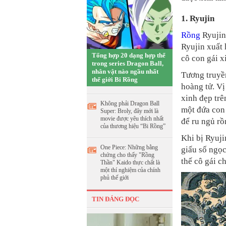
1. Ryujin
Rồng
Ryujin
Ryujin xuất
Tổng hợp 20 dạng hợp thể
cô con gái x
trong series Dragon Ball,
nhân vật nào ngầu nhất
Tương truyề
thế giới Bi Rồng
hoàng tử. Vị
xinh đẹp trê
Không phải Dragon Ball
một đứa con 
Super: Broly, đây mới là
movie được yêu thích nhất
để ru ngủ rồ
của thương hiệu “Bi Rồng”
Khi bị Ryuji
One Piece: Những bằng
giấu số ngọc
chứng cho thấy "Rồng
thế cô gái c
Thần" Kaido thực chất là
một thí nghiệm của chính
phủ thế giới
TIN ĐÁNG ĐỌC