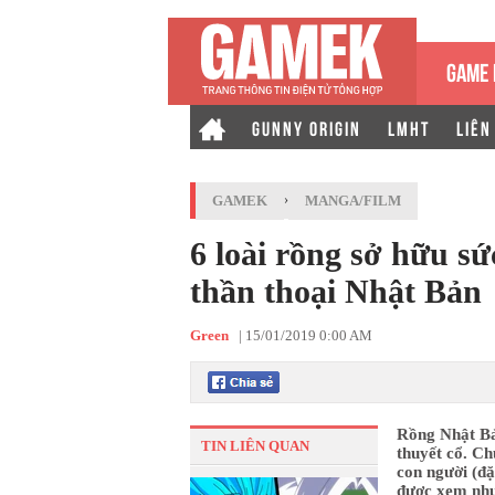
GAME 
GUNNY ORIGIN
LMHT
LIÊN
GAMEK
›
MANGA/FILM
6 loài rồng sở hữu s
thần thoại Nhật Bản
Green
|
15/01/2019 0:00 AM
Rồng Nhật Bản
TIN LIÊN QUAN
thuyết cổ. Ch
con người (đặ
được xem như