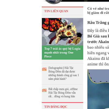
Có vẻ như tro
TIN LIÊN QUAN
bị giảm đi rất
Râu Trắng g
Đây là điều
Bố Già sau 
trước Akain
bao nhiêu sá
Top 7 trái ác quỷ hệ Logia
mạnh nhất trong One
hiên ngang 
Piece
Akainu đã k
anime thì ôn
[Infographic] Hải Tặc
Bóng Đêm đã đạt được
những thành công gì sau 1
năm phát hành?
Bất chấp mưa gió, offline
Hải Tặc Bóng Đêm vẫn
rất... đông và hung hãn
TIN ĐÁNG ĐỌC