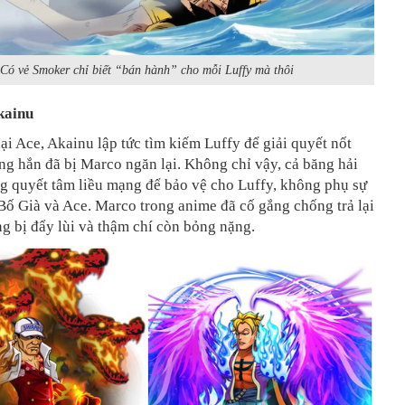
Có vẻ Smoker chỉ biết “bán hành” cho mỗi Luffy mà thôi
kainu
hại Ace, Akainu lập tức tìm kiếm Luffy để giải quyết nốt
g hắn đã bị Marco ngăn lại. Không chỉ vậy, cả băng hải
g quyết tâm liều mạng để bảo vệ cho Luffy, không phụ sự
Bố Già và Ace. Marco trong anime đã cố gắng chống trả lại
g bị đẩy lùi và thậm chí còn bỏng nặng.