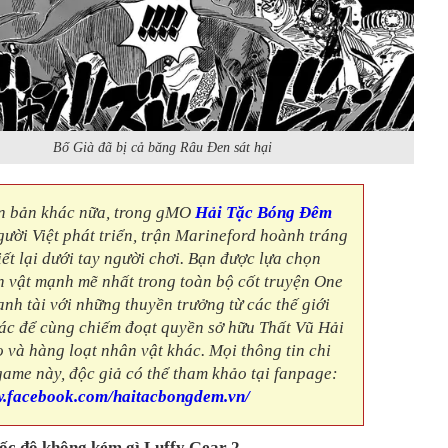
Bố Già đã bị cả băng Râu Đen sát hại
n bản khác nữa, trong gMO
Hải Tặc Bóng Đêm
ười Việt phát triển, trận Marineford hoành tráng
ết lại dưới tay người chơi. Bạn được lựa chọn
 vật mạnh mẽ nhất trong toàn bộ cốt truyện One
anh tài với những thuyền trưởng từ các thế giới
hác để cùng chiếm đoạt quyền sở hữu Thất Vũ Hải
 và hàng loạt nhân vật khác. Mọi thông tin chi
 game này, độc giả có thể tham khảo tại fanpage:
w.facebook.com/haitacbongdem.vn/
ốc độ không kém gì Luffy Gear 2