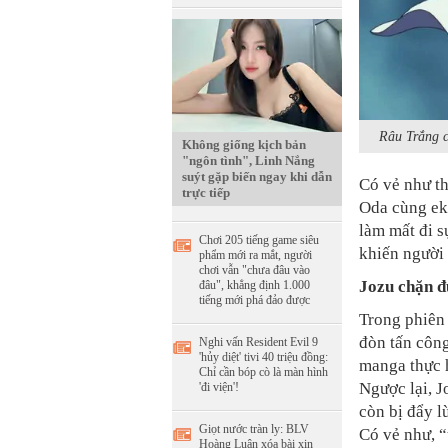
Râu Trắng c
Không giống kịch bản
"ngôn tình", Linh Nắng
suýt gặp biến ngay khi dẫn
Có vẻ như th
trực tiếp
Oda cùng ek
làm mất đi s
Chơi 205 tiếng game siêu
khiến người
phẩm mới ra mắt, người
chơi vẫn "chưa đâu vào
Jozu chặn 
đâu", khẳng định 1.000
tiếng mới phá đảo được
Trong phiên 
đòn tấn côn
Nghi vấn Resident Evil 9
'hủy diệt' tivi 40 triệu đồng:
manga thực h
Chỉ cần bóp cò là màn hình
Ngược lại, J
'đi viện'!
còn bị đẩy l
Giọt nước tràn ly: BLV
Có vẻ như, “
Hoàng Luân xóa bài xin