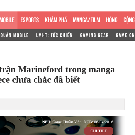
MOBILE
ESPORTS
KHÁM PHÁ
MANGA/FILM
HÓNG
CỘNG
 QUÂN MOBILE
LMHT: TỐC CHIẾN
GAMING GEAR
GAME ON
 trận Marineford trong manga
ece chưa chắc đã biết
NPH:
Game Thuần Việt
NCB:
06/04/2016
CHI TIẾT