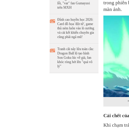
trong phiên 
lỗi, "var" fan Gumayusi
trên MXH
màn ảnh.
Đỉnh cao huyền học 2026:
Card đồ họa 'đột tử', game
thủ ném luôn vào lò nướng
và cái kết khiến chuyên gia
cũng phải ngả mũ!
Tranh cãi nảy lửa toàn cầu:
Dragon Ball lộ tạo hình
Son Goku lúc về già, fan
khóc ròng hét lên "quá vô
lý"
Cái chết củ
Khi chạm tr