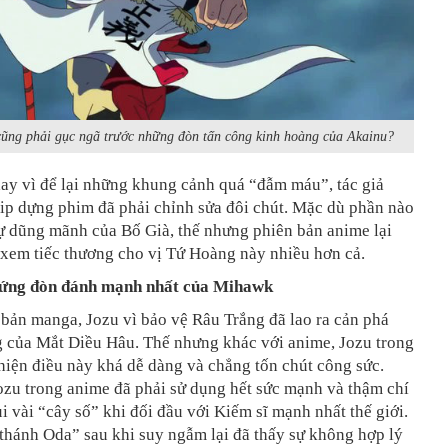
ũng phải gục ngã trước những đòn tấn công kinh hoàng của Akainu?
ay vì để lại những khung cảnh quá “đẫm máu”, tác giả
ip dựng phim đã phải chỉnh sửa đôi chút. Mặc dù phần nào
ự dũng mãnh của Bố Già, thế nhưng phiên bản anime lại
 xem tiếc thương cho vị Tứ Hoàng này nhiều hơn cả.
đứng đòn đánh mạnh nhất của Mihawk
bản manga, Jozu vì bảo vệ Râu Trắng đã lao ra cản phá
g của Mắt Diều Hâu. Thế nhưng khác với anime, Jozu trong
iện điều này khá dễ dàng và chẳng tốn chút công sức.
ozu trong anime đã phải sử dụng hết sức mạnh và thậm chí
ùi vài “cây số” khi đối đầu với Kiếm sĩ mạnh nhất thế giới.
thánh Oda” sau khi suy ngẫm lại đã thấy sự không hợp lý