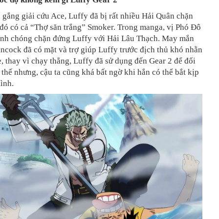
 gắng giải cứu Ace, Luffy đã bị rất nhiều Hải Quân chặn
ố đó có cả “Thợ săn trắng” Smoker. Trong manga, vị Phó Đô
nh chóng chặn đứng Luffy với Hải Lâu Thạch. May mắn
ncock đã có mặt và trợ giúp Luffy trước địch thủ khó nhằn
, thay vì chạy thẳng, Luffy đã sử dụng đến Gear 2 để đối
thế nhưng, cậu ta cũng khá bất ngờ khi hắn có thể bắt kịp
ình.