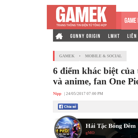
GAME 
GUNNY ORIGIN
LMHT
LIÊN
GAMEK
›
MOBILE & SOCIAL
6 điểm khác biệt của
và anime, fan One Pi
Nipp
|
24/05/2017 07:00 PM
Hải Tặc Bóng Đêm
gMO