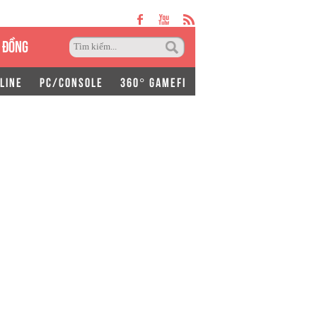
 ĐỒNG
LINE
PC/CONSOLE
360° GAMEFI