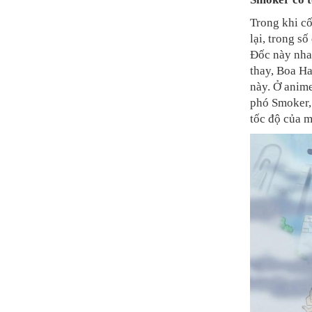
Trong khi cố
lại, trong s
Đốc này nha
thay, Boa Ha
này. Ở anime
phó Smoker, 
tốc độ của m