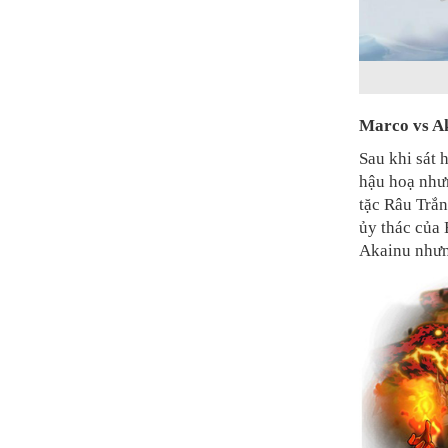
Marco vs A
Sau khi sát 
hậu hoạ nhưn
tặc Râu Trắn
ủy thác của 
Akainu nhưn