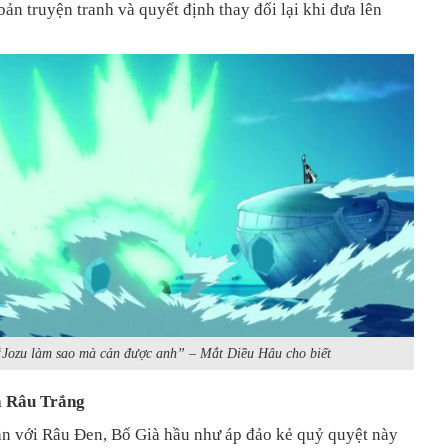
bản truyện tranh và quyết định thay đổi lại khi đưa lên
“Jozu làm sao mà cản được anh” – Mắt Diều Hâu cho biết
a Râu Trắng
án với Râu Đen, Bố Già hầu như áp đảo kẻ quỷ quyệt này