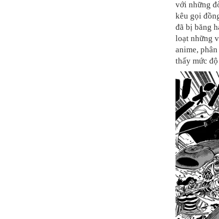
với những đ
kêu gọi đồng
đã bị băng h
loạt những v
anime, phân
thấy mức độ 