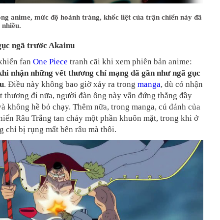
ng anime, mức độ hoành tráng, khốc liệt của trận chiến này đã
 nhiều.
ục ngã trước Akainu
 khiến fan
One Piece
tranh cãi khi xem phiên bản anime:
khi nhận những vết thương chí mạng đã gần như ngã gục
u
. Điều này không bao giờ xảy ra trong
manga
, dù có nhận
t thương đi nữa, người đàn ông này vẫn đứng thẳng đầy
và không hề bỏ chạy. Thêm nữa, trong manga, cú đánh của
hiến Râu Trắng tan chảy một phần khuôn mặt, trong khi ở
g chỉ bị rụng mất bên râu mà thôi.