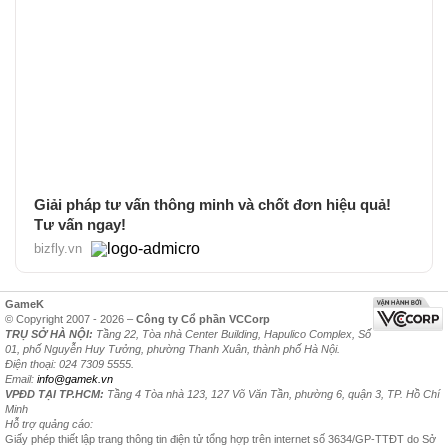
Giải pháp tư vấn thông minh và chốt đơn hiệu quả!
Tư vấn ngay!
bizfly.vn
GameK
© Copyright 2007 - 2026 –
Công ty Cổ phần VCCorp
TRỤ SỞ HÀ NỘI:
Tầng 22, Tòa nhà Center Building, Hapulico Complex, Số
01, phố Nguyễn Huy Tưởng, phường Thanh Xuân, thành phố Hà Nội.
Điện thoại: 024 7309 5555.
Email:
info@gamek.vn
VPĐD TẠI TP.HCM:
Tầng 4 Tòa nhà 123, 127 Võ Văn Tần, phường 6, quận 3, TP. Hồ Chí
Minh
Hỗ trợ quảng cáo:
Giấy phép thiết lập trang thông tin điện tử tổng hợp trên internet số 3634/GP-TTĐT do Sở