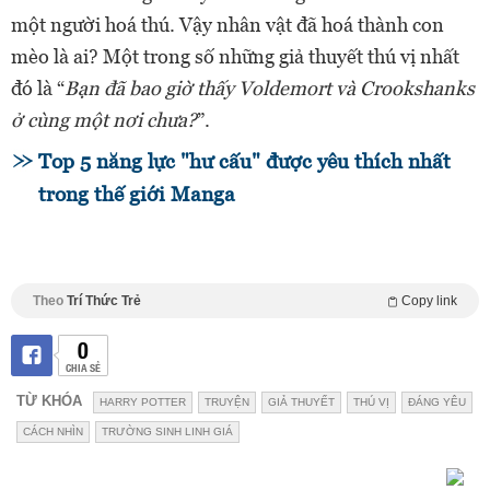
một người hoá thú. Vậy nhân vật đã hoá thành con
mèo là ai? Một trong số những giả thuyết thú vị nhất
đó là “
Bạn đã bao giờ thấy Voldemort và Crookshanks
ở cùng một nơi chưa?
”.
Top 5 năng lực "hư cấu" được yêu thích nhất
trong thế giới Manga
Theo
Trí Thức Trẻ
Copy link
0
CHIA SẺ
TỪ KHÓA
HARRY POTTER
TRUYỆN
GIẢ THUYẾT
THÚ VỊ
ĐÁNG YÊU
CÁCH NHÌN
TRƯỜNG SINH LINH GIÁ