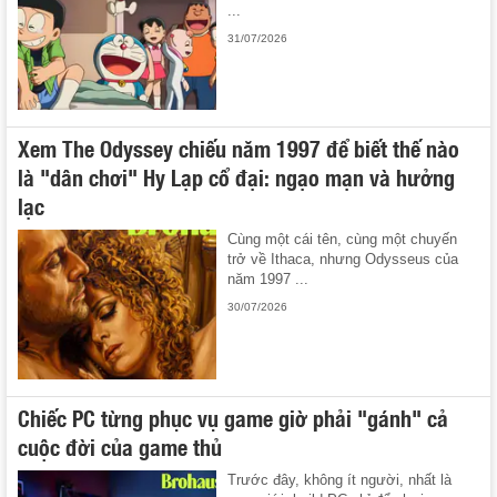
...
31/07/2026
Xem The Odyssey chiếu năm 1997 để biết thế nào
là "dân chơi" Hy Lạp cổ đại: ngạo mạn và hưởng
lạc
Cùng một cái tên, cùng một chuyến
trở về Ithaca, nhưng Odysseus của
năm 1997 ...
30/07/2026
Chiếc PC từng phục vụ game giờ phải "gánh" cả
cuộc đời của game thủ
Trước đây, không ít người, nhất là