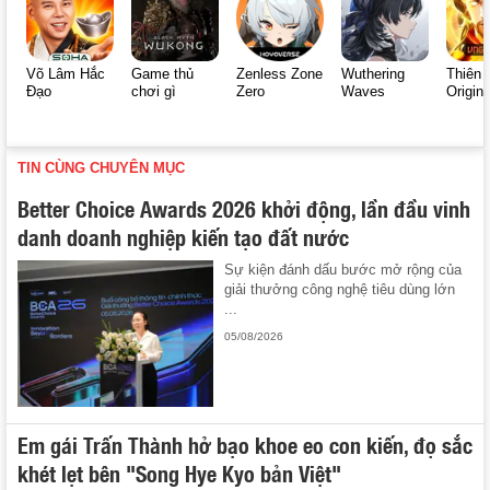
Võ Lâm Hắc
Game thủ
Zenless Zone
Wuthering
Thiên 
Đạo
chơi gì
Zero
Waves
Origin
TIN CÙNG CHUYÊN MỤC
Better Choice Awards 2026 khởi động, lần đầu vinh
danh doanh nghiệp kiến tạo đất nước
Sự kiện đánh dấu bước mở rộng của
giải thưởng công nghệ tiêu dùng lớn
...
05/08/2026
Em gái Trấn Thành hở bạo khoe eo con kiến, đọ sắc
khét lẹt bên "Song Hye Kyo bản Việt"