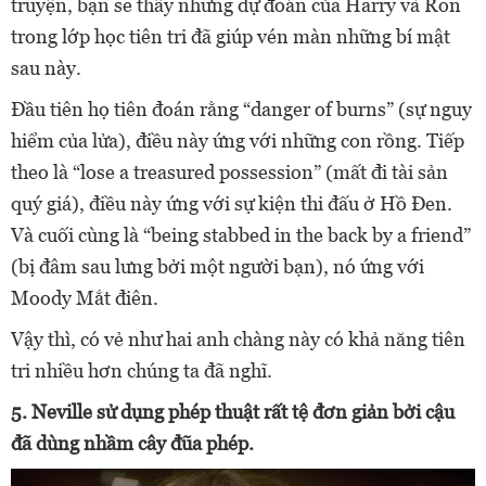
truyện, bạn sẽ thấy những dự đoán của Harry và Ron
trong lớp học tiên tri đã giúp vén màn những bí mật
sau này.
Đầu tiên họ tiên đoán rằng “danger of burns” (sự nguy
hiểm của lửa), điều này ứng với những con rồng. Tiếp
theo là “lose a treasured possession” (mất đi tài sản
quý giá), điều này ứng với sự kiện thi đấu ở Hồ Đen.
Và cuối cùng là “being stabbed in the back by a friend”
(bị đâm sau lưng bởi một người bạn), nó ứng với
Moody Mắt điên.
Vậy thì, có vẻ như hai anh chàng này có khả năng tiên
tri nhiều hơn chúng ta đã nghĩ.
5. Neville sử dụng phép thuật rất tệ đơn giản bởi cậu
đã dùng nhầm cây đũa phép.