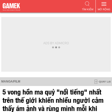
TÌM KIẾM
MỞ RỘNG
MANGA/FILM
QUAY LẠI
5 vong hồn ma quỷ "nổi tiếng" nhất
trên thế giới khiến nhiều người cảm
thấy ám ảnh và rùng mình mỗi khi