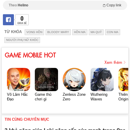
Theo
Helino
Copy link
0
CHIA SẺ
TỪ KHÓA
VONG HỒN
BLOODY MARY
HỒN MA
MA QUỶ
CON MA
NGƯỜI PHỤ NỮ KHÓC
GAME MOBILE HOT
Xem thêm
Võ Lâm Hắc
Game thủ
Zenless Zone
Wuthering
Thiên 
Đạo
chơi gì
Zero
Waves
Origin
TIN CÙNG CHUYÊN MỤC