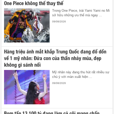
One Piece không thể thay thế
Trong One Piece, trái Yami Yami no Mi
sở hữu những ưu thế mà ngay ...
09/08/2026
Hàng triệu ánh mắt khắp Trung Quốc đang đổ dồn
về 1 mỹ nhân: Đứa con của thần nhảy múa, đẹp
không gì sánh nổi
Mỹ nhân này đang thu hút rất nhiều sự
chú ý với màn xuất hiện ...
09/08/2026
Bom tấn 13.100 tỷ đang làm cả cõi mạng chấn