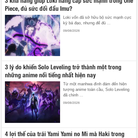
3 khả năng giúp Loki nâng cấp sức mạnh trong One
Piece, đủ sức đối đầu Imu?
Loki vốn đã sở hữu bộ sức mạnh cực
kỳ bá đạo, nhưng để đủ ...
09/08/2026
3 lý do khiến Solo Leveling trở thành một trong
những anime nổi tiếng nhất hiện nay
Từ một manhwa đình đám đến hiện
tượng anime toàn cầu, Solo Leveling
đã chinh ...
09/08/2026
4 lợi thế của trái Yami Yami no Mi mà Haki trong