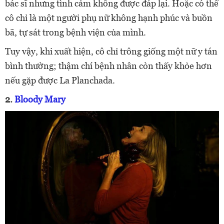
bác sĩ nhưng tình cảm không được đáp lại. Hoặc có thể
cô chỉ là một người phụ nữ không hạnh phúc và buồn
bã, tự sát trong bệnh viện của mình.
Tuy vậy, khi xuất hiện, cô chỉ trông giống một nữ y tán
bình thường; thậm chí bệnh nhân còn thấy khỏe hơn
nếu gặp được La Planchada.
2.
Bloody Mary