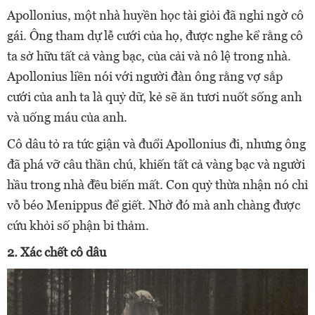
Apollonius, một nhà huyền học tài giỏi đã nghi ngờ cô
gái. Ông tham dự lễ cưới của họ, được nghe kể rằng cô
ta sở hữu tất cả vàng bạc, của cải và nô lệ trong nhà.
Apollonius liền nói với người đàn ông rằng vợ sắp
cưới của anh ta là quỷ dữ, kẻ sẽ ăn tươi nuốt sống anh
và uống máu của anh.
Cô dâu tỏ ra tức giận và đuổi Apollonius đi, nhưng ông
đã phá vỡ câu thần chú, khiến tất cả vàng bạc và người
hầu trong nhà đều biến mất. Con quỷ thừa nhận nó chỉ
vỗ béo Menippus để giết. Nhờ đó mà anh chàng được
cứu khỏi số phận bi thảm.
2. Xác chết cô dâu