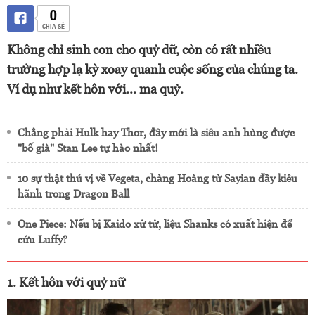
0
CHIA SẺ
Không chỉ sinh con cho quỷ dữ, còn có rất nhiều
trường hợp lạ kỳ xoay quanh cuộc sống của chúng ta.
Ví dụ như kết hôn với... ma quỷ.
Chẳng phải Hulk hay Thor, đây mới là siêu anh hùng được
"bố già" Stan Lee tự hào nhất!
10 sự thật thú vị về Vegeta, chàng Hoàng tử Sayian đầy kiêu
hãnh trong Dragon Ball
One Piece: Nếu bị Kaido xử tử, liệu Shanks có xuất hiện để
cứu Luffy?
1. Kết hôn với quỷ nữ