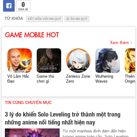
0
CHIA SẺ
TỪ KHÓA
KẾT HÔN VỚI MA QUỶ
BÍ ẨN MA QUỶ
GAME MOBILE HOT
Xem thêm
Võ Lâm Hắc
Game thủ
Zenless Zone
Wuthering
Thiên 
Đạo
chơi gì
Zero
Waves
Origin
TIN CÙNG CHUYÊN MỤC
3 lý do khiến Solo Leveling trở thành một trong
những anime nổi tiếng nhất hiện nay
Từ một manhwa đình đám đến hiện
tượng anime toàn cầu, Solo Leveling