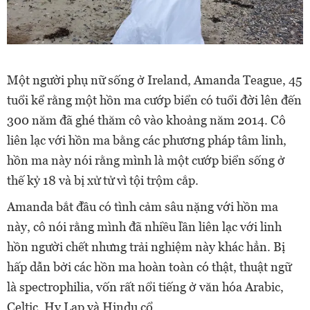
Một người phụ nữ sống ở Ireland, Amanda Teague, 45
tuổi kể rằng một hồn ma cướp biển có tuổi đời lên đến
300 năm đã ghé thăm cô vào khoảng năm 2014. Cô
liên lạc với hồn ma bằng các phương pháp tâm linh,
hồn ma này nói rằng mình là một cướp biển sống ở
thế kỷ 18 và bị xử tử vì tội trộm cắp.
Amanda bắt đầu có tình cảm sâu nặng với hồn ma
này, cô nói rằng mình đã nhiều lần liên lạc với linh
hồn người chết nhưng trải nghiệm này khác hẳn. Bị
hấp dẫn bởi các hồn ma hoàn toàn có thật, thuật ngữ
là spectrophilia, vốn rất nổi tiếng ở văn hóa Arabic,
Celtic, Hy Lạp và Hindu cổ.