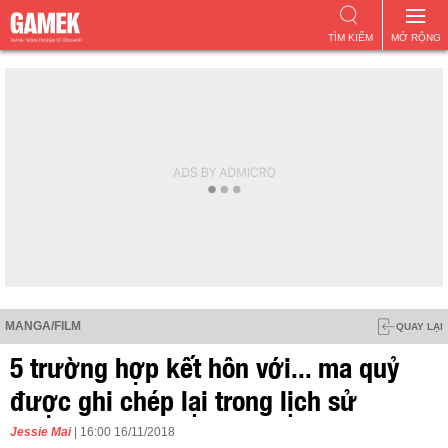
TÌM KIẾM
MỞ RỘNG
MANGA/FILM
QUAY LẠI
5 trường hợp kết hôn với... ma quỷ
được ghi chép lại trong lịch sử
Jessie Mai
| 16:00 16/11/2018