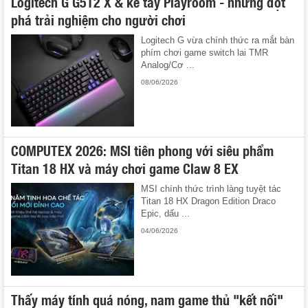
Logitech G G512 X & kê tay Playroom - những đột
phá trải nghiệm cho người chơi
Logitech G vừa chính thức ra mắt bàn
phím chơi game switch lai TMR
Analog/Cơ ...
08/06/2026
COMPUTEX 2026: MSI tiên phong với siêu phẩm
Titan 18 HX và máy chơi game Claw 8 EX
MSI chính thức trình làng tuyệt tác
Titan 18 HX Dragon Edition Draco
Epic, dấu ...
04/06/2026
Thấy máy tính quá nóng, nam game thủ "kết nối"