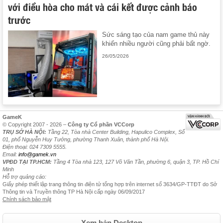
với điều hòa cho mát và cái kết được cảnh báo
trước
Sức sáng tạo của nam game thủ này
khiến nhiều người cũng phải bất ngờ.
26/05/2026
GameK
© Copyright 2007 - 2026 –
Công ty Cổ phần VCCorp
TRỤ SỞ HÀ NỘI:
Tầng 22, Tòa nhà Center Building, Hapulico Complex, Số
01, phố Nguyễn Huy Tưởng, phường Thanh Xuân, thành phố Hà Nội.
Điện thoại: 024 7309 5555.
Email:
info@gamek.vn
VPĐD TẠI TP.HCM:
Tầng 4 Tòa nhà 123, 127 Võ Văn Tần, phường 6, quận 3, TP. Hồ Chí
Minh
Hỗ trợ quảng cáo:
Giấy phép thiết lập trang thông tin điện tử tổng hợp trên internet số 3634/GP-TTĐT do Sở
Thông tin và Truyền thông TP Hà Nội cấp ngày 06/09/2017
Chính sách bảo mật
Xem bản Desktop