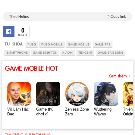
Theo
Helino
Copy link
0
CHIA SẺ
TỪ KHÓA
PUBG
PUBG MOBILE
GAME MOBILE
GAME FPS
SMARTPHONE
GAME SINH TỒN
XIAOMI
TENCENT
GAME BẮN SÚNG
GAME MOBILE HOT
Xem thêm
Võ Lâm Hắc
Game thủ
Zenless Zone
Wuthering
Thiên 
Đạo
chơi gì
Zero
Waves
Origin