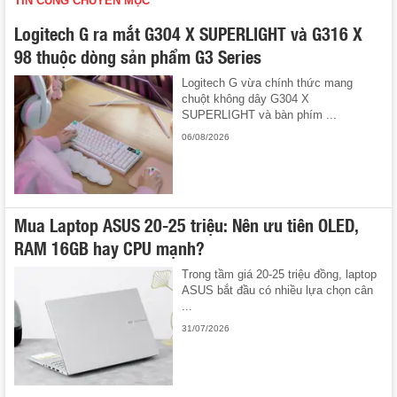
TIN CÙNG CHUYÊN MỤC
Logitech G ra mắt G304 X SUPERLIGHT và G316 X
98 thuộc dòng sản phẩm G3 Series
Logitech G vừa chính thức mang
chuột không dây G304 X
SUPERLIGHT và bàn phím ...
06/08/2026
Mua Laptop ASUS 20-25 triệu: Nên ưu tiên OLED,
RAM 16GB hay CPU mạnh?
Trong tầm giá 20-25 triệu đồng, laptop
ASUS bắt đầu có nhiều lựa chọn cân
...
31/07/2026