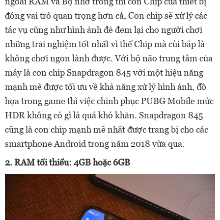
ngoài RAM và Bộ nhớ trong thì con Chip của thiết bị
đóng vai trò quan trọng hơn cả, Con chip sẽ xử lý các
tác vụ cũng như hình ảnh đẻ đem lại cho người chơi
những trải nghiệm tốt nhất vì thế Chip mà cùi bắp là
không chơi ngon lành được. Với bộ não trung tâm của
máy là con chip Snapdragon 845 với một hiệu năng
mạnh mẽ được tối ưu về khả năng xử lý hình ảnh, đồ
họa trong game thì việc chinh phục PUBG Mobile mức
HDR không có gì là quá khó khăn. Snapdragon 845
cũng là con chip mạnh mẽ nhất được trang bị cho các
smartphone Android trong năm 2018 vừa qua.
2. RAM tối thiểu: 4GB hoặc 6GB