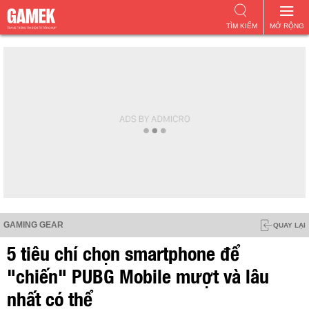
TÌM KIẾM
MỞ RỘNG
GAMING GEAR
QUAY LẠI
5 tiêu chí chọn smartphone để
"chiến" PUBG Mobile mượt và lâu
nhất có thể