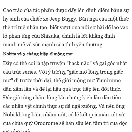
Cao trào của tác phẩm được đẩy lên đỉnh điểm bằng sự
hy sinh của chiếc xe Jeep Buggy. Bản ngã của một thực
thể trí tuệ nhân tạo, biết vượt qua nỗi sợ hãi để lao vào
lò phản ứng cứu Shizuka, chính là lời khẳng định
mạnh mẽ về sức mạnh của tình yêu thương.
Nobita và 3 chàng hiệp sĩ mộng mơ
Đây có thể coi là tập truyện "hack não" và gai góc nhất
cấu trúc series. Với ý tưởng "giấc mơ lồng trong giấc
mơ" đi trước thời đại, thế giới mộng mơ Yumirume
dần xâm lấn và để lại hậu quả trực tiếp lên đời thực.
Độc giả từng chấn động khi chứng kiến lần đầu tiên,
các nhân vật chính thực sự đã ngã xuống. Và nếu ông
Nobi không bấm nhầm nút, có lẽ kết quả màn xét xử
của chúa quỷ Orodrome sẽ hằn sâu lên tâm trí của độc
giả nhỏ tuổi.