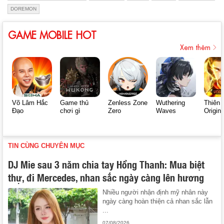
DOREMON
GAME MOBILE HOT
Xem thêm
Võ Lâm Hắc
Game thủ
Zenless Zone
Wuthering
Thiên 
Đạo
chơi gì
Zero
Waves
Origin
TIN CÙNG CHUYÊN MỤC
DJ Mie sau 3 năm chia tay Hồng Thanh: Mua biệt
thự, đi Mercedes, nhan sắc ngày càng lên hương
Nhiều người nhận định mỹ nhân này
ngày càng hoàn thiện cả nhan sắc lẫn
...
07/08/2026