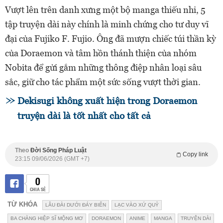
Vượt lên trên danh xưng một bộ manga thiếu nhi, 5
tập truyện dài này chính là minh chứng cho tư duy vĩ
đại của Fujiko F. Fujio. Ông đã mượn chiếc túi thần kỳ
của Doraemon và tâm hồn thánh thiện của nhóm
Nobita để gửi gắm những thông điệp nhân loại sâu
sắc, giữ cho tác phẩm một sức sống vượt thời gian.
Dekisugi không xuất hiện trong Doraemon
truyện dài là tốt nhất cho tất cả
Theo
Đời Sống Pháp Luật
Copy link
23:15 09/06/2026 (GMT +7)
0
CHIA SẺ
TỪ KHÓA
LÂU ĐÀI DƯỚI ĐÁY BIỂN
LẠC VÀO XỨ QUỶ
BA CHÀNG HIỆP SĨ MỘNG MƠ
DORAEMON
ANIME
MANGA
TRUYỆN DÀI