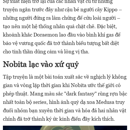
Sự xuất hiện trở lại của các nhân vật cũ từ những
truyện ngắn trước đây như cậu bé người cây Kippo –
những người đứng ra làm chứng để cứu loài người –
tạo nên một hệ thống nhân quả chặt chẽ. Đặc biệt,
khoảnh khắc Doraemon lao đầu vào bình khí gas để
bảo vệ vương quốc đã trở thành biểu tượng bất diệt
cho tinh thần dũng cảm và lòng vị tha.
Nobita lạc vào xứ quỷ
Tập truyện là một bài toán xuất sắc về nghịch lý không
gian và vòng lặp thời gian khi Nobita ước thế giới có
phép thuật. Mang màu sắc "dark fantasy" rùng rợn bậc
nhất toàn bộ series, hình ảnh quỷ dạ xoa Medusa truy
đuổi nhóm bạn xuyên thời gian và hóa đá hai nhân vật
chính đã trở thành ký ức kinh điển đầy kích thích.