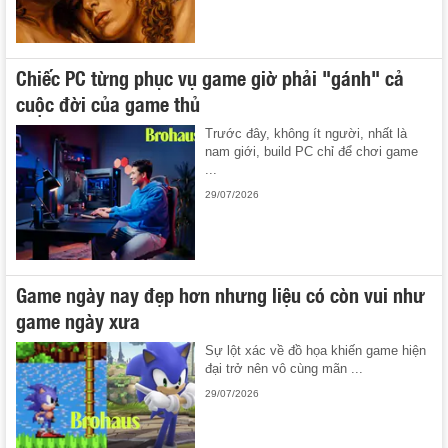
Chiếc PC từng phục vụ game giờ phải "gánh" cả
cuộc đời của game thủ
Trước đây, không ít người, nhất là
nam giới, build PC chỉ để chơi game
...
29/07/2026
Game ngày nay đẹp hơn nhưng liệu có còn vui như
game ngày xưa
Sự lột xác về đồ họa khiến game hiện
đại trở nên vô cùng mãn ...
29/07/2026