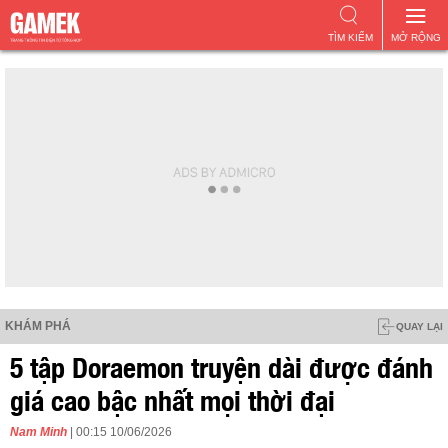
TÌM KIẾM
MỞ RỘNG
KHÁM PHÁ
QUAY LẠI
5 tập Doraemon truyện dài được đánh
giá cao bậc nhất mọi thời đại
Nam Minh
| 00:15 10/06/2026