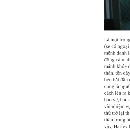
Là một tron
(sẽ có ngoại
mệnh danh l
đồng cảm nhấ
mánh khóe c
thân, tên đầ
bén bắt đầu
cũng là ngườ
cách lẻn ra 
bảo vệ, hack
vài nhiệm vụ
thứ trở lại 
thân trong b
vậy, Harley