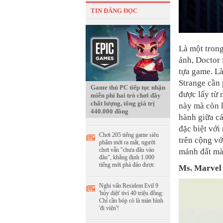
TIN ĐÁNG ĐỌC
Là một tron
ảnh, Doctor 
tựa game. L
Strange cần 
Game thủ PC tiếp tục nhận
được lấy từ 
miễn phí hai trò chơi đầy
chất lượng, tổng giá trị
này mà còn 
440.000 đồng
hành giữa cá
đặc biệt vớ
Chơi 205 tiếng game siêu
trên cộng vớ
phẩm mới ra mắt, người
chơi vẫn "chưa đâu vào
mảnh đất mà
đâu", khẳng định 1.000
tiếng mới phá đảo được
Ms. Marvel
Nghi vấn Resident Evil 9
'hủy diệt' tivi 40 triệu đồng:
Chỉ cần bóp cò là màn hình
'đi viện'!