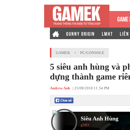
GAME 
GUNNY ORIGIN
LMHT
LIÊN
GAMEK
›
PC/CONSOLE
5 siêu anh hùng và 
dựng thành game riê
Andrew Anh
|
25/09/2018 11:54 PM
Siêu Anh Hùng
gMO