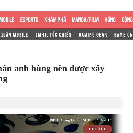
MOBILE
ESPORTS
KHÁM PHÁ
MANGA/FILM
HÓNG
CỘNG
 QUÂN MOBILE
LMHT: TỐC CHIẾN
GAMING GEAR
GAME ON
phản anh hùng nên được xây
ng
NPH:
Trung Quốc
NCB:
20/12/2014
CHI TIẾT