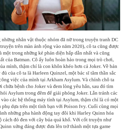
g những nhân vật thuộc nhóm đã nữ trong truyện tranh DC
 truyện trên màn ảnh rộng vào năm 2020), cô ta cũng được
à một trong những kẻ phản diện hấp dẫn nhất và cũng
t của Batman. Cô ấy luôn hoàn hảo trong mọi trò chơi,
ủa mình, thậm chí là con khôn khéo hơn cả Joker. Về bản
y đủ của cô ta là Harleen Quinzel, một bác sĩ tâm thần sắc
 công việc của mình tại Arkham Asylum. Và chính chô ta
i chữa bệnh cho Joker và đem lòng yêu hắn, sau đó tìm
khỏi Asylum trong đêm để giải phóng Joker. Lẫn tránh các
 vào các hệ thống máy tính tại Asylum, thậm chí là có một
 phụ dựa trên một tình bạn với Poison Ivy. Cuối cùng mọi
thành những pha hành động tay đôi khi Harley Quinn hóa
ộ cách đỏ đen với cây búa quá khổ. Với cốt truyện như
 Quinn xứng đáng được đưa lên trở thành một tựa game