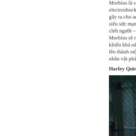
Morbius là s
electroshock
gây ra cho 
siêu sức mạn
chết người –
Morbius sẽ r
khiến khả n
lên thành mộ
nhân vật ph
Harley Qui