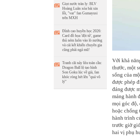
Giọt nước tràn ly: BLV
Hoàng Luân xóa bài xin
lỗi, "var" fan Gumayusi
trên MXH
Đỉnh cao huyền học 2026:
Card đồ họa 'đột tử', game
thủ ném luôn vào lò nướng
và cái kết khiến chuyên gia
cũng phải ngả mũ!
Với khả năng
Tranh cãi nảy lửa toàn cầu:
thước, một 
Dragon Ball lộ tạo hình
Son Goku lúc về già, fan
sống của mộ
khóc ròng hét lên "quá vô
được phép đi
lý"
đáng được m
mảng hành độ
mọi góc độ, 
hoặc chống 
hành trình c
trước giờ gi
hai vị phụ h