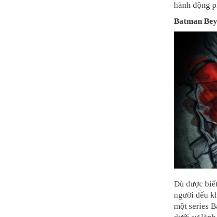
hành động ph
Batman Be
Dù được biế
người đếu k
một series 