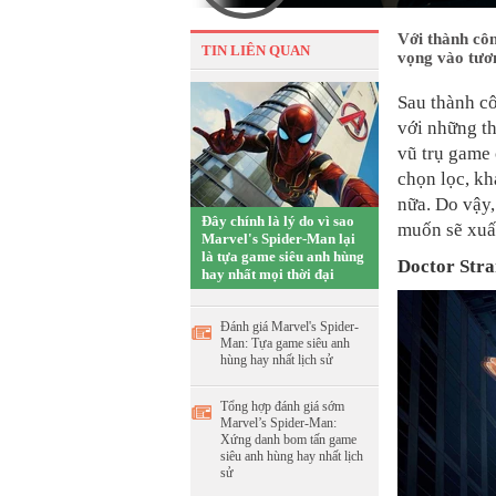
Với thành cô
TIN LIÊN QUAN
vọng vào tươ
Sau thành c
với những t
vũ trụ game 
chọn lọc, kh
nữa. Do vậy,
Đây chính là lý do vì sao
muốn sẽ xuất
Marvel's Spider-Man lại
là tựa game siêu anh hùng
Doctor Str
hay nhất mọi thời đại
Đánh giá Marvel's Spider-
Man: Tựa game siêu anh
hùng hay nhất lịch sử
Tổng hợp đánh giá sớm
Marvel’s Spider-Man:
Xứng danh bom tấn game
siêu anh hùng hay nhất lịch
sử