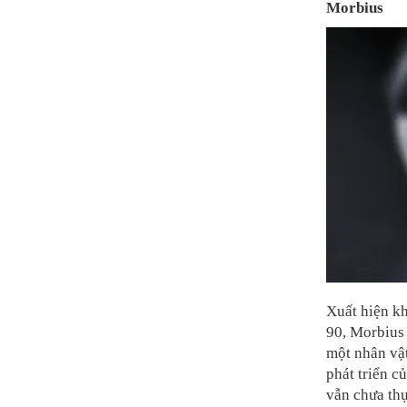
Morbius
Xuất hiện kh
90, Morbius 
một nhân vật
phát triển c
vẫn chưa thự