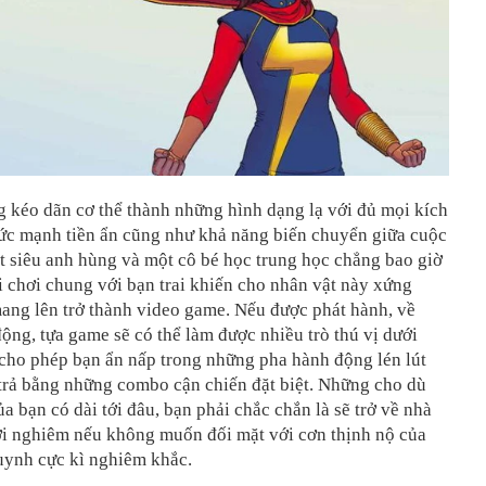
 kéo dãn cơ thể thành những hình dạng lạ với đủ mọi kích
sức mạnh tiền ẩn cũng như khả năng biến chuyển giữa cuộc
t siêu anh hùng và một cô bé học trung học chẳng bao giờ
 chơi chung với bạn trai khiến cho nhân vật này xứng
ang lên trở thành video game. Nếu được phát hành, về
ng, tựa game sẽ có thể làm được nhiều trò thú vị dưới
cho phép bạn ẩn nấp trong những pha hành động lén lút
trả bằng những combo cận chiến đặt biệt. Những cho dù
ủa bạn có dài tới đâu, bạn phải chắc chắn là sẽ trở về nhà
ới nghiêm nếu không muốn đối mặt với cơn thịnh nộ của
uynh cực kì nghiêm khắc.