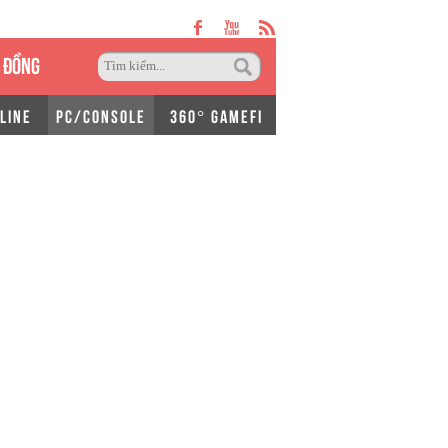
 ĐỒNG
LINE
PC/CONSOLE
360° GAMEFI