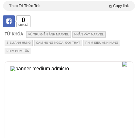
Theo
Trí Thức Trẻ
Copy link
0
CHIA SẺ
TỪ KHÓA
VŨ TRỤ ĐIỆN ẢNH MARVEL
NHÂN VẬT MARVEL
SIÊU ANH HÙNG
CẢM HỨNG NGOÀI ĐỜI THẬT
PHIM SIÊU ANH HÙNG
PHIM BOM TẤN