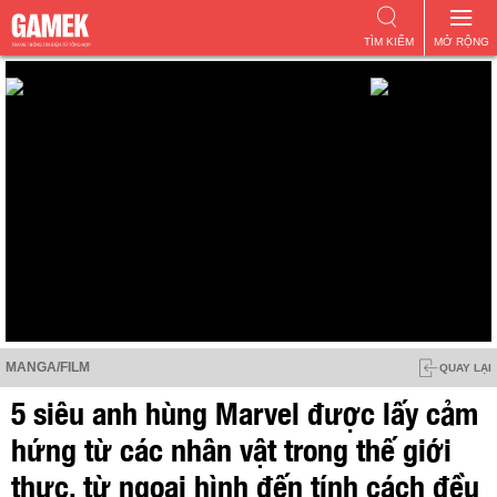
TÌM KIẾM
MỞ RỘNG
MANGA/FILM
QUAY LẠI
5 siêu anh hùng Marvel được lấy cảm
hứng từ các nhân vật trong thế giới
thực, từ ngoại hình đến tính cách đều