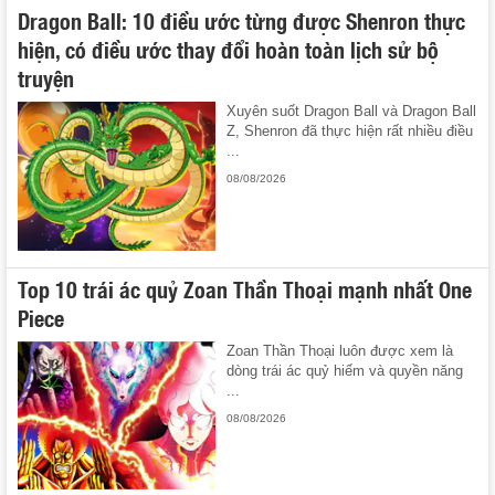
Dragon Ball: 10 điều ước từng được Shenron thực
hiện, có điều ước thay đổi hoàn toàn lịch sử bộ
truyện
Xuyên suốt Dragon Ball và Dragon Ball
Z, Shenron đã thực hiện rất nhiều điều
...
08/08/2026
Top 10 trái ác quỷ Zoan Thần Thoại mạnh nhất One
Piece
Zoan Thần Thoại luôn được xem là
dòng trái ác quỷ hiếm và quyền năng
...
08/08/2026