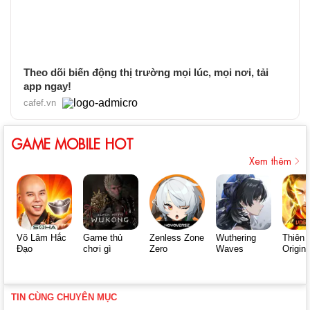
Theo dõi biến động thị trường mọi lúc, mọi nơi, tải
app ngay!
cafef.vn
GAME MOBILE HOT
Xem thêm
Võ Lâm Hắc
Game thủ
Zenless Zone
Wuthering
Thiên 
Đạo
chơi gì
Zero
Waves
Origin
TIN CÙNG CHUYÊN MỤC