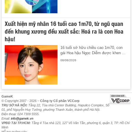
Xuất hiện mỹ nhân 16 tuổi cao 1m70, từ ngũ quan
đến khung xương đều xuất sắc: Hoá ra là con Hoa
hậu!
16 tuổi sở hữu chiều cao 1m70, con
gái Hoa hậu Ngọc Diễm được khen ...
08/08/2026
GameK
© Copyright 2007 - 2026 –
Công ty Cổ phần VCCorp
TRỤ SỞ HÀ NỘI:
Tầng 22, Tòa nhà Center Building, Hapulico Complex, Số
01, phố Nguyễn Huy Tưởng, phường Thanh Xuân, thành phố Hà Nội.
Điện thoại: 024 7309 5555.
Email:
info@gamek.vn
VPĐD TẠI TP.HCM:
Tầng 4 Tòa nhà 123, 127 Võ Văn Tần, phường 6, quận 3, TP. Hồ Chí
Minh
Hỗ trợ quảng cáo: