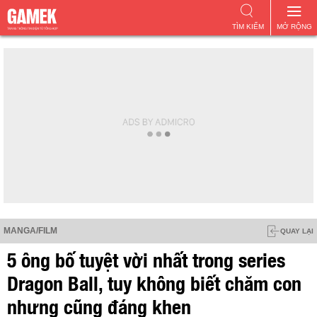
TÌM KIẾM
MỞ RỘNG
MANGA/FILM
QUAY LẠI
5 ông bố tuyệt vời nhất trong series
Dragon Ball, tuy không biết chăm con
nhưng cũng đáng khen