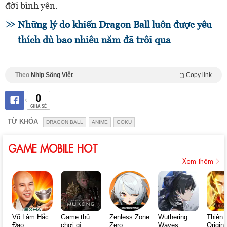
đời bình yên.
Những lý do khiến Dragon Ball luôn được yêu
thích dù bao nhiêu năm đã trôi qua
Theo
Nhịp Sống Việt
Copy link
0
CHIA SẺ
TỪ KHÓA
DRAGON BALL
ANIME
GOKU
GAME MOBILE HOT
Xem thêm
Võ Lâm Hắc
Game thủ
Zenless Zone
Wuthering
Thiên 
Đạo
chơi gì
Zero
Waves
Origin