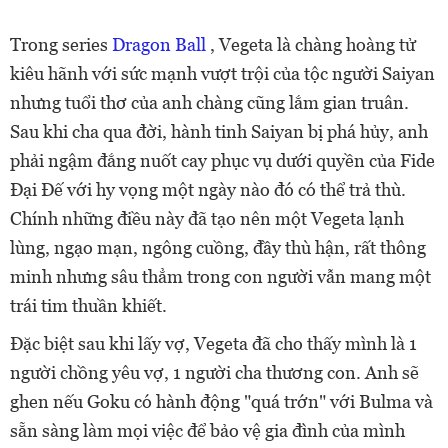
Trong series
Dragon Ball
, Vegeta là chàng hoàng tử
kiêu hãnh với sức mạnh vượt trội của tộc người Saiyan
nhưng tuổi thơ của anh chàng cũng lắm gian truân.
Sau khi cha qua đời, hành tinh Saiyan bị phá hủy, anh
phải ngậm đắng nuốt cay phục vụ dưới quyền của Fide
Đại Đế với hy vọng một ngày nào đó có thể trả thù.
Chính những điều này đã tạo nên một Vegeta lạnh
lùng, ngạo mạn, ngông cuồng, đầy thù hận, rất thông
minh nhưng sâu thẳm trong con người vẫn mang một
trái tim thuần khiết.
Đặc biệt sau khi lấy vợ, Vegeta đã cho thấy mình là 1
người chồng yêu vợ, 1 người cha thương con. Anh sẽ
ghen nếu Goku có hành động "quá trớn" với Bulma và
sẵn sàng làm mọi việc để bảo vệ gia đình của mình