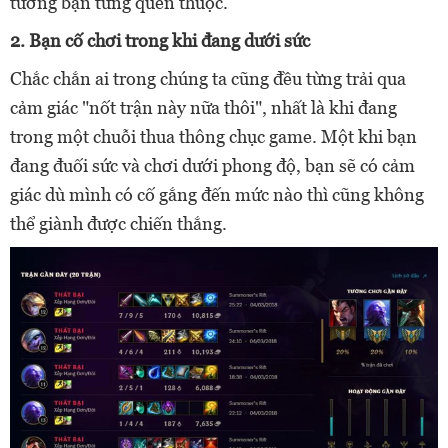
tướng bạn từng quen thuộc.
2. Bạn cố chơi trong khi đang dưới sức
Chắc chắn ai trong chúng ta cũng đều từng trải qua
cảm giác "nốt trận này nữa thôi", nhất là khi đang
trong một chuỗi thua thông chục game. Một khi bạn
đang đuối sức và chơi dưới phong độ, bạn sẽ có cảm
giác dù mình có cố gắng đến mức nào thì cũng không
thể giành được chiến thắng.