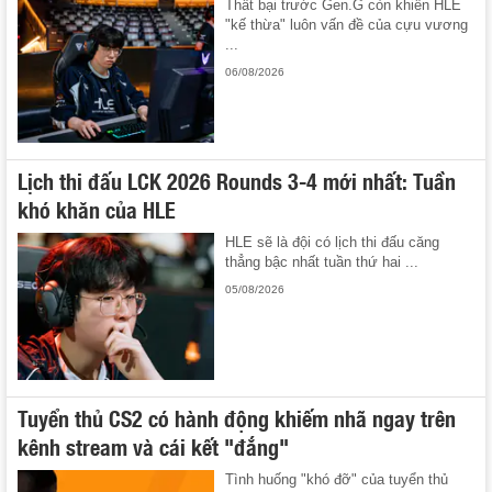
Thất bại trước Gen.G còn khiến HLE
"kế thừa" luôn vấn đề của cựu vương
...
06/08/2026
Lịch thi đấu LCK 2026 Rounds 3-4 mới nhất: Tuần
khó khăn của HLE
HLE sẽ là đội có lịch thi đấu căng
thẳng bậc nhất tuần thứ hai ...
05/08/2026
Tuyển thủ CS2 có hành động khiếm nhã ngay trên
kênh stream và cái kết "đắng"
Tình huống "khó đỡ" của tuyển thủ