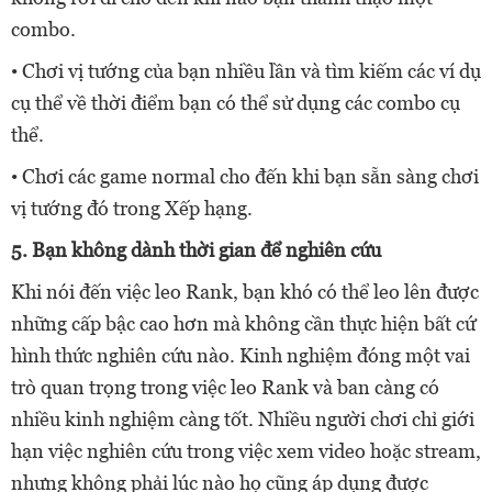
combo.
• Chơi vị tướng của bạn nhiều lần và tìm kiếm các ví dụ
cụ thể về thời điểm bạn có thể sử dụng các combo cụ
thể.
• Chơi các game normal cho đến khi bạn sẵn sàng chơi
vị tướng đó trong Xếp hạng.
5. Bạn không dành thời gian để nghiên cứu
Khi nói đến việc leo Rank, bạn khó có thể leo lên được
những cấp bậc cao hơn mà không cần thực hiện bất cứ
hình thức nghiên cứu nào. Kinh nghiệm đóng một vai
trò quan trọng trong việc leo Rank và ban càng có
nhiều kinh nghiệm càng tốt. Nhiều người chơi chỉ giới
hạn việc nghiên cứu trong việc xem video hoặc stream,
nhưng không phải lúc nào họ cũng áp dụng được