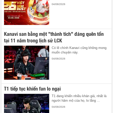
04/08/2026
Kanavi san bằng một "thành tích" đáng quên tồn
tại 11 năm trong lịch sử LCK
Có lẽ chính Kanavi cũng không mong
muốn chuyện này.
04/08/2026
T1 tiếp tục khiến fan lo ngại
T1 đang khiến nhiều khán giả, nhất là
người hâm mộ của họ, lo lắng ...
04/08/2026