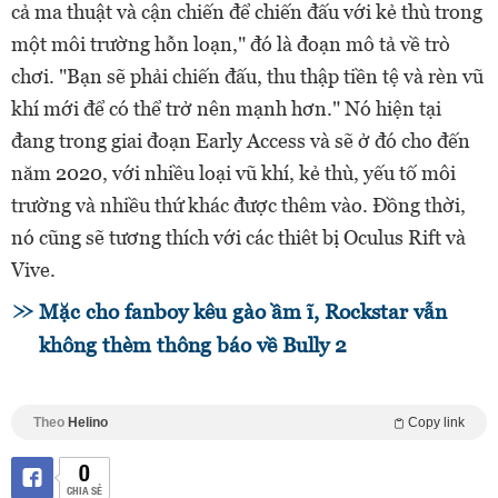
cả ma thuật và cận chiến để chiến đấu với kẻ thù trong
một môi trường hỗn loạn," đó là đoạn mô tả về trò
chơi. "Bạn sẽ phải chiến đấu, thu thập tiền tệ và rèn vũ
khí mới để có thể trở nên mạnh hơn." Nó hiện tại
đang trong giai đoạn Early Access và sẽ ở đó cho đến
năm 2020, với nhiều loại vũ khí, kẻ thù, yếu tố môi
trường và nhiều thứ khác được thêm vào. Đồng thời,
nó cũng sẽ tương thích với các thiêt bị Oculus Rift và
Vive.
Mặc cho fanboy kêu gào ầm ĩ, Rockstar vẫn
không thèm thông báo về Bully 2
Theo
Helino
Copy link
0
CHIA SẺ