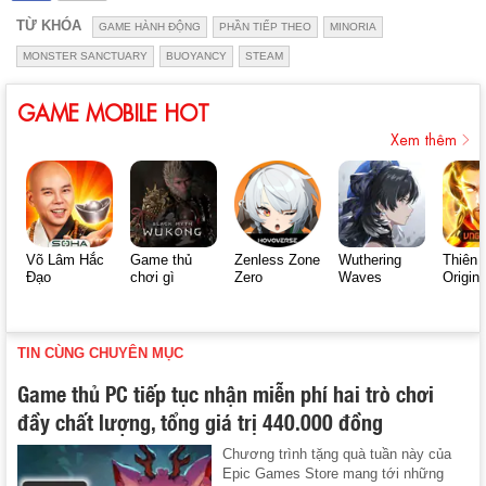
TỪ KHÓA
GAME HÀNH ĐỘNG
PHẦN TIẾP THEO
MINORIA
MONSTER SANCTUARY
BUOYANCY
STEAM
GAME MOBILE HOT
Xem thêm
Võ Lâm Hắc
Game thủ
Zenless Zone
Wuthering
Thiên 
Đạo
chơi gì
Zero
Waves
Origin
TIN CÙNG CHUYÊN MỤC
Game thủ PC tiếp tục nhận miễn phí hai trò chơi
đầy chất lượng, tổng giá trị 440.000 đồng
Chương trình tặng quà tuần này của
Epic Games Store mang tới những