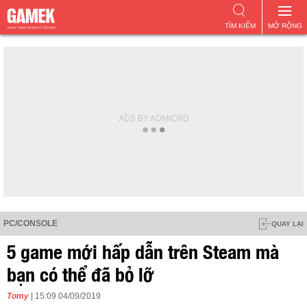
TÌM KIẾM
MỞ RỘNG
PC/CONSOLE
QUAY LẠI
5 game mới hấp dẫn trên Steam mà
bạn có thể đã bỏ lỡ
Tomy
| 15:09 04/09/2019