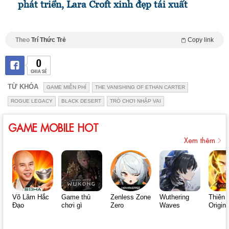
phát triển, Lara Croft xinh đẹp tái xuất
Theo
Trí Thức Trẻ
Copy link
0
CHIA SẺ
TỪ KHÓA
GAME MIỄN PHÍ
THE VANISHING OF ETHAN CARTER
ROGUE LEGACY
BLACK DESERT
TRÒ CHƠI NHẬP VAI
GAME MOBILE HOT
Xem thêm
Võ Lâm Hắc
Game thủ
Zenless Zone
Wuthering
Thiên 
Đạo
chơi gì
Zero
Waves
Origin