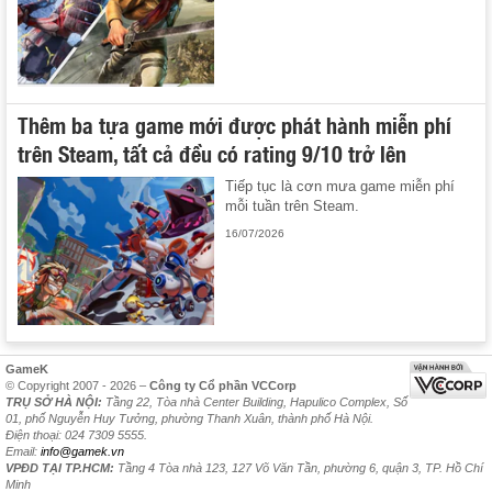
Thêm ba tựa game mới được phát hành miễn phí
trên Steam, tất cả đều có rating 9/10 trở lên
Tiếp tục là cơn mưa game miễn phí
mỗi tuần trên Steam.
16/07/2026
GameK
© Copyright 2007 - 2026 –
Công ty Cổ phần VCCorp
TRỤ SỞ HÀ NỘI:
Tầng 22, Tòa nhà Center Building, Hapulico Complex, Số
01, phố Nguyễn Huy Tưởng, phường Thanh Xuân, thành phố Hà Nội.
Điện thoại: 024 7309 5555.
Email:
info@gamek.vn
VPĐD TẠI TP.HCM:
Tầng 4 Tòa nhà 123, 127 Võ Văn Tần, phường 6, quận 3, TP. Hồ Chí
Minh