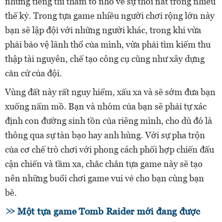
những tiếng thì thầm to nhỏ về sự thối nát trong nhiều
thế kỷ. Trong tựa game nhiều người chơi rộng lớn này
bạn sẽ lập đội với những người khác, trong khi vừa
phải bảo vệ lãnh thổ của mình, vừa phải tìm kiếm thu
thập tài nguyên, chế tạo công cụ cũng như xây dựng
căn cứ của đội.
Vùng đất này rất nguy hiểm, xấu xa và sẽ sớm đưa bạn
xuống nấm mồ. Bạn và nhóm của bạn sẽ phải tự xác
định con đường sinh tồn của riêng mình, cho dù đó là
thông qua sự tàn bạo hay anh hùng. Với sự pha trộn
của cơ chế trò chơi với phong cách phối hợp chiến đấu
cận chiến và tầm xa, chắc chắn tựa game này sẽ tạo
nên những buổi chơi game vui vẻ cho bạn cùng bạn
bè.
Một tựa game Tomb Raider mới đang được