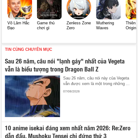
Võ Lâm Hắc
Game thủ
Zenless Zone
Wuthering
Thiên 
Đạo
chơi gì
Zero
Waves
Origin
TIN CÙNG CHUYÊN MỤC
Sau 26 năm, câu nói "lạnh gáy" nhất của Vegeta
vẫn là biểu tượng trong Dragon Ball Z
Sau 26 năm, câu nói này của Vegeta
vẫn được xem là một trong những ...
07/08/2026
10 anime isekai đáng xem nhất năm 2026: Re:Zero
dẫn đầu, Mushoku Tensei chỉ đứng thứ 3