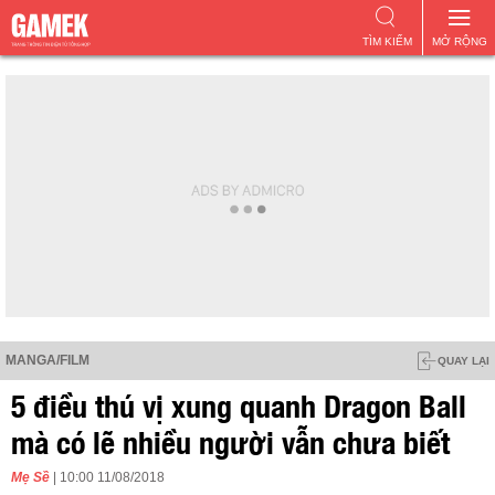
TÌM KIẾM
MỞ RỘNG
MANGA/FILM
QUAY LẠI
5 điều thú vị xung quanh Dragon Ball
mà có lẽ nhiều người vẫn chưa biết
Mẹ Sề
| 10:00 11/08/2018