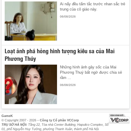
Ai nấy đều tấm tắc trước nhan sắc trẻ
trung của cô giáo này.
06/08/2026
Loạt ảnh phá hỏng hình tượng kiêu sa của Mai
Phương Thúy
Những hình ảnh gây sốc của Mai
Phương Thuý bất ngờ được chia sẻ
rầm ...
06/08/2026
GameK
© Copyright 2007 - 2026 –
Công ty Cổ phần VCCorp
TRỤ SỞ HÀ NỘI:
Tầng 22, Tòa nhà Center Building, Hapulico Complex, Số
01, phố Nguyễn Huy Tưởng, phường Thanh Xuân, thành phố Hà Nội.