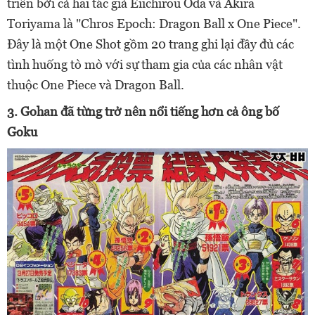
triển bởi cả hai tác giả Eiichirou Oda và Akira
Toriyama là "Chros Epoch: Dragon Ball x One Piece".
Đây là một One Shot gồm 20 trang ghi lại đầy đủ các
tình huống tò mò với sự tham gia của các nhân vật
thuộc One Piece và Dragon Ball.
3. Gohan đã từng trở nên nổi tiếng hơn cả ông bố
Goku