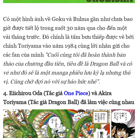
Có một hình ảnh về Goku và Bulma gần như chưa bao
giờ được tiết lộ trong suốt 30 năm qua cho đến một
vài tháng trước. Đó chính là tấm bưu thiếp được vẽ bởi
chính Toriyama vào năm 1984 cùng lời nhắn gửi cho
các fan của mình
"Cuối cùng tôi đã hoàn thành bản
thảo của chương đầu tiên, tiêu đề là Dragon Ball và có
vẻ như đó sẽ là một manga phiêu lưu kỳ lạ nhưng thú
vị. Cùng chờ đợi nó với sự háo hức nhé".
4. Eiichirou Oda (Tác giả
One Piece
) và Akira
Toriyama (Tác giả Dragon Ball) đã làm việc cùng nhau