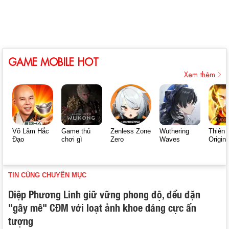
GAME MOBILE HOT
Xem thêm
Võ Lâm Hắc
Game thủ
Zenless Zone
Wuthering
Thiên 
Đạo
chơi gì
Zero
Waves
Origin
TIN CÙNG CHUYÊN MỤC
Diệp Phương Linh giữ vững phong độ, đều đặn
"gây mê" CĐM với loạt ảnh khoe dáng cực ấn
tượng