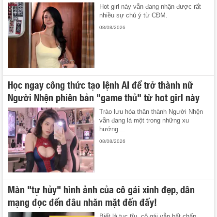
Hot girl này vẫn đang nhận được rất
nhiều sự chú ý từ CĐM.
08/08/2026
Học ngay công thức tạo lệnh AI để trở thành nữ
Người Nhện phiên bản "game thủ" từ hot girl này
Trào lưu hóa thân thành Người Nhện
vẫn đang là một trong những xu
hướng ...
08/08/2026
Màn "tự hủy" hình ảnh của cô gái xinh đẹp, dân
mạng đọc đến đâu nhăn mặt đến đấy!
Biết là tục tĩu, cô gái vẫn bất chấp