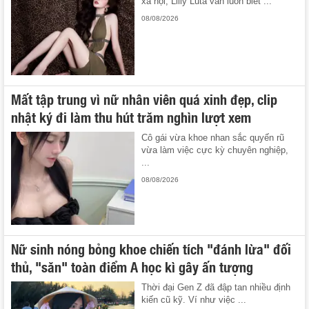
xã hội, Lilly Luta vẫn luôn biết ...
08/08/2026
Mất tập trung vì nữ nhân viên quá xinh đẹp, clip
nhật ký đi làm thu hút trăm nghìn lượt xem
Cô gái vừa khoe nhan sắc quyến rũ
vừa làm việc cực kỳ chuyên nghiệp,
...
08/08/2026
Nữ sinh nóng bỏng khoe chiến tích "đánh lừa" đối
thủ, "săn" toàn điểm A học kì gây ấn tượng
Thời đại Gen Z đã đập tan nhiều định
kiến cũ kỹ. Ví như việc ...