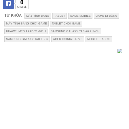
0
CHIA SẺ
TỪ KHÓA
MÁY TÍNH BẢNG
TABLET
GAME MOBILE
GAME DI ĐỘNG
MÁY TÍNH BẢNG CHƠI GAME
TABLET CHƠI GAME
HUAWEI MEDIAPAD T1-701U
SAMSUNG GALAXY TAB A6 7 INCH
SAMSUNG GALAXY TAB E 9.6
ACER ICONIA B1-723
MOBELL TAB 7S