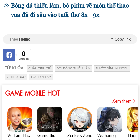
Bóng đá thiếu lâm, bộ phim về môn thể thao
vua đã đi sâu vào tuổi thơ 8x - 9x
Theo
Helino
Copy link
0
CHIA SẺ
TỪ KHÓA
CHÂU TINH TRÌ
ĐỘI BÓNG THIẾU LÂM
TUYỆT ĐỈNH KUNGFU
VI TIỂU BẢO
LỘC ĐỈNH KÝ
GAME MOBILE HOT
Xem thêm
Võ Lâm Hắc
Game thủ
Zenless Zone
Wuthering
Thiên 