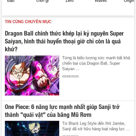
Đạo
chơi gì
Zero
Waves
Origin
TIN CÙNG CHUYÊN MỤC
Dragon Ball chính thức khép lại kỷ nguyên Super
Saiyan, hình thái huyền thoại giờ chỉ còn là quá
khứ?
Từng là biểu tượng sức mạnh bất khả
chiến bại của Dragon Ball, Super
Saiyan ...
05/08/2026
One Piece: 6 năng lực mạnh nhất giúp Sanji trở
thành "quái vật" của băng Mũ Rơm
Từ Black Leg Style đến Ifrit Jambe,
Sanji đã sở hữu hàng loạt năng lực ...