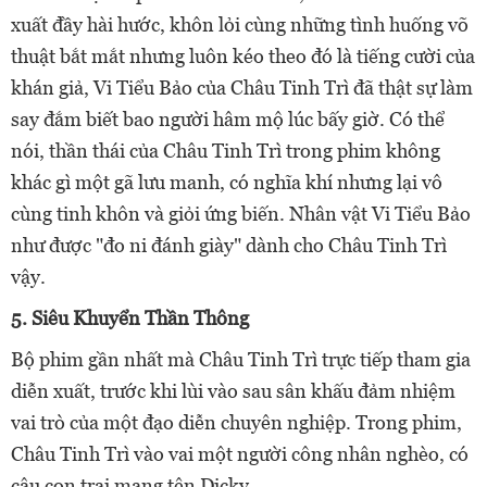
xuất đầy hài hước, khôn lỏi cùng những tình huống võ
thuật bắt mắt nhưng luôn kéo theo đó là tiếng cười của
khán giả, Vi Tiểu Bảo của Châu Tinh Trì đã thật sự làm
say đắm biết bao người hâm mộ lúc bấy giờ. Có thể
nói, thần thái của Châu Tinh Trì trong phim không
khác gì một gã lưu manh, có nghĩa khí nhưng lại vô
cùng tinh khôn và giỏi ứng biến. Nhân vật Vi Tiểu Bảo
như được "đo ni đánh giày" dành cho Châu Tinh Trì
vậy.
5. Siêu Khuyển Thần Thông
Bộ phim gần nhất mà Châu Tinh Trì trực tiếp tham gia
diễn xuất, trước khi lùi vào sau sân khấu đảm nhiệm
vai trò của một đạo diễn chuyên nghiệp. Trong phim,
Châu Tinh Trì vào vai một người công nhân nghèo, có
cậu con trai mang tên Dicky.