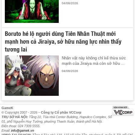
04/08/2026
Boruto hé lộ người dùng Tiên Nhân Thuật mới
mạnh hơn cả Jiraiya, sở hữu năng lực nhìn thấy
tương lai
Nhân vật này không chỉ kế thừa sức
mạnh của Jiraiya mà còn sở hữu ...
04/08/2026
GameK
© Copyright 2007 - 2026 –
Công ty Cổ phần VCCorp
TRỤ SỞ HÀ NỘI:
Tầng 22, Tòa nhà Center Building, Hapulico Complex, Số
01, phố Nguyễn Huy Tưởng, phường Thanh Xuân, thành phố Hà Nội.
Điện thoại: 024 7309 5555.
Email:
info@gamek.vn