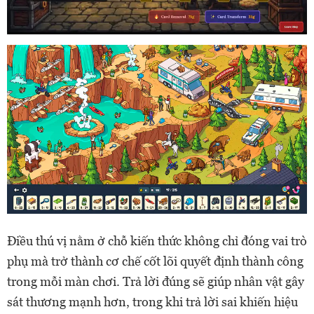
Điều thú vị nằm ở chỗ kiến thức không chỉ đóng vai trò
phụ mà trở thành cơ chế cốt lõi quyết định thành công
trong mỗi màn chơi. Trả lời đúng sẽ giúp nhân vật gây
sát thương mạnh hơn, trong khi trả lời sai khiến hiệu