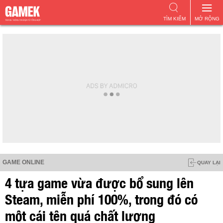
TÌM KIẾM
MỞ RỘNG
GAME ONLINE
QUAY LẠI
4 tựa game vừa được bổ sung lên
Steam, miễn phí 100%, trong đó có
một cái tên quá chất lượng