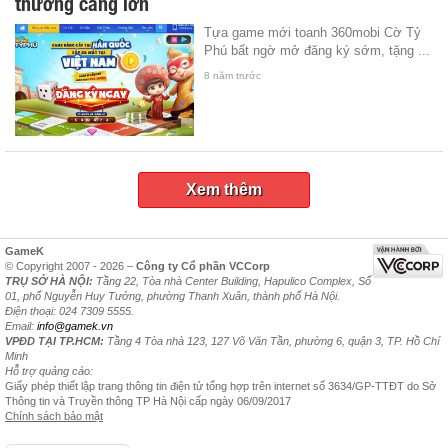
thưởng càng lớn
Tựa game mới toanh 360mobi Cờ Tỷ
Phú bất ngờ mở đăng ký sớm, tặng ...
8 năm trước
Xem thêm
GameK
© Copyright 2007 - 2026 –
Công ty Cổ phần VCCorp
TRỤ SỞ HÀ NỘI:
Tầng 22, Tòa nhà Center Building, Hapulico Complex, Số
01, phố Nguyễn Huy Tưởng, phường Thanh Xuân, thành phố Hà Nội.
Điện thoại: 024 7309 5555.
Email:
info@gamek.vn
VPĐD TẠI TP.HCM:
Tầng 4 Tòa nhà 123, 127 Võ Văn Tần, phường 6, quận 3, TP. Hồ Chí
Minh
Hỗ trợ quảng cáo:
Giấy phép thiết lập trang thông tin điện tử tổng hợp trên internet số 3634/GP-TTĐT do Sở
Thông tin và Truyền thông TP Hà Nội cấp ngày 06/09/2017
Chính sách bảo mật