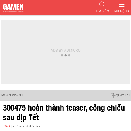
TÌM KIẾM
MỞ RỘNG
PC/CONSOLE
QUAY LẠI
300475 hoàn thành teaser, công chiếu
sau dịp Tết
TVG
| 23:59 25/01/2022