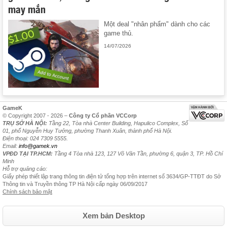
may mắn
Một deal "nhân phẩm" dành cho các
game thủ.
14/07/2026
GameK
© Copyright 2007 - 2026 –
Công ty Cổ phần VCCorp
TRỤ SỞ HÀ NỘI:
Tầng 22, Tòa nhà Center Building, Hapulico Complex, Số
01, phố Nguyễn Huy Tưởng, phường Thanh Xuân, thành phố Hà Nội.
Điện thoại: 024 7309 5555.
Email:
info@gamek.vn
VPĐD TẠI TP.HCM:
Tầng 4 Tòa nhà 123, 127 Võ Văn Tần, phường 6, quận 3, TP. Hồ Chí
Minh
Hỗ trợ quảng cáo:
Giấy phép thiết lập trang thông tin điện tử tổng hợp trên internet số 3634/GP-TTĐT do Sở
Thông tin và Truyền thông TP Hà Nội cấp ngày 06/09/2017
Chính sách bảo mật
Xem bản Desktop