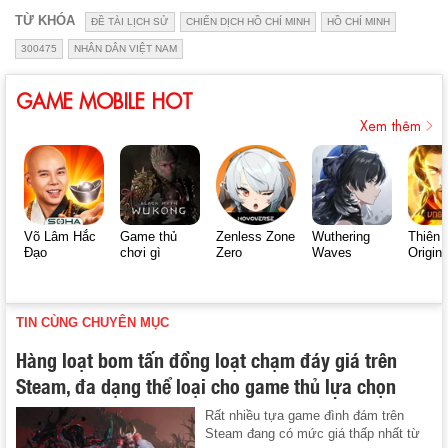
TỪ KHÓA
ĐỀ TÀI LỊCH SỬ
CHIẾN DỊCH HỒ CHÍ MINH
HỒ CHÍ MINH
300475
NHÂN DÂN VIỆT NAM
GAME MOBILE HOT
Xem thêm
Võ Lâm Hắc
Game thủ
Zenless Zone
Wuthering
Thiên 
Đạo
chơi gì
Zero
Waves
Origin
TIN CÙNG CHUYÊN MỤC
Hàng loạt bom tấn đồng loạt chạm đáy giá trên
Steam, đa dạng thể loại cho game thủ lựa chọn
Rất nhiều tựa game đình đám trên
Steam đang có mức giá thấp nhất từ