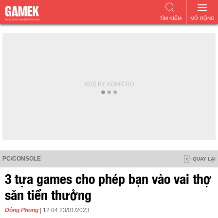
TÌM KIẾM
MỞ RỘNG
PC/CONSOLE
QUAY LẠI
3 tựa games cho phép bạn vào vai thợ
săn tiền thưởng
Đông Phong
| 12:04 23/01/2023