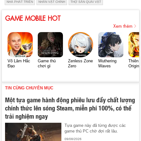
NHÀ PHÁT TRIỂN
NHÂN VẬT CHÍNH
THỢ SĂN QUÁI VẬT
GAME MOBILE HOT
Xem thêm
Võ Lâm Hắc
Game thủ
Zenless Zone
Wuthering
Thiên 
Đạo
chơi gì
Zero
Waves
Origin
TIN CÙNG CHUYÊN MỤC
Một tựa game hành động phiêu lưu đầy chất lượng
chính thức lên sóng Steam, miễn phí 100%, có thể
trải nghiệm ngay
Tựa game này đã từng được các
game thủ PC chờ đợi rất lâu.
09/08/2026