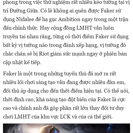
phong trong việc thử nghiệm rất nhiều kèo tướng tại vị
trí Đường Giữa. Có lẽ không ai quên được Faker sử
dụng Nidalee để hạ gục Ambition ngay trong một trận
đấu chính thức. Hay cộng đồng LMHT vẫn luôn
truyền tai nhau rằng, từng có thời điểm Faker sử dụng
bất kỳ vị tướng nào trong đánh xếp hạng, vị tướng đó
chắc chắn sẽ bị Riot giảm sức mạnh ngay ở phiên bản
cập nhật kế tiếp.
Faker là một trong những tuyển thủ đã mở ra rất
nhiều lối chơi sáng tạo vẫn đang được nhiều đàn em,
đối thủ áp dụng cho đến thời điểm hiện tại. Có thể nói,
thời đỉnh cao, khả năng tạo đột biến của Faker là cực
cao và chính anh đã góp phần rất lớn thay đổi tư duy
chơi LMHT của khu vực LCK và của cả thế giới.