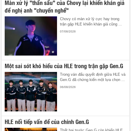
Màn xử lý "thần sầu" của Chovy lại khiến khán giả
đề nghị anh "chuyển nghề"
Chovy có màn xử lý cực hay trong
trận gặp HLE khiến khán giả cũng ...
07/08/2026
Một sai sót khó hiểu của HLE trong trận gặp Gen.G
Trong ván đấu quyết định giữa HLE và
Gen.G đã chứng kiến một lựa chọn ...
06/08/2026
HLE nối tiếp vấn đề của chính Gen.G
Thất bại trước Gen.G còn khiến HLE