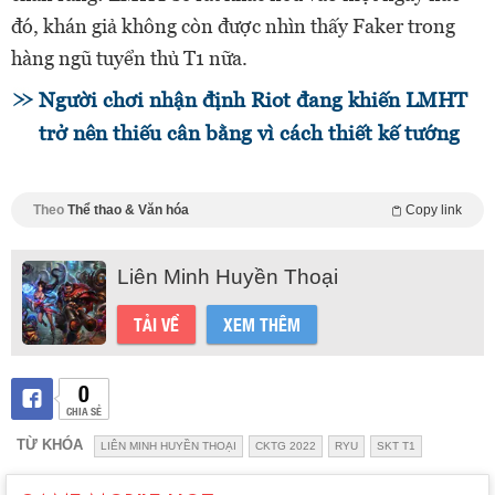
đó, khán giả không còn được nhìn thấy Faker trong
hàng ngũ tuyển thủ T1 nữa.
Người chơi nhận định Riot đang khiến LMHT
trở nên thiếu cân bằng vì cách thiết kế tướng
Theo
Thể thao & Văn hóa
Copy link
Liên Minh Huyền Thoại
TẢI VỀ
XEM THÊM
0
CHIA SẺ
TỪ KHÓA
LIÊN MINH HUYỀN THOẠI
CKTG 2022
RYU
SKT T1