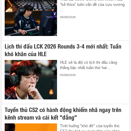
"kế thừa" luôn vấn đề của cựu vương
...
06/08/2026
Lịch thi đấu LCK 2026 Rounds 3-4 mới nhất: Tuần
khó khăn của HLE
HLE sẽ là đội có lịch thi đấu căng
thẳng bậc nhất tuần thứ hai ...
05/08/2026
Tuyển thủ CS2 có hành động khiếm nhã ngay trên
kênh stream và cái kết "đắng"
Tình huống "khó đỡ" của tuyển thủ