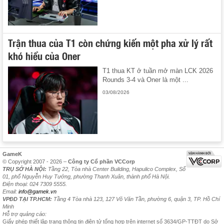
Trận thua của T1 còn chứng kiến một pha xử lý rất
khó hiểu của Oner
T1 thua KT ở tuần mở màn LCK 2026
Rounds 3-4 và Oner là một ...
03/08/2026
GameK
© Copyright 2007 - 2026 –
Công ty Cổ phần VCCorp
TRỤ SỞ HÀ NỘI:
Tầng 22, Tòa nhà Center Building, Hapulico Complex, Số
01, phố Nguyễn Huy Tưởng, phường Thanh Xuân, thành phố Hà Nội.
Điện thoại: 024 7309 5555.
Email:
info@gamek.vn
VPĐD TẠI TP.HCM:
Tầng 4 Tòa nhà 123, 127 Võ Văn Tần, phường 6, quận 3, TP. Hồ Chí
Minh
Hỗ trợ quảng cáo:
Giấy phép thiết lập trang thông tin điện tử tổng hợp trên internet số 3634/GP-TTĐT do Sở