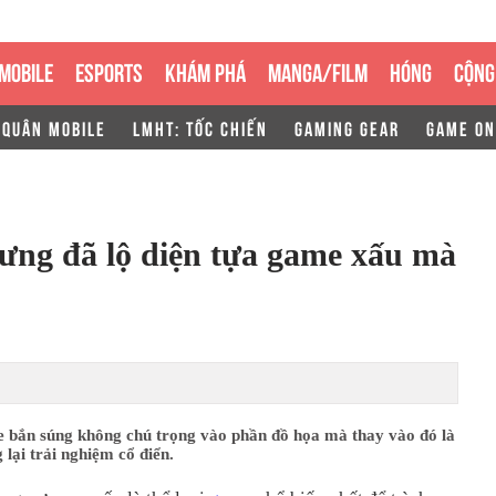
MOBILE
ESPORTS
KHÁM PHÁ
MANGA/FILM
HÓNG
CỘNG
 QUÂN MOBILE
LMHT: TỐC CHIẾN
GAMING GEAR
GAME ON
ưng đã lộ diện tựa game xấu mà
 bắn súng không chú trọng vào phần đồ họa mà thay vào đó là
lại trải nghiệm cổ điển.