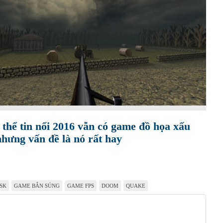
thể tin nổi 2016 vẫn có game đồ họa xấu
nhưng vấn đề là nó rất hay
SK
GAME BẮN SÚNG
GAME FPS
DOOM
QUAKE