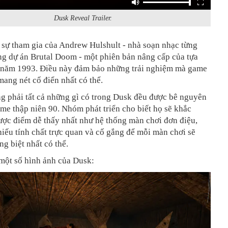
Dusk Reveal Trailer.
 sự tham gia của Andrew Hulshult - nhà soạn nhạc từng
ng dự án Brutal Doom - một phiên bản nâng cấp của tựa
ăm 1993. Điều này đảm bảo những trải nghiệm mà game
mang nét cổ điển nhất có thể.
g phải tất cả những gì có trong Dusk đều được bê nguyên
ame thập niên 90. Nhóm phát triển cho biết họ sẽ khắc
ược điểm dễ thấy nhất như hệ thống màn chơi đơn điệu,
hiếu tính chất trực quan và cố gắng để mỗi màn chơi sẽ
ng biệt nhất có thể.
một số hình ảnh của Dusk: