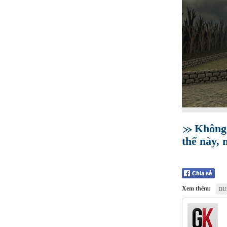
Không 
thế này, 
Xem thêm:
DU