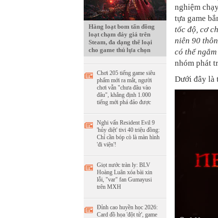
nghiệm chạy 
tựa game bắn
Hàng loạt bom tấn đồng
tốc độ, cơ 
loạt chạm đáy giá trên
niên 90 thôn
Steam, đa dạng thể loại
cho game thủ lựa chọn
có thể ngắm
nhóm phát tr
Chơi 205 tiếng game siêu
Dưới đây là 
phẩm mới ra mắt, người
chơi vẫn "chưa đâu vào
đâu", khẳng định 1.000
tiếng mới phá đảo được
Nghi vấn Resident Evil 9
'hủy diệt' tivi 40 triệu đồng:
Chỉ cần bóp cò là màn hình
'đi viện'!
Giọt nước tràn ly: BLV
Hoàng Luân xóa bài xin
lỗi, "var" fan Gumayusi
trên MXH
Đỉnh cao huyền học 2026:
Card đồ họa 'đột tử', game