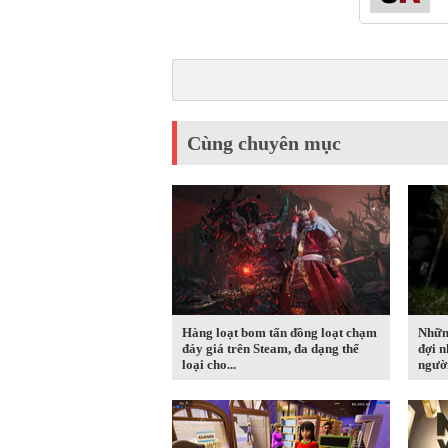
Cùng chuyên mục
Hàng loạt bom tấn đồng loạt chạm
Nhữn
đáy giá trên Steam, đa dạng thể
đợi n
loại cho...
người