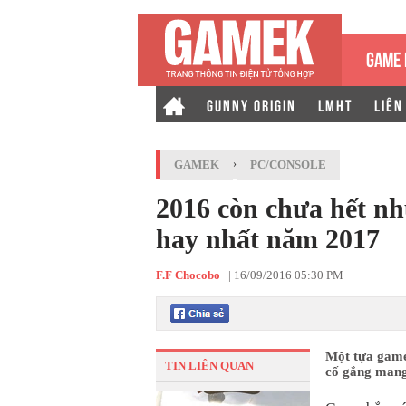
GAME 
GUNNY ORIGIN
LMHT
LIÊN
GAMEK
›
PC/CONSOLE
2016 còn chưa hết nh
hay nhất năm 2017
F.F Chocobo
|
16/09/2016 05:30 PM
Một tựa game
TIN LIÊN QUAN
cố gắng mang 