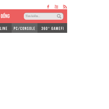
 ĐỒNG
LINE
PC/CONSOLE
360° GAMEFI