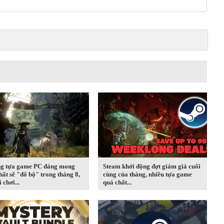
g tựa game PC đáng mong
Steam khởi động đợt giảm giá cuối
hất sẽ "đổ bộ" trong tháng 8,
cùng của tháng, nhiều tựa game
 chơi...
quá chất...