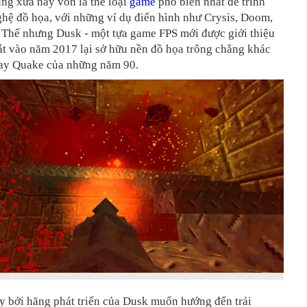
ng xưa nay vốn là thể loại
game
phổ biến nhất để trình
hệ đồ họa, với những ví dụ điển hình như Crysis, Doom,
.. Thế nhưng Dusk - một tựa game FPS mới được giới thiệu
ắt vào năm 2017 lại sở hữu nền đồ họa trông chẳng khác
y Quake của những năm 90.
y bởi hãng phát triển của Dusk muốn hướng đến trải