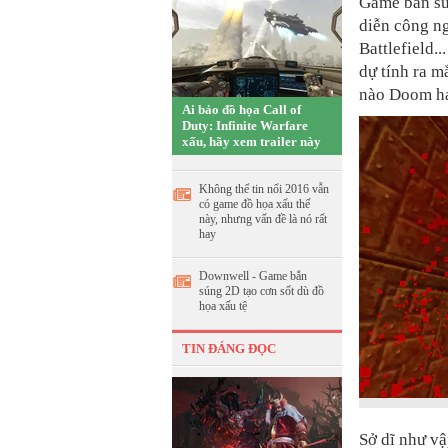
Game bắn sú
diễn công ng
Battlefield.
dự tính ra m
nào Doom ha
Ai bảo đồ họa Call of
Duty: Infinite Warfare
xấu, hãy xem trailer này
Không thể tin nổi 2016 vẫn
có game đồ họa xấu thế
này, nhưng vấn đề là nó rất
hay
Downwell - Game bắn
súng 2D tạo cơn sốt dù đồ
họa xấu tệ
TIN ĐÁNG ĐỌC
Sở dĩ như vậ