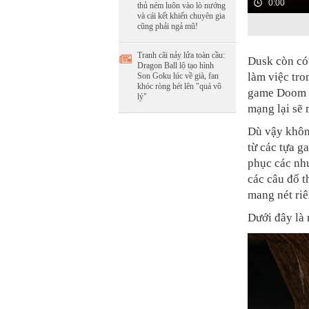
0:00
thủ ném luôn vào lò nướng
và cái kết khiến chuyên gia
cũng phải ngả mũ!
Tranh cãi nảy lửa toàn cầu:
Dusk còn có
Dragon Ball lộ tạo hình
làm việc tro
Son Goku lúc về già, fan
khóc ròng hét lên "quá vô
game Doom n
lý"
mạng lại sẽ 
Dù vậy khôn
từ các tựa g
phục các nh
các câu đố t
mang nét riê
Dưới đây là 