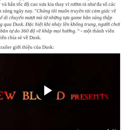
và bắn tốc độ cao xưa kia thay vì rườm rà như đa số các
 súng ngày nay. "
Chúng tôi muốn truyền tải cảm giác về
chế di chuyển mượt mà từ những tựa game bắn súng thập
g qua Dusk. Đặc biệt khi nhảy lên không trung, người chơi
 bắn tự do 360 độ về khắp mọi hướng.
" - một thành viên
iển chia sẻ về Dusk.
trailer giới thiệu của Dusk: