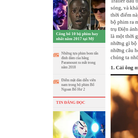
Trailer đầu 
sóng, và khá
thời điểm nà
bộ phim ra 
trụ Điện ản
Công bố 10 bộ phim hay
là một thời g
nhất năm 2017 tại Mỹ
những gì bộ 
những câu h
Những tựa phim bom tấn
chúng ta nhữ
đình đám của hãng
Paramount ra mắt trong
1. Cái ông m
năm 2018
Điểm mặt dàn diễn viên
nam trong bộ phim Bố
Ngoan Bố Hư 2
TIN ĐÁNG ĐỌC