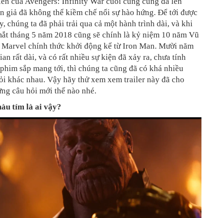
tiên của Avengers: Infinity War cuối cùng cũng đã lên
n giả đã không thể kiềm chế nổi sự hào hứng. Để tới được
y, chúng ta đã phải trải qua cả một hành trình dài, và khi
mắt tháng 5 năm 2018 cũng sẽ chính là kỷ niệm 10 năm Vũ
h Marvel chính thức khởi động kể từ Iron Man. Mười năm
ian rất dài, và có rất nhiều sự kiện đã xảy ra, chưa tính
phim sắp mang tới, thì chúng ta cũng đã có khá nhiều
ỏi khác nhau. Vậy hãy thử xem xem trailer này đã cho
ng câu hỏi mới thế nào nhé.
àu tím là ai vậy?