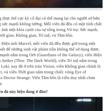
 thực thể cực kỳ cổ đại có thể mang lại cho người sở hữu
 sức mạnh không tưởng. Mỗi viên đá đều có một tính chất
 ánh một khía cạnh của sự sống trong Vũ trụ: Sức mạnh,
hời gian, Không gian, Trí tuệ, và Tâm hồn.
 Điện ảnh Marvel, mỗi viên đá đều được giữ trong một
 biệt để những sinh vật phàm trần không thể sử dụng được.
 mạnh nằm trong Orb (Guardians of the Galaxy), viên Hiện
à Aether (Thor: The Dark World), viên Trí tuệ nằm trong
 Loki, nay đã ở trên trán Vision, viên Không gian chính là
t, và viên Thời gian nằm trong chiếc vòng Eye of
a Doctor Strange. Viên Tâm hồn là viên duy nhất chưa
y.
ên đá này hiện đang ở đâu?