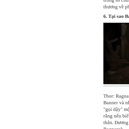
trong số chú
thương về ph
6. Tại sao B
Thor: Ragnar
Banner và n
"gọi dậy" mộ
rằng nếu biế
thân. Đương 