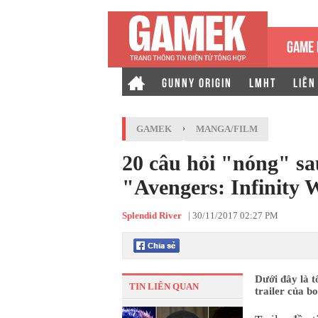
GAME 
GUNNY ORIGIN
LMHT
LIÊN
GAMEK
›
MANGA/FILM
20 câu hỏi "nóng" sa
"Avengers: Infinity 
Splendid River
|
30/11/2017 02:27 PM
Dưới đây là 
TIN LIÊN QUAN
trailer của b