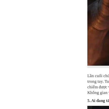
Lần cuối chú
trong tay. T
chiếm được v
Không gian v
5. Ai đang 