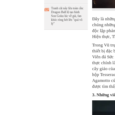
Tranh cãi nảy lửa toàn cầu:
Dragon Ball lộ tạo hình
Son Goku lúc về già, fan
Đây là những
khóc ròng hét lên "quá vô
lý"
chúng những
độc lập phản
Hiện thực, T
Trong Vũ trụ
thiết bị đặc
Viên đá Sức
thực chính l
cây giáo của
hộp Tesserac
Agamotto củ
được tìm thấ
3. Những vi