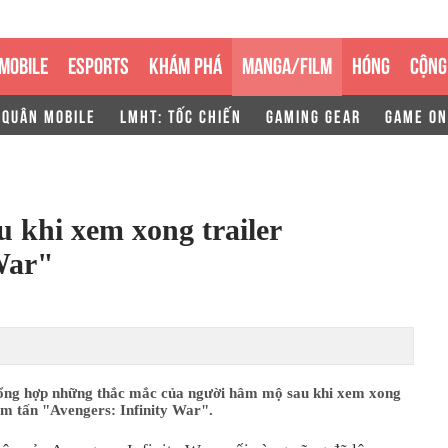
MOBILE
ESPORTS
KHÁM PHÁ
MANGA/FILM
HÓNG
CỘNG
 QUÂN MOBILE
LMHT: TỐC CHIẾN
GAMING GEAR
GAME ON
u khi xem xong trailer
War"
tổng hợp những thắc mắc của người hâm mộ sau khi xem xong
om tấn "Avengers: Infinity War".