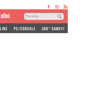
 ĐỒNG
LINE
PC/CONSOLE
360° GAMEFI