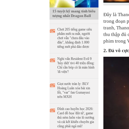
15 tuyệt kỹ mang tính biểu
Đây là Thano
tượng nhất Dragon Ball
trong đoạn p
tranh, Thano
Chơi 205 tiếng game siêu
phẩm mới ra mắt, người
thu thập đủ 
chơi vẫn "chưa đâu vào
phim trong V
đâu", khẳng định 1.000
tiếng mới phá đảo được
2. Đá vô cực
Nghi vấn Resident Evil 9
'hủy diệt' tivi 40 triệu đồng:
Chỉ cần bóp cò là màn hình
'đi viện'!
Giọt nước tràn ly: BLV
Hoàng Luân xóa bài xin
lỗi, "var" fan Gumayusi
trên MXH
Đỉnh cao huyền học 2026:
Card đồ họa 'đột tử', game
thủ ném luôn vào lò nướng
và cái kết khiến chuyên gia
cũng phải ngả mũ!