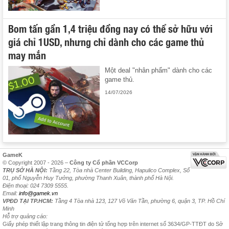
Bom tấn gần 1,4 triệu đồng nay có thể sở hữu với
giá chỉ 1USD, nhưng chỉ dành cho các game thủ
may mắn
Một deal "nhân phẩm" dành cho các
game thủ.
14/07/2026
GameK
© Copyright 2007 - 2026 –
Công ty Cổ phần VCCorp
TRỤ SỞ HÀ NỘI:
Tầng 22, Tòa nhà Center Building, Hapulico Complex, Số
01, phố Nguyễn Huy Tưởng, phường Thanh Xuân, thành phố Hà Nội.
Điện thoại: 024 7309 5555.
Email:
info@gamek.vn
VPĐD TẠI TP.HCM:
Tầng 4 Tòa nhà 123, 127 Võ Văn Tần, phường 6, quận 3, TP. Hồ Chí
Minh
Hỗ trợ quảng cáo:
Giấy phép thiết lập trang thông tin điện tử tổng hợp trên internet số 3634/GP-TTĐT do Sở