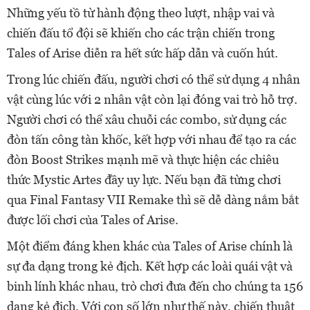
Những yếu tồ từ hành động theo lượt, nhập vai và
chiến đấu tổ đội sẽ khiến cho các trận chiến trong
Tales of Arise diễn ra hết sức hấp dẫn và cuốn hút.
Trong lúc chiến đấu, người chơi có thể sử dụng 4 nhân
vật cùng lúc với 2 nhân vật còn lại đóng vai trò hỗ trợ.
Người chơi có thể xâu chuỗi các combo, sử dụng các
đòn tấn công tàn khốc, kết hợp với nhau để tạo ra các
đòn Boost Strikes mạnh mẽ và thực hiện các chiêu
thức Mystic Artes đầy uy lực. Nếu bạn đã từng chơi
qua Final Fantasy VII Remake thì sẽ dễ dàng nắm bắt
được lối chơi của Tales of Arise.
Một điểm đáng khen khác của Tales of Arise chính là
sự đa dạng trong kẻ địch. Kết hợp các loài quái vật và
binh lính khác nhau, trò chơi đưa đến cho chúng ta 156
dạng kẻ địch. Với con số lớn như thế này, chiến thuật