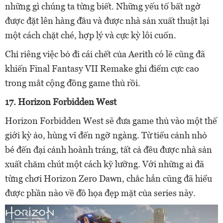
những gì chúng ta từng biết. Những yếu tố bất ngờ
được đặt lên hàng đầu và được nhà sản xuất thuật lại
một cách chặt ché, hợp lý và cực kỳ lôi cuốn.
Chỉ riêng việc bỏ đi cái chết của Aerith có lẽ cũng đã
khiến Final Fantasy VII Remake ghi điểm cực cao
trong mắt cộng đồng game thủ rồi.
17. Horizon Forbidden West
Horizon Forbidden West sẽ đưa game thủ vào một thế
giới kỳ ảo, hùng vĩ đến ngỡ ngàng. Từ tiểu cảnh nhỏ
bé đến đại cảnh hoành tráng, tất cả đều được nhà sản
xuất chăm chút một cách kỹ lưỡng. Với những ai đã
từng chơi Horizon Zero Dawn, chắc hẳn cũng đã hiểu
được phần nào về đồ họa đẹp mặt của series này.