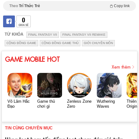
Theo
Trí Thức Trẻ
Copy link
0
CHIA SẺ
TỪ KHÓA
FINAL FANTASY VII
FINAL FANTASY VII REMAKE
CỘNG ĐỒNG GAME
CỘNG ĐỒNG GAME THỦ
GIỚI CHUYÊN MÔN
GAME MOBILE HOT
Xem thêm
Võ Lâm Hắc
Game thủ
Zenless Zone
Wuthering
Thiên 
Đạo
chơi gì
Zero
Waves
Origin
TIN CÙNG CHUYÊN MỤC