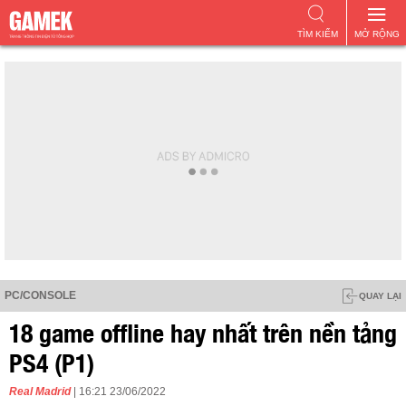
TÌM KIẾM
MỞ RỘNG
PC/CONSOLE
QUAY LẠI
18 game offline hay nhất trên nền tảng
PS4 (P1)
Real Madrid
| 16:21 23/06/2022