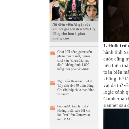
Nữ diễn viên AI gây sốt
khi hét giá lên đến hơn 1 tỷ
đồng cho hơn 1 phút
quảng cáo
1. Hulk trở 
hành tinh Sa
Chơi 205 tiếng game siêu
phẩm mới ra mắt, người
cuộc cũng t
chơi vẫn "chưa đâu vào
đâu", khẳng định 1.000
nếu biến thà
tiếng mới phá đảo được
toàn biến m
không thể là
Nghi vấn Resident Evil 9
vật đã trở v
'hủy diệt' tivi 40 triệu đồng:
Chỉ cần bóp cò là màn hình
logic cảnh q
'đi viện'!
Cumberbatch
Banner sau 
Giọt nước tràn ly: BLV
Hoàng Luân xóa bài xin
lỗi, "var" fan Gumayusi
trên MXH