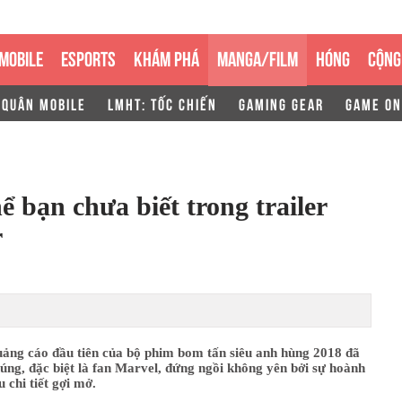
MOBILE
ESPORTS
KHÁM PHÁ
MANGA/FILM
HÓNG
CỘNG
 QUÂN MOBILE
LMHT: TỐC CHIẾN
GAMING GEAR
GAME ON
thể bạn chưa biết trong trailer
r
ảng cáo đầu tiên của bộ phim bom tấn siêu anh hùng 2018 đã
úng, đặc biệt là fan Marvel, đứng ngồi không yên bởi sự hoành
 chi tiết gợi mở.