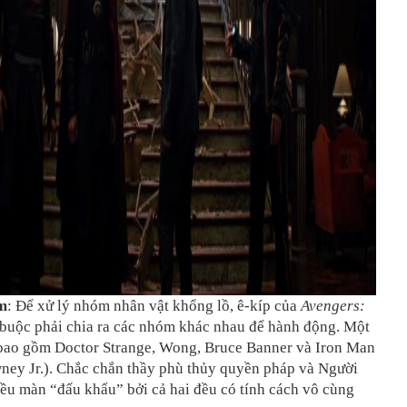
m
: Để xử lý nhóm nhân vật khổng lồ, ê-kíp của
Avengers:
buộc phải chia ra các nhóm khác nhau để hành động. Một
 bao gồm Doctor Strange, Wong, Bruce Banner và Iron Man
ney Jr.). Chắc chắn thầy phù thủy quyền pháp và Người
iều màn “đấu khẩu” bởi cả hai đều có tính cách vô cùng