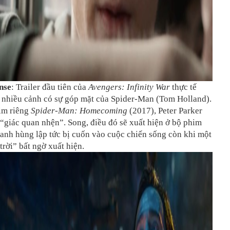
nse
: Trailer đầu tiên của
Avengers: Infinity War
thực tế
t nhiều cảnh có sự góp mặt của Spider-Man (Tom Holland).
im riêng
Spider-Man: Homecoming
(2017), Peter Parker
“giác quan nhện”. Song, điều đó sẽ xuất hiện ở bộ phim
 anh hùng lập tức bị cuốn vào cuộc chiến sống còn khi một
trời” bất ngờ xuất hiện.