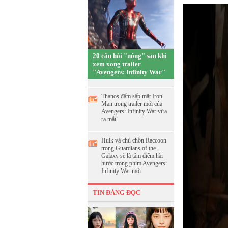
20 câu hỏi "nóng" sau khi
xem xong trailer
"Avengers: Infinity War"
Thanos đấm sấp mặt Iron
Man trong trailer mới của
Avengers: Infinity War vừa
ra mắt
Hulk và chú chồn Raccoon
trong Guardians of the
Galaxy sẽ là tâm điểm hài
hước trong phim Avengers:
Infinity War mới
TIN ĐÁNG ĐỌC