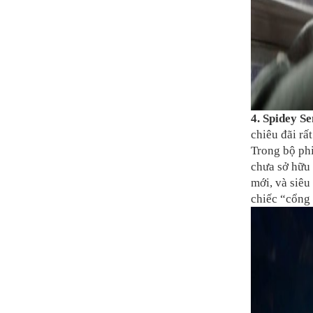
4. Spidey Se
chiêu đãi rấ
Trong bộ ph
chưa sở hữu 
mới, và siêu
chiếc “cổng 