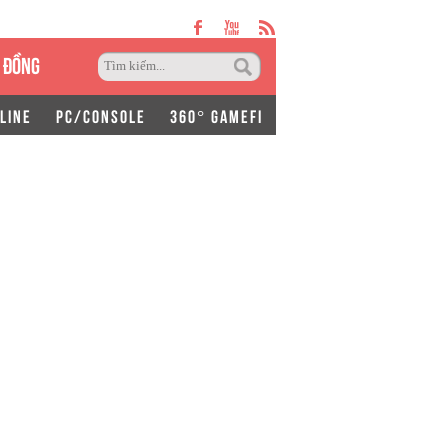
 ĐỒNG
LINE
PC/CONSOLE
360° GAMEFI