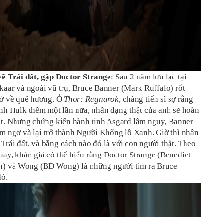
về Trái đất, gặp Doctor Strange
: Sau 2 năm lưu lạc tại
kaar và ngoài vũ trụ, Bruce Banner (Mark Ruffalo) rốt
rở về quê hương. Ở
Thor: Ragnarok
, chàng tiến sĩ sợ rằng
nh Hulk thêm một lần nữa, nhân dạng thật của anh sẽ hoàn
ất. Nhưng chứng kiến hành tinh Asgard lâm nguy, Banner
m ngơ và lại trở thành Người Khổng lồ Xanh. Giờ thì nhân
ề Trái đất, và bằng cách nào đó là với con người thật. Theo
uay, khán giả có thể hiểu rằng Doctor Strange (Benedict
) và Wong (BD Wong) là những người tìm ra Bruce
đó.