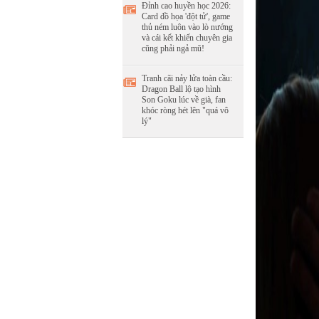
Đỉnh cao huyền học 2026:
Card đồ họa 'đột tử', game
thủ ném luôn vào lò nướng
và cái kết khiến chuyên gia
cũng phải ngả mũ!
Tranh cãi nảy lửa toàn cầu:
Dragon Ball lộ tạo hình
Son Goku lúc về già, fan
khóc ròng hét lên "quá vô
lý"