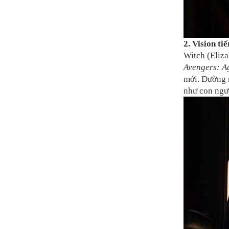
2. Vision ti
Witch (Eliza
Avengers: A
mới. Dường n
như con ngư