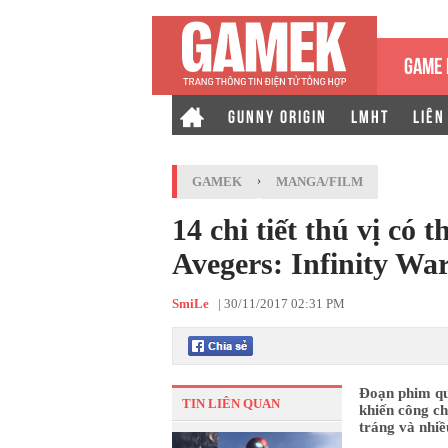
GAME 
GUNNY ORIGIN
LMHT
LIÊN
GAMEK
›
MANGA/FILM
14 chi tiết thú vị có 
Avegers: Infinity Wa
SmiLe
|
30/11/2017 02:31 PM
Đoạn phim qu
TIN LIÊN QUAN
khiến công ch
tráng và nhiều