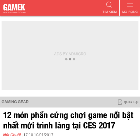
TÌM KIẾM
MỞ RỘNG
GAMING GEAR
QUAY LẠI
12 món phần cứng chơi game nổi bật
nhất mới trình làng tại CES 2017
Nút Chuối
| 17:10 10/01/2017