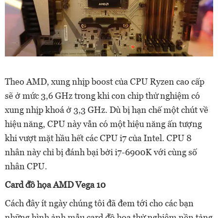
Theo AMD, xung nhịp boost của CPU Ryzen cao cấp
sẽ ở mức 3,6 GHz trong khi con chip thử nghiệm có
xung nhịp khoá ở 3,3 GHz. Dù bị hạn chế một chút về
hiệu năng, CPU này vẫn có một hiệu năng ấn tượng
khi vượt mặt hầu hết các CPU i7 của Intel. CPU 8
nhân này chỉ bị đánh bại bởi i7-6900K với cùng số
nhân CPU.
Card đồ họa AMD Vega 10
Cách đây ít ngày chúng tôi đã đem tới cho các bạn
những hình ảnh mẫu card đồ họa thử nghiệm nền tảng