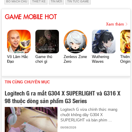
BO MẠCH CHỦ
THIẾT KẾ
TIN MỚI
TIN TỨC GAME
GAME MOBILE HOT
Xem thêm
Võ Lâm Hắc
Game thủ
Zenless Zone
Wuthering
Thiên 
Đạo
chơi gì
Zero
Waves
Origin
TIN CÙNG CHUYÊN MỤC
Logitech G ra mắt G304 X SUPERLIGHT và G316 X
98 thuộc dòng sản phẩm G3 Series
Logitech G vừa chính thức mang
chuột không dây G304 X
SUPERLIGHT và bàn phím ...
06/08/2026