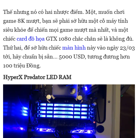
Thế nhưng nó có hai nhược điểm. Một, muốn chơi
game 8K mượt, bạn sẽ phải sở hữu một cỗ máy tính
siêu khỏe để chiến mọi game mượt mà nhất, và một
chiếc
card đồ họa
GTX 1080 chắc chắn sẽ là không đủ.
Thứ hai, để sở hữu chiếc
màn hình
này vào ngày 23/03
tới, hãy chuẩn bị sẵn... 5000 USD, tương đương hơn
100 triệu Đồng.
HyperX Predator LED RAM