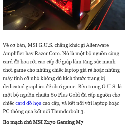
Về cơ bản, MSI G.U.S. chẳng khác gì Alienware
Amplifier hay Razer Core. Nó là một bộ nguồn cùng
card đồ họa rời cao cấp để giúp làm tăng sức mạnh
chơi game cho những chiếc laptop giá rẻ hoặc những
máy tính cỡ nhỏ không đủ kích thước trang bị
dedicated graphics để chơi game. Bên trong G.U.S. là
một bộ nguồn chuẩn 80 Plus Gold đủ cấp nguồn cho
chiếc
card đồ họa
cao cấp, và kết nối với laptop hoặc
PC thông qua kết nối Thunderbolt 3.
Bo mạch chủ MSI Z270 Gaming M7