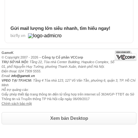
Gửi mail lượng lớn siêu nhanh, tìm hiểu ngay!
bizfly.vn
GameK
© Copyright 2007 - 2026 –
Công ty Cổ phần VCCorp
TRỤ SỞ HÀ NỘI:
Tầng 22, Tòa nhà Center Building, Hapulico Complex, Số
01, phố Nguyễn Huy Tưởng, phường Thanh Xuân, thành phố Hà Nội.
Điện thoại: 024 7309 5555.
Email:
info@gamek.vn
VPĐD TẠI TP.HCM:
Tầng 4 Tòa nhà 123, 127 Võ Văn Tần, phường 6, quận 3, TP. Hồ Chí
Minh
Hỗ trợ quảng cáo:
Giấy phép thiết lập trang thông tin điện tử tổng hợp trên internet số 3634/GP-TTĐT do Sở
Thông tin và Truyền thông TP Hà Nội cấp ngày 06/09/2017
Chính sách bảo mật
Xem bản Desktop