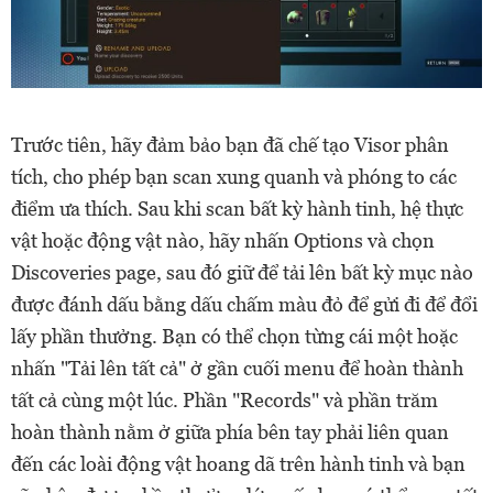
Trước tiên, hãy đảm bảo bạn đã chế tạo Visor phân
tích, cho phép bạn scan xung quanh và phóng to các
điểm ưa thích. Sau khi scan bất kỳ hành tinh, hệ thực
vật hoặc động vật nào, hãy nhấn Options và chọn
Discoveries page, sau đó giữ để tải lên bất kỳ mục nào
được đánh dấu bằng dấu chấm màu đỏ để gửi đi để đổi
lấy phần thưởng. Bạn có thể chọn từng cái một hoặc
nhấn "Tải lên tất cả" ở gần cuối menu để hoàn thành
tất cả cùng một lúc. Phần "Records" và phần trăm
hoàn thành nằm ở giữa phía bên tay phải liên quan
đến các loài động vật hoang dã trên hành tinh và bạn