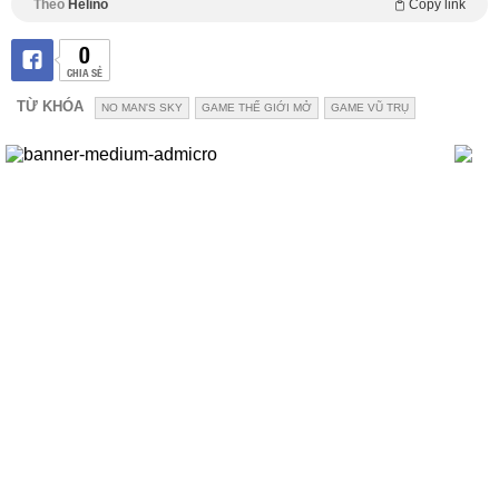
Theo
Helino
Copy link
0
CHIA SẺ
TỪ KHÓA
NO MAN'S SKY
GAME THẾ GIỚI MỞ
GAME VŨ TRỤ