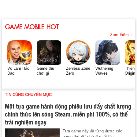
GAME MOBILE HOT
Xem thêm
Võ Lâm Hắc
Game thủ
Zenless Zone
Wuthering
Thiên 
Đạo
chơi gì
Zero
Waves
Origin
TIN CÙNG CHUYÊN MỤC
Một tựa game hành động phiêu lưu đầy chất lượng
chính thức lên sóng Steam, miễn phí 100%, có thể
trải nghiệm ngay
Tựa game này đã từng được các
game thủ PC chờ đợi rất lâu.