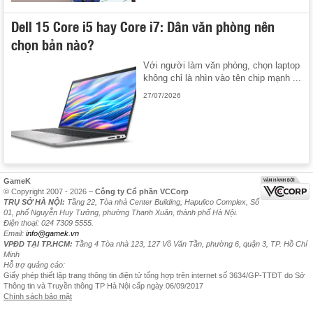
Dell 15 Core i5 hay Core i7: Dân văn phòng nên
chọn bản nào?
Với người làm văn phòng, chọn laptop
không chỉ là nhìn vào tên chip mạnh ...
27/07/2026
GameK
© Copyright 2007 - 2026 –
Công ty Cổ phần VCCorp
TRỤ SỞ HÀ NỘI:
Tầng 22, Tòa nhà Center Building, Hapulico Complex, Số
01, phố Nguyễn Huy Tưởng, phường Thanh Xuân, thành phố Hà Nội.
Điện thoại: 024 7309 5555.
Email:
info@gamek.vn
VPĐD TẠI TP.HCM:
Tầng 4 Tòa nhà 123, 127 Võ Văn Tần, phường 6, quận 3, TP. Hồ Chí
Minh
Hỗ trợ quảng cáo:
Giấy phép thiết lập trang thông tin điện tử tổng hợp trên internet số 3634/GP-TTĐT do Sở
Thông tin và Truyền thông TP Hà Nội cấp ngày 06/09/2017
Chính sách bảo mật