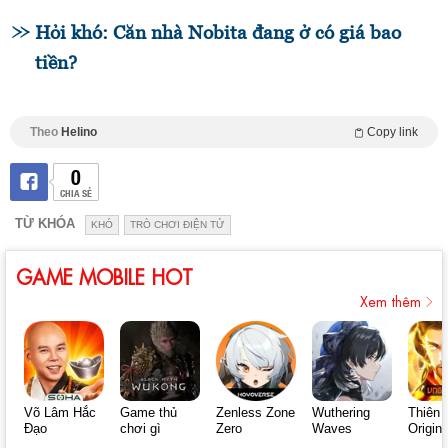
Hỏi khó: Căn nhà Nobita đang ở có giá bao
tiền?
Theo
Helino
Copy link
0
CHIA SẺ
TỪ KHÓA
KHÓ
TRÒ CHƠI ĐIỆN TỬ
GAME MOBILE HOT
Xem thêm
Võ Lâm Hắc
Game thủ
Zenless Zone
Wuthering
Thiên 
Đạo
chơi gì
Zero
Waves
Origin