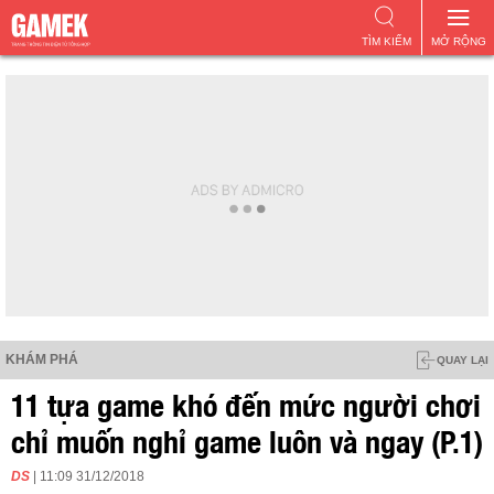
TÌM KIẾM
MỞ RỘNG
KHÁM PHÁ
QUAY LẠI
11 tựa game khó đến mức người chơi
chỉ muốn nghỉ game luôn và ngay (P.1)
DS
| 11:09 31/12/2018