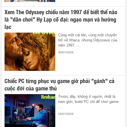
Xem The Odyssey chiếu năm 1997 để biết thế nào
là "dân chơi" Hy Lạp cổ đại: ngạo mạn và hưởng
lạc
Cùng một cái tên, cùng một chuyến
trở về Ithaca, nhưng Odysseus của
năm 1997 ...
30/07/2026
Chiếc PC từng phục vụ game giờ phải "gánh" cả
cuộc đời của game thủ
Trước đây, không ít người, nhất là
nam giới, build PC chỉ để chơi game
...
29/07/2026