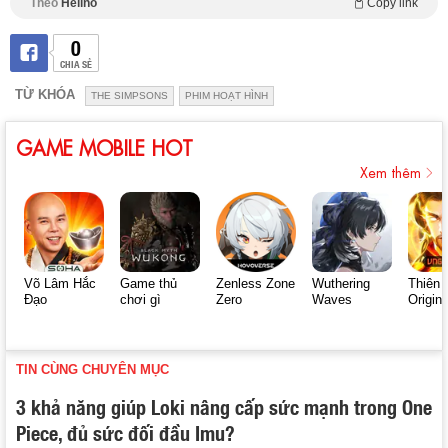
Theo
Helino
Copy link
0
CHIA SẺ
TỪ KHÓA
THE SIMPSONS
PHIM HOẠT HÌNH
GAME MOBILE HOT
Xem thêm
Võ Lâm Hắc
Game thủ
Zenless Zone
Wuthering
Thiên 
Đạo
chơi gì
Zero
Waves
Origin
TIN CÙNG CHUYÊN MỤC
3 khả năng giúp Loki nâng cấp sức mạnh trong One
Piece, đủ sức đối đầu Imu?