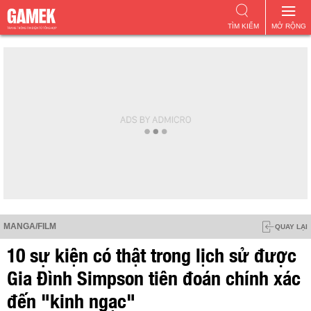
TÌM KIẾM
MỞ RỘNG
MANGA/FILM
QUAY LẠI
10 sự kiện có thật trong lịch sử được
Gia Đình Simpson tiên đoán chính xác
đến "kinh ngạc"