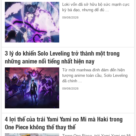
Loki vốn đã sở hữu bộ sức mạnh cực
kỳ bá đạo, nhưng để đủ ...
09/08/2026
3 lý do khiến Solo Leveling trở thành một trong
những anime nổi tiếng nhất hiện nay
Từ một manhwa đình đám đến hiện
tượng anime toàn cầu, Solo Leveling
đã chinh ...
09/08/2026
4 lợi thế của trái Yami Yami no Mi mà Haki trong
One Piece không thể thay thế
Trong One Piece, trái Yami Yami no Mi