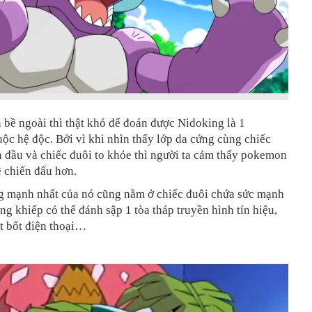
 bề ngoài thì thật khó để đoán được Nidoking là 1
c hệ độc. Bởi vì khi nhìn thấy lớp da cứng cùng chiếc
n đầu và chiếc đuôi to khỏe thì người ta cảm thấy pokemon
 chiến đấu hơn.
g mạnh nhất của nó cũng nằm ở chiếc đuôi chứa sức mạnh
ng khiếp có thể đánh sập 1 tòa tháp truyền hình tín hiệu,
t bốt điện thoại…