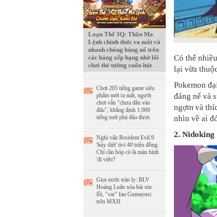
Loạn Thế 3Q: Thần Ma
Lệnh chính thức ra mắt và
nhanh chóng bùng nổ trên
Có thể nhiề
các bảng xếp hạng nhờ lối
chơi thẻ tướng cuốn hút
lại vừa thuộ
Pokemon đại
Chơi 205 tiếng game siêu
đáng nể và s
phẩm mới ra mắt, người
chơi vẫn "chưa đâu vào
ngợm và thíc
đâu", khẳng định 1.000
tiếng mới phá đảo được
nhìn về ai đ
2. Nidoking
Nghi vấn Resident Evil 9
'hủy diệt' tivi 40 triệu đồng:
Chỉ cần bóp cò là màn hình
'đi viện'!
Giọt nước tràn ly: BLV
Hoàng Luân xóa bài xin
lỗi, "var" fan Gumayusi
trên MXH