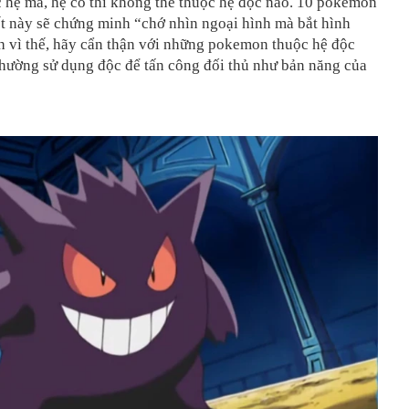
 hệ ma, hệ cỏ thì không thể thuộc hệ độc nào. 10 pokemon
ết này sẽ chứng minh “chớ nhìn ngoại hình mà bắt hình
h vì thế, hãy cẩn thận với những pokemon thuộc hệ độc
thường sử dụng độc để tấn công đối thủ như bản năng của