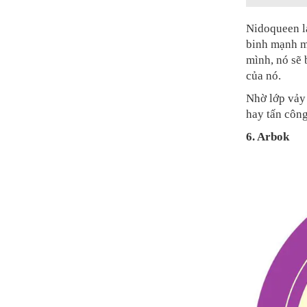
Nidoqueen lạ
binh mạnh m
mình, nó sẽ 
của nó.
Nhờ lớp vảy
hay tấn công 
6. Arbok