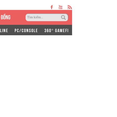
 ĐỒNG
LINE
PC/CONSOLE
360° GAMEFI