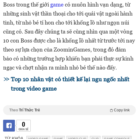
Boss trong thế giới
game
có muôn hình vạn dạng, từ
những sinh vật thần thoại cho tới quái vật ngoài hành
tinh, từ nhỏ bé tí hon cho tới khổng lồ như ngọn núi
cũng có. Sau đây chúng ta sẽ cùng nhìn qua một vòng
10 con Boss được cho là khổng lồ nhất từ trước tới nay
theo sự lựa chọn của ZoominGames, trong đó đảm
bảo có những trường hợp khiến bạn phải thực sự kinh
ngạc và chợt nhận ra mình nhỏ bé thế nào đấy.
Top 10 nhân vật có thiết kế lại ngu ngốc nhất
trong video game
Theo
Trí Thức Trẻ
Copy link
0
CHIA SẺ
TỪ KHÓA
VIDEO GAME
GAME
VIDEO CLIP
CLIP
GAME CONSOLE