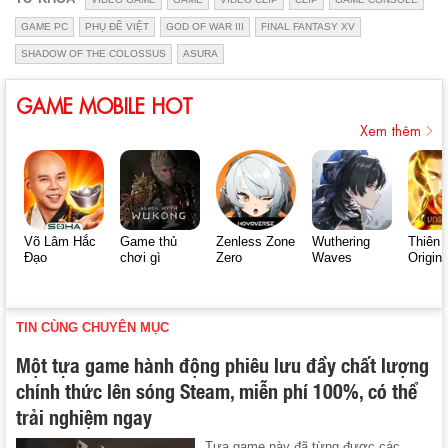
GAME PC
PHỤ ĐỀ VIỆT
GOD OF WAR III
FINAL FANTASY XV
SHADOW OF THE COLOSSUS
ASURA
GAME MOBILE HOT
Xem thêm
Võ Lâm Hắc
Game thủ
Zenless Zone
Wuthering
Thiên 
Đạo
chơi gì
Zero
Waves
Origin
TIN CÙNG CHUYÊN MỤC
Một tựa game hành động phiêu lưu đầy chất lượng
chính thức lên sóng Steam, miễn phí 100%, có thể
trải nghiệm ngay
Tựa game này đã từng được các