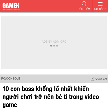
TÌM KIẾM
MỞ RỘNG
PC/CONSOLE
QUAY LẠI
10 con boss khổng lồ nhất khiến
người chơi trở nên bé tí trong video
game