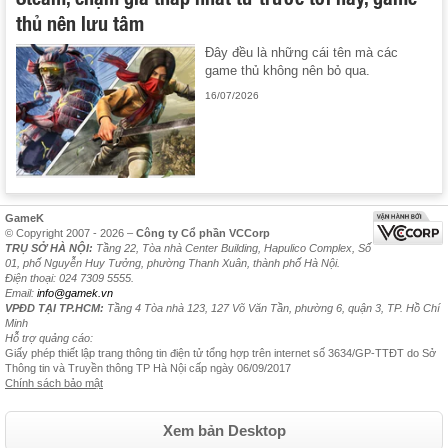
thủ nên lưu tâm
Đây đều là những cái tên mà các
game thủ không nên bỏ qua.
16/07/2026
GameK
© Copyright 2007 - 2026 –
Công ty Cổ phần VCCorp
TRỤ SỞ HÀ NỘI:
Tầng 22, Tòa nhà Center Building, Hapulico Complex, Số
01, phố Nguyễn Huy Tưởng, phường Thanh Xuân, thành phố Hà Nội.
Điện thoại: 024 7309 5555.
Email:
info@gamek.vn
VPĐD TẠI TP.HCM:
Tầng 4 Tòa nhà 123, 127 Võ Văn Tần, phường 6, quận 3, TP. Hồ Chí
Minh
Hỗ trợ quảng cáo:
Giấy phép thiết lập trang thông tin điện tử tổng hợp trên internet số 3634/GP-TTĐT do Sở
Thông tin và Truyền thông TP Hà Nội cấp ngày 06/09/2017
Chính sách bảo mật
Xem bản Desktop